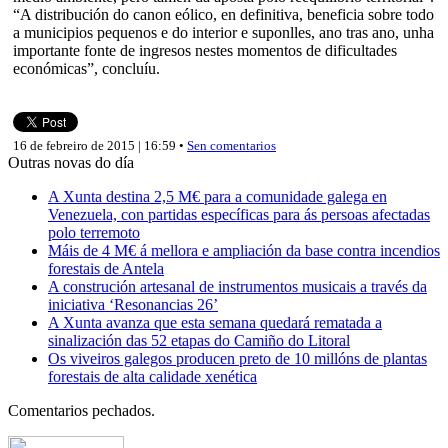
“A distribución do canon eólico, en definitiva, beneficia sobre todo
a municipios pequenos e do interior e suponlles, ano tras ano, unha
importante fonte de ingresos nestes momentos de dificultades
económicas”, concluíu.
16 de febreiro de 2015 | 16:59 •
Sen comentarios
Outras novas do día
A Xunta destina 2,5 M€ para a comunidade galega en
Venezuela, con partidas específicas para ás persoas afectadas
polo terremoto
Máis de 4 M€ á mellora e ampliación da base contra incendios
forestais de Antela
A construción artesanal de instrumentos musicais a través da
iniciativa ‘Resonancias 26’
A Xunta avanza que esta semana quedará rematada a
sinalización das 52 etapas do Camiño do Litoral
Os viveiros galegos producen preto de 10 millóns de plantas
forestais de alta calidade xenética
Comentarios pechados.