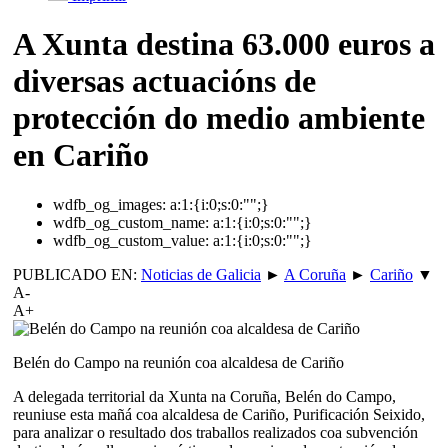
A Xunta destina 63.000 euros a
diversas actuacións de
protección do medio ambiente
en Cariño
wdfb_og_images:
a:1:{i:0;s:0:"";}
wdfb_og_custom_name:
a:1:{i:0;s:0:"";}
wdfb_og_custom_value:
a:1:{i:0;s:0:"";}
PUBLICADO EN:
Noticias de Galicia
►
A Coruña
►
Cariño
▼
A-
A+
Belén do Campo na reunión coa alcaldesa de Cariño
A delegada territorial da Xunta na Coruña, Belén do Campo,
reuniuse esta mañá coa alcaldesa de Cariño, Purificación Seixido,
para analizar o resultado dos traballos realizados coa subvención