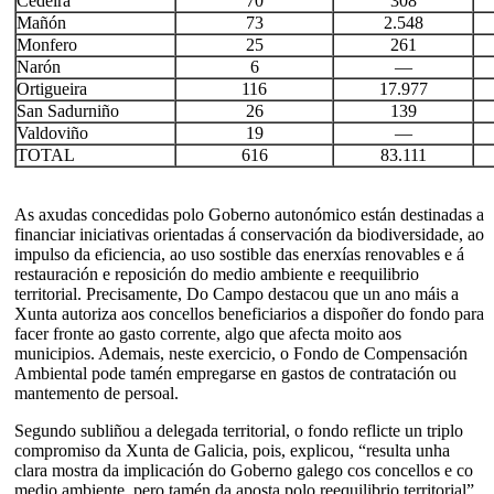
Cedeira
70
308
Mañón
73
2.548
Monfero
25
261
Narón
6
—
Ortigueira
116
17.977
San Sadurniño
26
139
Valdoviño
19
—
TOTAL
616
83.111
As axudas concedidas polo Goberno autonómico están destinadas a
financiar iniciativas orientadas á conservación da biodiversidade, ao
impulso da eficiencia, ao uso sostible das enerxías renovables e á
restauración e reposición do medio ambiente e reequilibrio
territorial. Precisamente, Do Campo destacou que un ano máis a
Xunta autoriza aos concellos beneficiarios a dispoñer do fondo para
facer fronte ao gasto corrente, algo que afecta moito aos
municipios. Ademais, neste exercicio, o Fondo de Compensación
Ambiental pode tamén empregarse en gastos de contratación ou
mantemento de persoal.
Segundo subliñou a delegada territorial, o fondo reflicte un triplo
compromiso da Xunta de Galicia, pois, explicou, “resulta unha
clara mostra da implicación do Goberno galego cos concellos e co
medio ambiente, pero tamén da aposta polo reequilibrio territorial”.