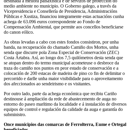
destinada á mellora paisaxística e de servizos de protección do
medio ambiente no municipio. O Goberno galego, a través da
Vicepresidencia e Consellería de Presidencia, Administracións
Públicas e Xustiza, financiou integramente estas actuacións cunha
achega de 63.096 euros correspondente ao Fondo de
Compensación Ambiental, que permite aos concellos beneficiarse
do canon eólico.
As obras levadas a cabo con estes fondos consistiron, por unha
banda, na recuperación do chamado Camiño dos Mortos, unha
senda que discurre pola Zona Especial de Conservación (ZEC)
Costa Ártabra. Así, ao longo dos 7,5 quilómetros desta senda que
se atopan dentro do termo municipal acometeuse o desbroce da
traza do camiño nos puntos en peor estado de conservación e a
colocación de 200 estacas de madeira de pino co fin de delimitar o
percorrido e darlle unha maior visibilidade para o aproveitamento
dos afeccionados ao sendeirismo e os visitantes.
Por outro lado, parte da achega económica que recibiu Cariño
destinouse á ampliación da rede de abastecemento de auga no
entorno do paseo marítimo da localidade e á instalación de diversos
equipos de control e regulación da calidade da auga e garantía do
subministro.
Once municipios das comarcas de Ferrolterra, Eume e Ortegal
beneficiados