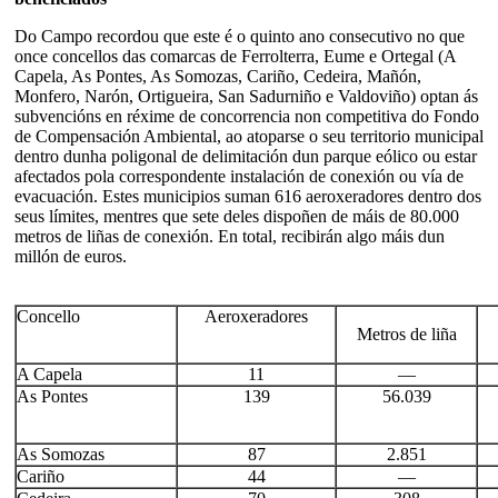
Do Campo recordou que este é o quinto ano consecutivo no que
once concellos das comarcas de Ferrolterra, Eume e Ortegal (A
Capela, As Pontes, As Somozas, Cariño, Cedeira, Mañón,
Monfero, Narón, Ortigueira, San Sadurniño e Valdoviño) optan ás
subvencións en réxime de concorrencia non competitiva do Fondo
de Compensación Ambiental, ao atoparse o seu territorio municipal
dentro dunha poligonal de delimitación dun parque eólico ou estar
afectados pola correspondente instalación de conexión ou vía de
evacuación. Estes municipios suman 616 aeroxeradores dentro dos
seus límites, mentres que sete deles dispoñen de máis de 80.000
metros de liñas de conexión. En total, recibirán algo máis dun
millón de euros.
Concello
Aeroxeradores
Metros de liña
A Capela
11
—
As Pontes
139
56.039
As Somozas
87
2.851
Cariño
44
—