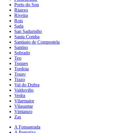
Porto do Son
Rianxo
Riveira
Rois
Sada
San Sadurniño
Santa Comba
Santiago de Compostela
Santiso
Sobrado
Teo
Toques
Tordoia
Touro
Trazo
Val do Dubra
Valdoviño
Vedra
Vilarmaior
Vilasantar
Vimianzo
Zas
A Fonsagrada
A Pastoriza