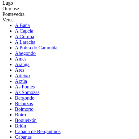
Lugo
Ourense
Pontevedra
Verea
A Baña
A Capela
A Coruña
A Laracha
A Pobra do Caramiñal
Abegondo
Ames
Aranga
Ares
Arteixo
Arzúa
As Pontes
As Somozas
Bergondo
Betanzos
Boimorto
Boiro
Boqueixón
Brión
Cabana de Bergantiños
Cabanas