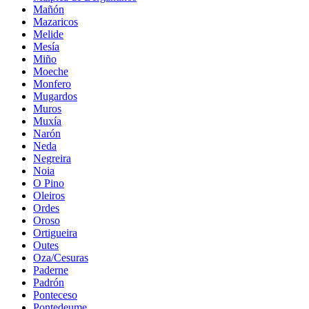
Mañón
Mazaricos
Melide
Mesía
Miño
Moeche
Monfero
Mugardos
Muros
Muxía
Narón
Neda
Negreira
Noia
O Pino
Oleiros
Ordes
Oroso
Ortigueira
Outes
Oza/Cesuras
Paderne
Padrón
Ponteceso
Pontedeume