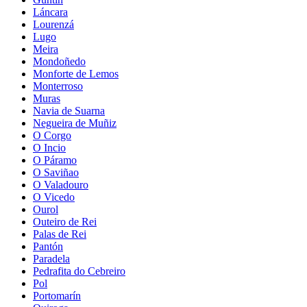
Láncara
Lourenzá
Lugo
Meira
Mondoñedo
Monforte de Lemos
Monterroso
Muras
Navia de Suarna
Negueira de Muñiz
O Corgo
O Incio
O Páramo
O Saviñao
O Valadouro
O Vicedo
Ourol
Outeiro de Rei
Palas de Rei
Pantón
Paradela
Pedrafita do Cebreiro
Pol
Portomarín