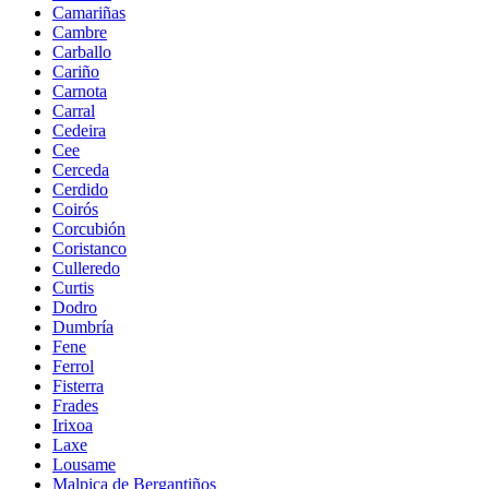
Camariñas
Cambre
Carballo
Cariño
Carnota
Carral
Cedeira
Cee
Cerceda
Cerdido
Coirós
Corcubión
Coristanco
Culleredo
Curtis
Dodro
Dumbría
Fene
Ferrol
Fisterra
Frades
Irixoa
Laxe
Lousame
Malpica de Bergantiños