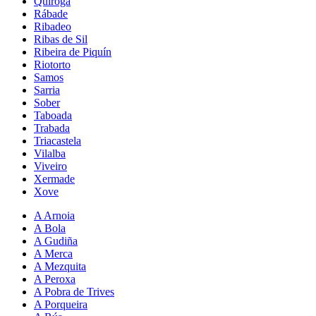
Quiroga
Rábade
Ribadeo
Ribas de Sil
Ribeira de Piquín
Riotorto
Samos
Sarria
Sober
Taboada
Trabada
Triacastela
Vilalba
Viveiro
Xermade
Xove
A Arnoia
A Bola
A Gudiña
A Merca
A Mezquita
A Peroxa
A Pobra de Trives
A Porqueira