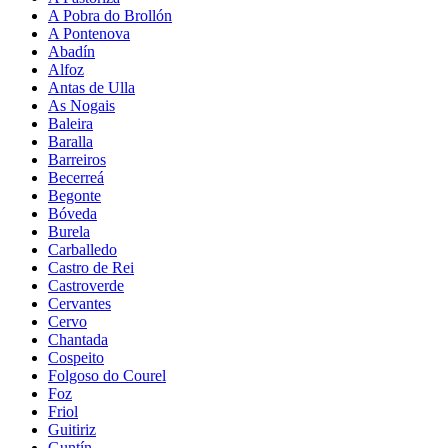
A Pobra do Brollón
A Pontenova
Abadín
Alfoz
Antas de Ulla
As Nogais
Baleira
Baralla
Barreiros
Becerreá
Begonte
Bóveda
Burela
Carballedo
Castro de Rei
Castroverde
Cervantes
Cervo
Chantada
Cospeito
Folgoso do Courel
Foz
Friol
Guitiriz
Guntín