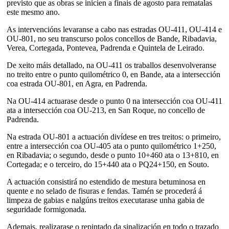
previsto que as obras se inicien a finais de agosto para rematalas
este mesmo ano.
As intervencións levaranse a cabo nas estradas OU-411, OU-414 e
OU-801, no seu transcurso polos concellos de Bande, Ribadavia,
Verea, Cortegada, Pontevea, Padrenda e Quintela de Leirado.
De xeito máis detallado, na OU-411 os traballos desenvolveranse
no treito entre o punto quilométrico 0, en Bande, ata a intersección
coa estrada OU-801, en Agra, en Padrenda.
Na OU-414 actuarase desde o punto 0 na intersección coa OU-411
ata a intersección coa OU-213, en San Roque, no concello de
Padrenda.
Na estrada OU-801 a actuación divídese en tres treitos: o primeiro,
entre a intersección coa OU-405 ata o punto quilométrico 1+250,
en Ribadavia; o segundo, desde o punto 10+460 ata o 13+810, en
Cortegada; e o terceiro, do 15+440 ata o PQ24+150, en Souto.
A actuación consistirá no estendido de mestura betuminosa en
quente e no selado de fisuras e fendas. Tamén se procederá á
limpeza de gabias e nalgúns treitos executarase unha gabia de
seguridade formigonada.
Ademais, realizarase o repintado da sinalización en todo o trazado