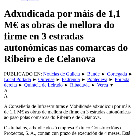
Adxudicada por máis de 1,1
M€ as obras de mellora do
firme en 3 estradas
autonómicas nas comarcas do
Ribeiro e de Celanova
PUBLICADO EN:
Noticias de Galicia
►
Bande
►
Cortegada
►
Local Portada
►
Ourense
►
Padrenda
►
Pontedeva
►
Portada
dereita
►
Quintela de Leirado
►
Ribadavia
►
Verea
▼
A-
A+
A Consellería de Infraestruturas e Mobilidade adxudicou por máis
de 1,1 M€ as obras de mellora de firme en 3 estradas autonómicas
ao paso polas comarcas do Ribeiro e de Celanova.
Os traballos, adxudicados á empresa Extraco Construccións e
Proxectos, S. A., contan cun prazo de execución de 4 meses. Está