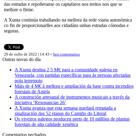
das estradas e repoñeranse os captafaros nos treitos nos que se
mellore o firme.
A Xunta continúa traballando na mellora da rede viaria autonómica
co fin de proporcionarlles aos cidadáns unhas estradas cómodas e
seguras.
20 de xullo de 2022 | 14:43 •
Sen comentarios
Outras novas do día
A Xunta destina 2,5 M€ para a comunidade galega en
Venezuela, con partidas específicas para ás persoas afectadas
polo terremoto
Máis de 4 M€ á mellora e ampliación da base contra incendios
forestais de Antela
A construción artesanal de instrumentos musicais a través da
iniciativa ‘Resonancias 26’
A Xunta avanza que esta semana quedará rematada a
sinalización das 52 etapas do Camiño do Litoral
Os viveiros galegos producen preto de 10 millóns de plantas
forestais de alta calidade xenética
Comentarios pechados.