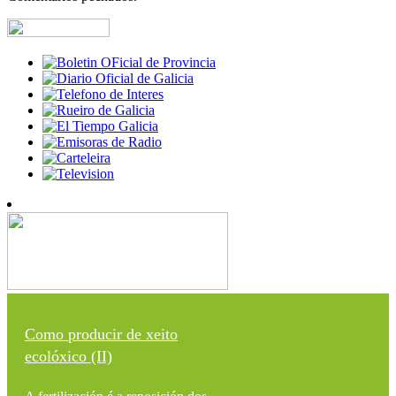
Como producir de xeito
ecolóxico (II)