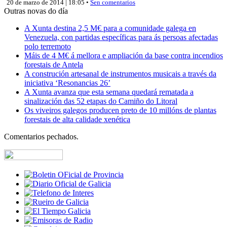
20 de marzo de 2014 | 18:05 •
Sen comentarios
Outras novas do día
A Xunta destina 2,5 M€ para a comunidade galega en
Venezuela, con partidas específicas para ás persoas afectadas
polo terremoto
Máis de 4 M€ á mellora e ampliación da base contra incendios
forestais de Antela
A construción artesanal de instrumentos musicais a través da
iniciativa ‘Resonancias 26’
A Xunta avanza que esta semana quedará rematada a
sinalización das 52 etapas do Camiño do Litoral
Os viveiros galegos producen preto de 10 millóns de plantas
forestais de alta calidade xenética
Comentarios pechados.