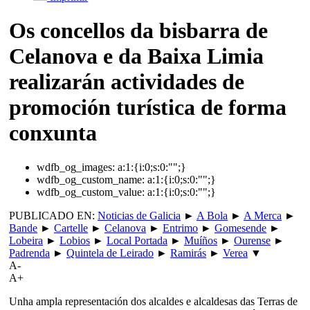
Os concellos da bisbarra de
Celanova e da Baixa Limia
realizarán actividades de
promoción turística de forma
conxunta
wdfb_og_images:
a:1:{i:0;s:0:"";}
wdfb_og_custom_name:
a:1:{i:0;s:0:"";}
wdfb_og_custom_value:
a:1:{i:0;s:0:"";}
PUBLICADO EN:
Noticias de Galicia
►
A Bola
►
A Merca
►
Bande
►
Cartelle
►
Celanova
►
Entrimo
►
Gomesende
►
Lobeira
►
Lobios
►
Local Portada
►
Muíños
►
Ourense
►
Padrenda
►
Quintela de Leirado
►
Ramirás
►
Verea
▼
A-
A+
Unha ampla representación dos alcaldes e alcaldesas das Terras de