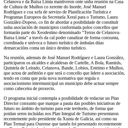
Celanova e da Baixa Limia mantiveron onte unha reunión na Casa
de Cultura de Muíños co xerente do Inorde, José Manuel
Rodríguez e coa xefa de servizo de Planificación Turística e
Programas Europeos da Secretaría Xeral para o Turismo, Laura
González-Dopeso, co fin de abordar a posibilidade de constituír
unha asociación de municipios conformada polos concellos que
formarán parte do Xeodestino denominado “Terras de Celanova-
Baixa Limia” a través da cal poder canalizar de forma conxunta,
coordinada e unívoca o futuro turístico de ámbalas dúas
demarcacións coma un único destino turístico.
Na reunión, ademais de José Manuel Rodríguez e Laura González,
participaron os alcaldes e alcaldesas de Cartelle, A Bola, Ramirás,
Quintela de Leirado, Celanova, Bande, Lobios, Entrimo e Muíños,
que actou de anfitrión e que será o concello que lidere a asociación,
tendo en conta que pola nova normativa que regula o
asociacionismo intermunicipal un municipio debe actuar sempre
como cabeceira de proxecto.
O programa inicial contempla a posibilidade de redactar un Plan
Director conxunto que marque a pauta das posibles iniciativas de
futuro no ámbito do turismo para este territorio, de forma que
poidan seren incluídas nos Plan Integral de Turismo presentaron
recentemente polo presidente da Xunta de Galicia, así como na
Plan Termal para Ourense que tamén foi presentado recentemente