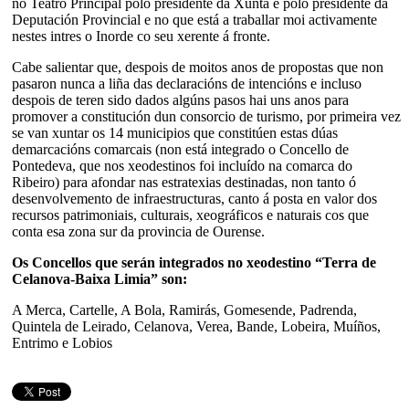
no Teatro Principal polo presidente da Xunta e polo presidente da
Deputación Provincial e no que está a traballar moi activamente
nestes intres o Inorde co seu xerente á fronte.
Cabe salientar que, despois de moitos anos de propostas que non
pasaron nunca a liña das declaracións de intencións e incluso
despois de teren sido dados algúns pasos hai uns anos para
promover a constitución dun consorcio de turismo, por primeira vez
se van xuntar os 14 municipios que constitúen estas dúas
demarcacións comarcais (non está integrado o Concello de
Pontedeva, que nos xeodestinos foi incluído na comarca do
Ribeiro) para afondar nas estratexias destinadas, non tanto ó
desenvolvemento de infraestructuras, canto á posta en valor dos
recursos patrimoniais, culturais, xeográficos e naturais cos que
conta esa zona sur da provincia de Ourense.
Os Concellos que serán integrados no xeodestino “Terra de
Celanova-Baixa Limia” son:
A Merca, Cartelle, A Bola, Ramirás, Gomesende, Padrenda,
Quintela de Leirado, Celanova, Verea, Bande, Lobeira, Muíños,
Entrimo e Lobios