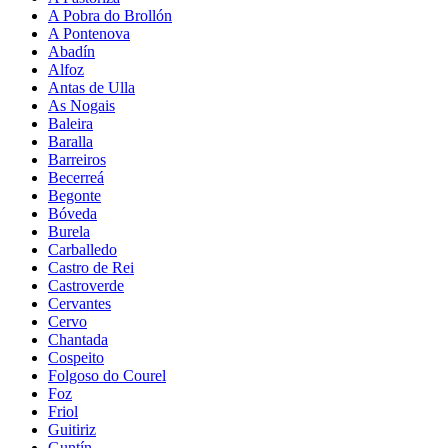
A Pobra do Brollón
A Pontenova
Abadín
Alfoz
Antas de Ulla
As Nogais
Baleira
Baralla
Barreiros
Becerreá
Begonte
Bóveda
Burela
Carballedo
Castro de Rei
Castroverde
Cervantes
Cervo
Chantada
Cospeito
Folgoso do Courel
Foz
Friol
Guitiriz
Guntín