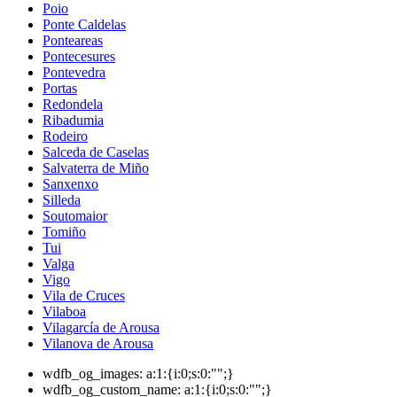
Poio
Ponte Caldelas
Ponteareas
Pontecesures
Pontevedra
Portas
Redondela
Ribadumia
Rodeiro
Salceda de Caselas
Salvaterra de Miño
Sanxenxo
Silleda
Soutomaior
Tomiño
Tui
Valga
Vigo
Vila de Cruces
Vilaboa
Vilagarcía de Arousa
Vilanova de Arousa
wdfb_og_images:
a:1:{i:0;s:0:"";}
wdfb_og_custom_name:
a:1:{i:0;s:0:"";}