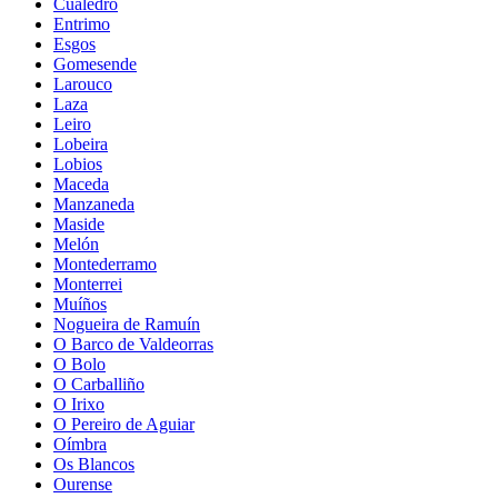
Cualedro
Entrimo
Esgos
Gomesende
Larouco
Laza
Leiro
Lobeira
Lobios
Maceda
Manzaneda
Maside
Melón
Montederramo
Monterrei
Muíños
Nogueira de Ramuín
O Barco de Valdeorras
O Bolo
O Carballiño
O Irixo
O Pereiro de Aguiar
Oímbra
Os Blancos
Ourense