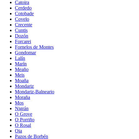
Catoira
Cerdedo
Cotobade
Covelo
Crecente
Cuntis
Dozón
Forcarei
Fornelos de Montes
Gondomar
Lalín
Marín
Meaño
Meis
Moaña
Mondariz
Mondariz-Balneario
Moraña
Mos
Nigrán
O Grove
O Porriño
O Rosal
Oia
Pazos de Borbén