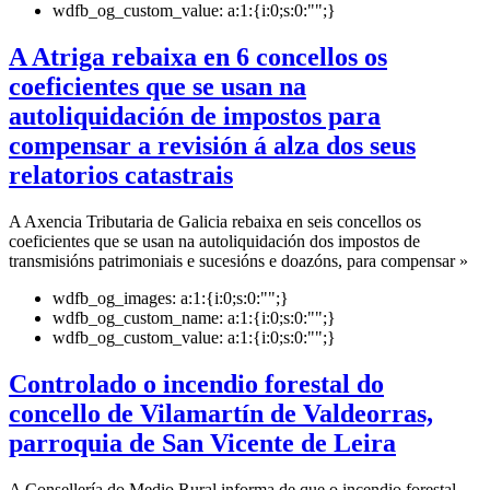
wdfb_og_custom_value:
a:1:{i:0;s:0:"";}
A Atriga rebaixa en 6 concellos os
coeficientes que se usan na
autoliquidación de impostos para
compensar a revisión á alza dos seus
relatorios catastrais
A Axencia Tributaria de Galicia rebaixa en seis concellos os
coeficientes que se usan na autoliquidación dos impostos de
transmisións patrimoniais e sucesións e doazóns, para compensar »
wdfb_og_images:
a:1:{i:0;s:0:"";}
wdfb_og_custom_name:
a:1:{i:0;s:0:"";}
wdfb_og_custom_value:
a:1:{i:0;s:0:"";}
Controlado o incendio forestal do
concello de Vilamartín de Valdeorras,
parroquia de San Vicente de Leira
A Consellería do Medio Rural informa de que o incendio forestal