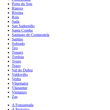
Porto do Son
Rianxo
Riveira
Rois
Sada
San Sadurniño
Santa Comba
Santiago de Compostela
Santiso
Sobrado
Teo
Toques
Tordoia
Touro
Trazo
Val do Dubra
Valdoviño
Vedra
Vilarmaior
Vilasantar
Vimianzo
Zas
A Fonsagrada
A Pastoriza