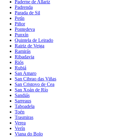
Paderne de Allariz
Padrenda
Parada de Sil
Petín
Piñor
Pontedeva
Punxín
Quintela de Leirado
Rairiz de Veiga
Ramirás
Ribadavia
Riós
Rubiá
San Amaro
San Cibrao das Viñas
San Cristovo de Cea
San Xoán de Río
Sandiás
Sarreaus
Taboadela
Toén
Trasmiras
Verea
Verín
Viana do Bolo