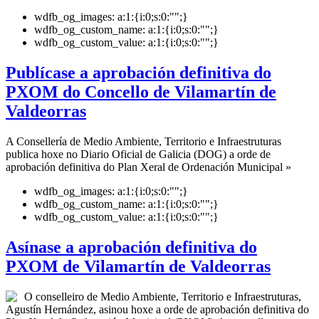
wdfb_og_images:
a:1:{i:0;s:0:"";}
wdfb_og_custom_name:
a:1:{i:0;s:0:"";}
wdfb_og_custom_value:
a:1:{i:0;s:0:"";}
Publícase a aprobación definitiva do
PXOM do Concello de Vilamartín de
Valdeorras
A Consellería de Medio Ambiente, Territorio e Infraestruturas
publica hoxe no Diario Oficial de Galicia (DOG) a orde de
aprobación definitiva do Plan Xeral de Ordenación Municipal »
wdfb_og_images:
a:1:{i:0;s:0:"";}
wdfb_og_custom_name:
a:1:{i:0;s:0:"";}
wdfb_og_custom_value:
a:1:{i:0;s:0:"";}
Asínase a aprobación definitiva do
PXOM de Vilamartín de Valdeorras
O conselleiro de Medio Ambiente, Territorio e Infraestruturas,
Agustín Hernández, asinou hoxe a orde de aprobación definitiva do