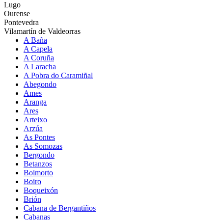
Lugo
Ourense
Pontevedra
Vilamartín de Valdeorras
A Baña
A Capela
A Coruña
A Laracha
A Pobra do Caramiñal
Abegondo
Ames
Aranga
Ares
Arteixo
Arzúa
As Pontes
As Somozas
Bergondo
Betanzos
Boimorto
Boiro
Boqueixón
Brión
Cabana de Bergantiños
Cabanas