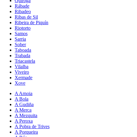
Quiroga
Rábade
Ribadeo
Ribas de Sil
Ribeira de Piquín
Riotorto
Samos
Sarria
Sober
Taboada
Trabada
Triacastela
Vilalba
Viveiro
Xermade
Xove
A Arnoia
A Bola
A Gudiña
A Merca
A Mezquita
A Peroxa
A Pobra de Trives
A Porqueira