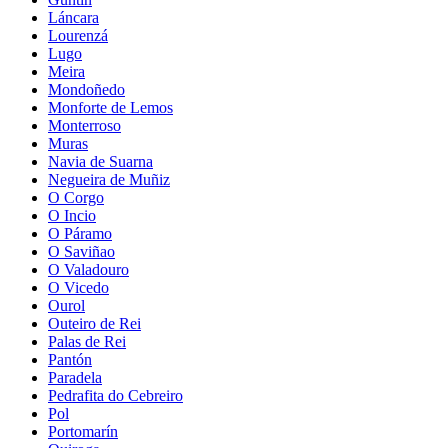
Láncara
Lourenzá
Lugo
Meira
Mondoñedo
Monforte de Lemos
Monterroso
Muras
Navia de Suarna
Negueira de Muñiz
O Corgo
O Incio
O Páramo
O Saviñao
O Valadouro
O Vicedo
Ourol
Outeiro de Rei
Palas de Rei
Pantón
Paradela
Pedrafita do Cebreiro
Pol
Portomarín