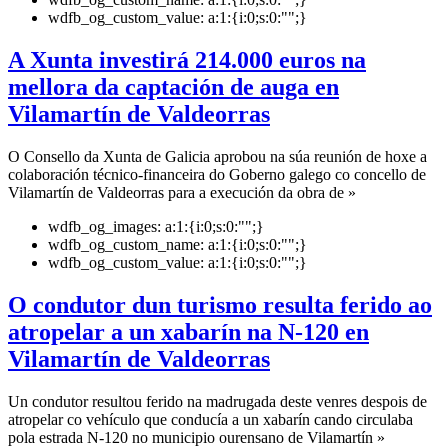
wdfb_og_custom_value:
a:1:{i:0;s:0:"";}
A Xunta investirá 214.000 euros na
mellora da captación de auga en
Vilamartín de Valdeorras
O Consello da Xunta de Galicia aprobou na súa reunión de hoxe a
colaboración técnico-financeira do Goberno galego co concello de
Vilamartín de Valdeorras para a execución da obra de »
wdfb_og_images:
a:1:{i:0;s:0:"";}
wdfb_og_custom_name:
a:1:{i:0;s:0:"";}
wdfb_og_custom_value:
a:1:{i:0;s:0:"";}
O condutor dun turismo resulta ferido ao
atropelar a un xabarín na N-120 en
Vilamartín de Valdeorras
Un condutor resultou ferido na madrugada deste venres despois de
atropelar co vehículo que conducía a un xabarín cando circulaba
pola estrada N-120 no municipio ourensano de Vilamartín »