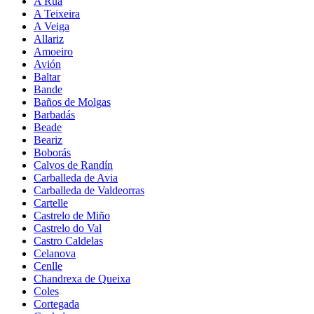
A Rúa
A Teixeira
A Veiga
Allariz
Amoeiro
Avión
Baltar
Bande
Baños de Molgas
Barbadás
Beade
Beariz
Boborás
Calvos de Randín
Carballeda de Avia
Carballeda de Valdeorras
Cartelle
Castrelo de Miño
Castrelo do Val
Castro Caldelas
Celanova
Cenlle
Chandrexa de Queixa
Coles
Cortegada