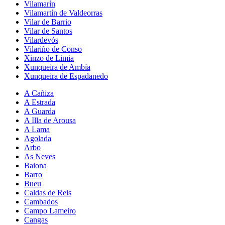
Vilamarín
Vilamartín de Valdeorras
Vilar de Barrio
Vilar de Santos
Vilardevós
Vilariño de Conso
Xinzo de Limia
Xunqueira de Ambía
Xunqueira de Espadanedo
A Cañiza
A Estrada
A Guarda
A Illa de Arousa
A Lama
Agolada
Arbo
As Neves
Baiona
Barro
Bueu
Caldas de Reis
Cambados
Campo Lameiro
Cangas