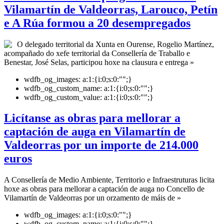
Vilamartín de Valdeorras, Larouco, Petín
e A Rúa formou a 20 desempregados
O delegado territorial da Xunta en Ourense, Rogelio Martínez,
acompañado do xefe territorial da Consellería de Traballo e
Benestar, José Selas, participou hoxe na clausura e entrega »
wdfb_og_images:
a:1:{i:0;s:0:"";}
wdfb_og_custom_name:
a:1:{i:0;s:0:"";}
wdfb_og_custom_value:
a:1:{i:0;s:0:"";}
Licítanse as obras para mellorar a
captación de auga en Vilamartín de
Valdeorras por un importe de 214.000
euros
A Consellería de Medio Ambiente, Territorio e Infraestruturas licita
hoxe as obras para mellorar a captación de auga no Concello de
Vilamartín de Valdeorras por un orzamento de máis de »
wdfb_og_images:
a:1:{i:0;s:0:"";}
wdfb_og_custom_name:
a:1:{i:0;s:0:"";}