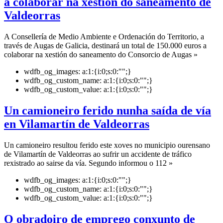
a colaborar na xestión do saneamento de
Valdeorras
A Consellería de Medio Ambiente e Ordenación do Territorio, a
través de Augas de Galicia, destinará un total de 150.000 euros a
colaborar na xestión do saneamento do Consorcio de Augas »
wdfb_og_images:
a:1:{i:0;s:0:"";}
wdfb_og_custom_name:
a:1:{i:0;s:0:"";}
wdfb_og_custom_value:
a:1:{i:0;s:0:"";}
Un camioneiro ferido nunha saída de vía
en Vilamartín de Valdeorras
Un camioneiro resultou ferido este xoves no municipio ourensano
de Vilamartín de Valdeorras ao sufrir un accidente de tráfico
rexistrado ao sairse da vía. Segundo informou o 112 »
wdfb_og_images:
a:1:{i:0;s:0:"";}
wdfb_og_custom_name:
a:1:{i:0;s:0:"";}
wdfb_og_custom_value:
a:1:{i:0;s:0:"";}
O obradoiro de emprego conxunto de