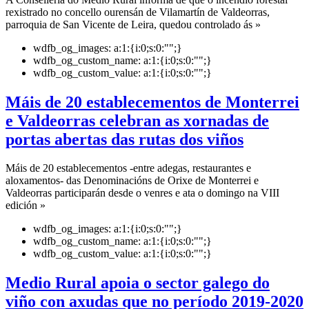
rexistrado no concello ourensán de Vilamartín de Valdeorras,
parroquia de San Vicente de Leira, quedou controlado ás »
wdfb_og_images:
a:1:{i:0;s:0:"";}
wdfb_og_custom_name:
a:1:{i:0;s:0:"";}
wdfb_og_custom_value:
a:1:{i:0;s:0:"";}
Máis de 20 establecementos de Monterrei
e Valdeorras celebran as xornadas de
portas abertas das rutas dos viños
Máis de 20 establecementos -entre adegas, restaurantes e
aloxamentos- das Denominacións de Orixe de Monterrei e
Valdeorras participarán desde o venres e ata o domingo na VIII
edición »
wdfb_og_images:
a:1:{i:0;s:0:"";}
wdfb_og_custom_name:
a:1:{i:0;s:0:"";}
wdfb_og_custom_value:
a:1:{i:0;s:0:"";}
Medio Rural apoia o sector galego do
viño con axudas que no período 2019-2020