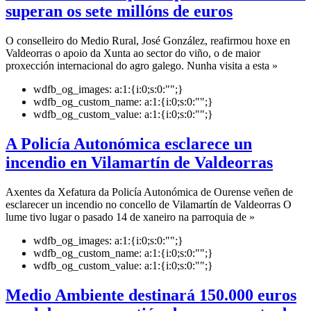
superan os sete millóns de euros
O conselleiro do Medio Rural, José González, reafirmou hoxe en
Valdeorras o apoio da Xunta ao sector do viño, o de maior
proxección internacional do agro galego. Nunha visita a esta »
wdfb_og_images:
a:1:{i:0;s:0:"";}
wdfb_og_custom_name:
a:1:{i:0;s:0:"";}
wdfb_og_custom_value:
a:1:{i:0;s:0:"";}
A Policía Autonómica esclarece un
incendio en Vilamartín de Valdeorras
Axentes da Xefatura da Policía Autonómica de Ourense veñen de
esclarecer un incendio no concello de Vilamartín de Valdeorras O
lume tivo lugar o pasado 14 de xaneiro na parroquia de »
wdfb_og_images:
a:1:{i:0;s:0:"";}
wdfb_og_custom_name:
a:1:{i:0;s:0:"";}
wdfb_og_custom_value:
a:1:{i:0;s:0:"";}
Medio Ambiente destinará 150.000 euros