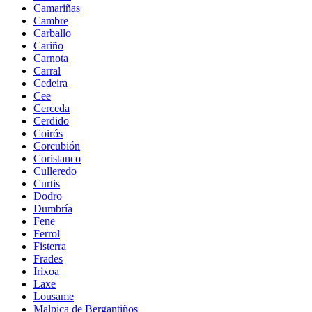
Camariñas
Cambre
Carballo
Cariño
Carnota
Carral
Cedeira
Cee
Cerceda
Cerdido
Coirós
Corcubión
Coristanco
Culleredo
Curtis
Dodro
Dumbría
Fene
Ferrol
Fisterra
Frades
Irixoa
Laxe
Lousame
Malpica de Bergantiños