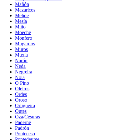
Mañón
Mazaricos
Melide
Mesía
Miño
Moeche
Monfero
Mugardos
Muros
Muxía
Narón
Neda
Negreira
Noia
O Pino
Oleiros
Ordes
Oroso
Ortigueira
Outes
Oza/Cesuras
Paderne
Padrón
Ponteceso
Pontedeume