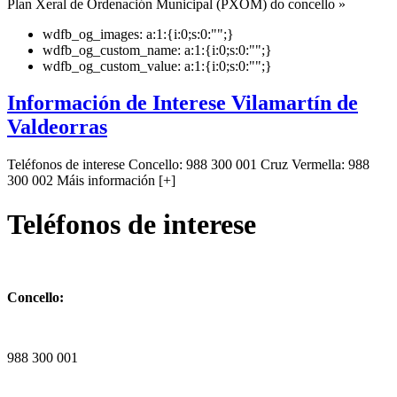
Plan Xeral de Ordenación Municipal (PXOM) do concello »
wdfb_og_images:
a:1:{i:0;s:0:"";}
wdfb_og_custom_name:
a:1:{i:0;s:0:"";}
wdfb_og_custom_value:
a:1:{i:0;s:0:"";}
Información de Interese Vilamartín de
Valdeorras
Teléfonos de interese Concello: 988 300 001 Cruz Vermella: 988
300 002 Máis información [+]
Teléfonos de interese
Concello:
988 300 001