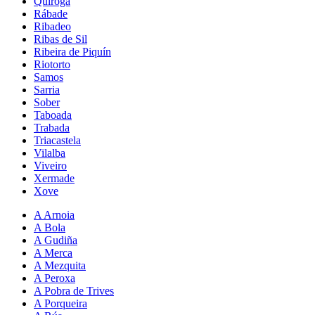
Quiroga
Rábade
Ribadeo
Ribas de Sil
Ribeira de Piquín
Riotorto
Samos
Sarria
Sober
Taboada
Trabada
Triacastela
Vilalba
Viveiro
Xermade
Xove
A Arnoia
A Bola
A Gudiña
A Merca
A Mezquita
A Peroxa
A Pobra de Trives
A Porqueira