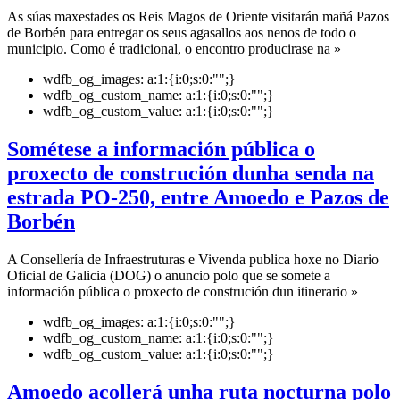
As súas maxestades os Reis Magos de Oriente visitarán mañá Pazos
de Borbén para entregar os seus agasallos aos nenos de todo o
municipio. Como é tradicional, o encontro producirase na »
wdfb_og_images:
a:1:{i:0;s:0:"";}
wdfb_og_custom_name:
a:1:{i:0;s:0:"";}
wdfb_og_custom_value:
a:1:{i:0;s:0:"";}
Sométese a información pública o
proxecto de construción dunha senda na
estrada PO-250, entre Amoedo e Pazos de
Borbén
A Consellería de Infraestruturas e Vivenda publica hoxe no Diario
Oficial de Galicia (DOG) o anuncio polo que se somete a
información pública o proxecto de construción dun itinerario »
wdfb_og_images:
a:1:{i:0;s:0:"";}
wdfb_og_custom_name:
a:1:{i:0;s:0:"";}
wdfb_og_custom_value:
a:1:{i:0;s:0:"";}
Amoedo acollerá unha ruta nocturna polo