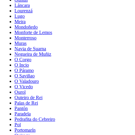
Láncara
Lourenzá
Lugo
Meira
Mondoñedo
Monforte de Lemos
Monterroso
Muras
Navia de Suarna
Negueira de Muñiz
O Corgo
O Incio
O Páramo
O Saviñao
O Valadouro
O Vicedo
Ourol
Outeiro de Rei
Palas de Rei
Pantón
Paradela
Pedrafita do Cebreiro
Pol
Portomarín