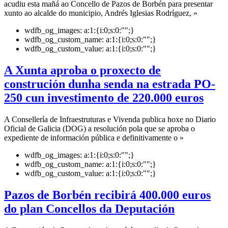
acudiu esta mañá ao Concello de Pazos de Borbén para presentar
xunto ao alcalde do municipio, Andrés Iglesias Rodríguez, »
wdfb_og_images:
a:1:{i:0;s:0:"";}
wdfb_og_custom_name:
a:1:{i:0;s:0:"";}
wdfb_og_custom_value:
a:1:{i:0;s:0:"";}
A Xunta aproba o proxecto de
construción dunha senda na estrada PO-
250 cun investimento de 220.000 euros
A Consellería de Infraestruturas e Vivenda publica hoxe no Diario
Oficial de Galicia (DOG) a resolución pola que se aproba o
expediente de información pública e definitivamente o »
wdfb_og_images:
a:1:{i:0;s:0:"";}
wdfb_og_custom_name:
a:1:{i:0;s:0:"";}
wdfb_og_custom_value:
a:1:{i:0;s:0:"";}
Pazos de Borbén recibirá 400.000 euros
do plan Concellos da Deputación