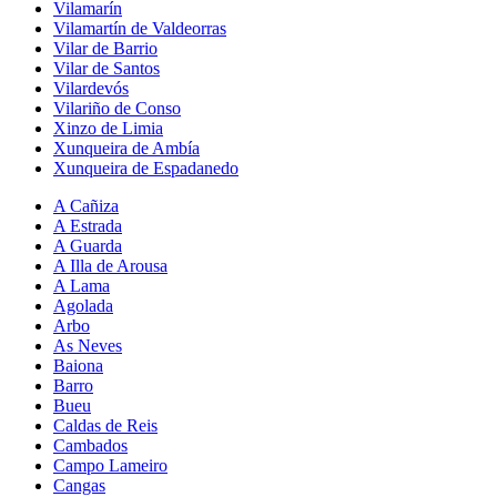
Vilamarín
Vilamartín de Valdeorras
Vilar de Barrio
Vilar de Santos
Vilardevós
Vilariño de Conso
Xinzo de Limia
Xunqueira de Ambía
Xunqueira de Espadanedo
A Cañiza
A Estrada
A Guarda
A Illa de Arousa
A Lama
Agolada
Arbo
As Neves
Baiona
Barro
Bueu
Caldas de Reis
Cambados
Campo Lameiro
Cangas