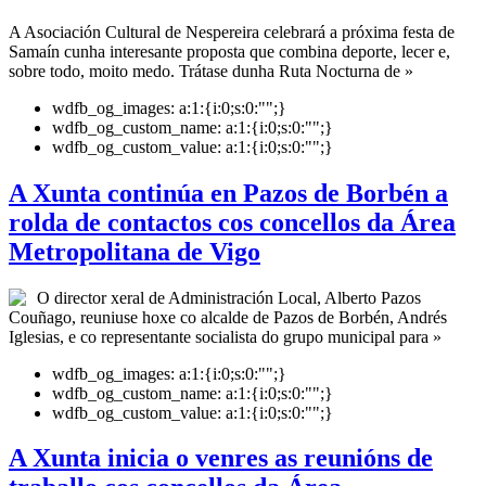
A Asociación Cultural de Nespereira celebrará a próxima festa de
Samaín cunha interesante proposta que combina deporte, lecer e,
sobre todo, moito medo. Trátase dunha Ruta Nocturna de »
wdfb_og_images:
a:1:{i:0;s:0:"";}
wdfb_og_custom_name:
a:1:{i:0;s:0:"";}
wdfb_og_custom_value:
a:1:{i:0;s:0:"";}
A Xunta continúa en Pazos de Borbén a
rolda de contactos cos concellos da Área
Metropolitana de Vigo
O director xeral de Administración Local, Alberto Pazos
Couñago, reuniuse hoxe co alcalde de Pazos de Borbén, Andrés
Iglesias, e co representante socialista do grupo municipal para »
wdfb_og_images:
a:1:{i:0;s:0:"";}
wdfb_og_custom_name:
a:1:{i:0;s:0:"";}
wdfb_og_custom_value:
a:1:{i:0;s:0:"";}
A Xunta inicia o venres as reunións de