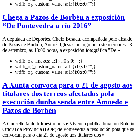
wdfb_og_custom_value:
a:1:{i:0;s:0:"";}
Chega a Pazos de Borbén a exposición
“De Pontevedra a río 2016”
A deputada de Deportes, Chelo Besada, acompañada polo alcalde
de Pazos de Borbén, Andrés Iglesias, inaugurará este mércores 13
de setembro, ás 13:00 horas, a exposición fotográfica "De »
wdfb_og_images:
a:1:{i:0;s:0:"";}
wdfb_og_custom_name:
a:1:{i:0;s:0:"";}
wdfb_og_custom_value:
a:1:{i:0;s:0:"";}
A Xunta convoca para o 21 de agosto aos
titulares dos terreos afectados pola
execución dunha senda entre Amoedo e
Pazos de Borbén
A Consellería de Infraestruturas e Vivenda publica hoxe no Boletín
Oficial da Provincia (BOP) de Pontevedra a resolución pola que se
convocan para o día 21 de agosto aos titulares dos »