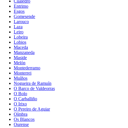
Cualedro
Entrimo
Esgos
Gomesende
Larouco
Laza
Leiro
Lobeira
Lobios
Maceda
Manzaneda
Maside
Melón
Montederramo
Monterrei
Muíños
Nogueira de Ramuín
O Barco de Valdeorras
O Bolo
O Carballiño
O Irixo
O Pereiro de Aguiar
Oímbra
Os Blancos
Ourense