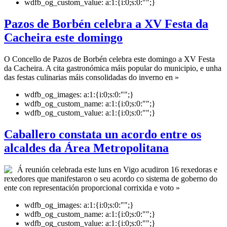
wdfb_og_custom_value:
a:1:{i:0;s:0:"";}
Pazos de Borbén celebra a XV Festa da
Cacheira este domingo
O Concello de Pazos de Borbén celebra este domingo a XV Festa
da Cacheira. A cita gastronómica máis popular do municipio, e unha
das festas culinarias máis consolidadas do inverno en »
wdfb_og_images:
a:1:{i:0;s:0:"";}
wdfb_og_custom_name:
a:1:{i:0;s:0:"";}
wdfb_og_custom_value:
a:1:{i:0;s:0:"";}
Caballero constata un acordo entre os
alcaldes da Área Metropolitana
Á reunión celebrada este luns en Vigo acudiron 16 rexedoras e
rexedores que manifestaron o seu acordo co sistema de goberno do
ente con representación proporcional corrixida e voto »
wdfb_og_images:
a:1:{i:0;s:0:"";}
wdfb_og_custom_name:
a:1:{i:0;s:0:"";}
wdfb_og_custom_value:
a:1:{i:0;s:0:"";}