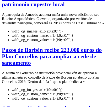
patrimonio rupestre local
A parroquia de Amoedo acollerá mañá unha nova edición do seu
Roteiro Arqueolóxico. O evento, organizado por veciños de
devandita parroquia, comezará ás 20:30 horas na Casa Cultural de »
wdfb_og_images:
a:1:{i:0;s:0:"";}
wdfb_og_custom_name:
a:1:{i:0;s:0:"";}
wdfb_og_custom_value:
a:1:{i:0;s:0:"";}
Pazos de Borbén recibe 223.000 euros do
Plan Concellos para ampliar a rede de
saneamento
A Xunta de Goberno da institución provincial vén de aprobar a
última achega ao concello de Pazos de Borbén ao abeiro do Plan
Concellos 2016. Dentro da liña 1 que o plan dedica a »
wdfb_og_images:
a:1:{i:0;s:0:"";}
wdfb_og_custom_name:
a:1:{i:0;s:0:"";}
wdfb_og_custom_value:
a:1:{i:0;s:0:"";}