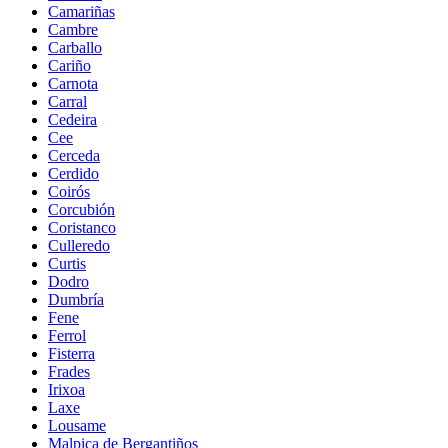
Camariñas
Cambre
Carballo
Cariño
Carnota
Carral
Cedeira
Cee
Cerceda
Cerdido
Coirós
Corcubión
Coristanco
Culleredo
Curtis
Dodro
Dumbría
Fene
Ferrol
Fisterra
Frades
Irixoa
Laxe
Lousame
Malpica de Bergantiños