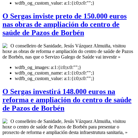
wdfb_og_custom_value:
a:1:{i:0;s:0:"";}
O Sergas inviste preto de 150.000 euros
nas obras de ampliación do centro de
saúde de Pazos de Borbén
O conselleiro de Sanidade, Jesús Vázquez Almuiña, visitou
hoxe as obras de reforma e ampliación do centro de saúde de Pazos
de Borbén, nas que o Servizo Galego de Saúde vai investir »
wdfb_og_images:
a:1:{i:0;s:0:"";}
wdfb_og_custom_name:
a:1:{i:0;s:0:"";}
wdfb_og_custom_value:
a:1:{i:0;s:0:"";}
O Sergas investirá 148.000 euros na
reforma e ampliación do centro de saúde
de Pazos de Borbén
O conselleiro de Sanidade, Jesús Vázquez Almuiña, visitou
hoxe o centro de saúde de Pazos de Borbén para presentar o
proxecto de reforma e ampliación desta infraestrutura sanitaria, »