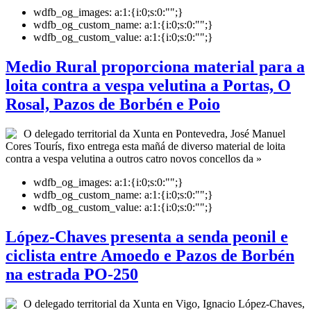
wdfb_og_images:
a:1:{i:0;s:0:"";}
wdfb_og_custom_name:
a:1:{i:0;s:0:"";}
wdfb_og_custom_value:
a:1:{i:0;s:0:"";}
Medio Rural proporciona material para a
loita contra a vespa velutina a Portas, O
Rosal, Pazos de Borbén e Poio
O delegado territorial da Xunta en Pontevedra, José Manuel
Cores Tourís, fixo entrega esta mañá de diverso material de loita
contra a vespa velutina a outros catro novos concellos da »
wdfb_og_images:
a:1:{i:0;s:0:"";}
wdfb_og_custom_name:
a:1:{i:0;s:0:"";}
wdfb_og_custom_value:
a:1:{i:0;s:0:"";}
López-Chaves presenta a senda peonil e
ciclista entre Amoedo e Pazos de Borbén
na estrada PO-250
O delegado territorial da Xunta en Vigo, Ignacio López-Chaves,