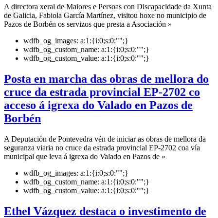
A directora xeral de Maiores e Persoas con Discapacidade da Xunta
de Galicia, Fabiola García Martínez, visitou hoxe no municipio de
Pazos de Borbén os servizos que presta a Asociación »
wdfb_og_images:
a:1:{i:0;s:0:"";}
wdfb_og_custom_name:
a:1:{i:0;s:0:"";}
wdfb_og_custom_value:
a:1:{i:0;s:0:"";}
Posta en marcha das obras de mellora do
cruce da estrada provincial EP-2702 co
acceso á igrexa do Valado en Pazos de
Borbén
A Deputación de Pontevedra vén de iniciar as obras de mellora da
seguranza viaria no cruce da estrada provincial EP-2702 coa vía
municipal que leva á igrexa do Valado en Pazos de »
wdfb_og_images:
a:1:{i:0;s:0:"";}
wdfb_og_custom_name:
a:1:{i:0;s:0:"";}
wdfb_og_custom_value:
a:1:{i:0;s:0:"";}
Ethel Vázquez destaca o investimento de