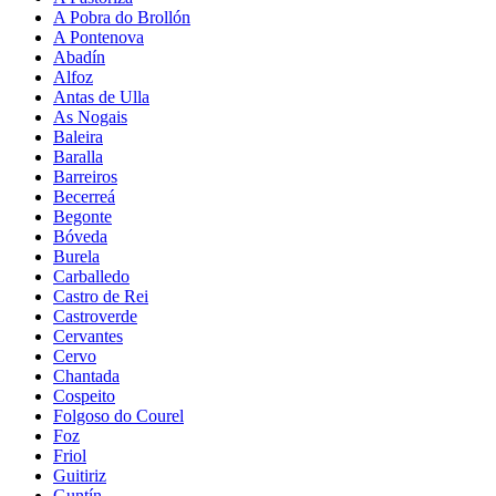
A Pobra do Brollón
A Pontenova
Abadín
Alfoz
Antas de Ulla
As Nogais
Baleira
Baralla
Barreiros
Becerreá
Begonte
Bóveda
Burela
Carballedo
Castro de Rei
Castroverde
Cervantes
Cervo
Chantada
Cospeito
Folgoso do Courel
Foz
Friol
Guitiriz
Guntín