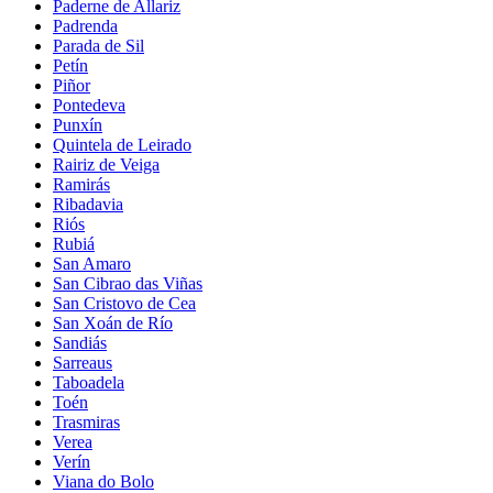
Paderne de Allariz
Padrenda
Parada de Sil
Petín
Piñor
Pontedeva
Punxín
Quintela de Leirado
Rairiz de Veiga
Ramirás
Ribadavia
Riós
Rubiá
San Amaro
San Cibrao das Viñas
San Cristovo de Cea
San Xoán de Río
Sandiás
Sarreaus
Taboadela
Toén
Trasmiras
Verea
Verín
Viana do Bolo