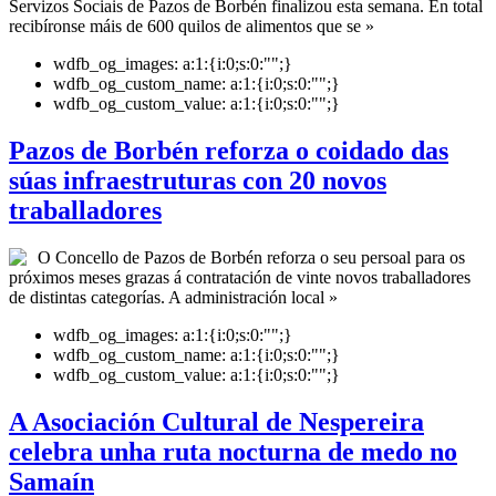
Servizos Sociais de Pazos de Borbén finalizou esta semana. En total
recibíronse máis de 600 quilos de alimentos que se »
wdfb_og_images:
a:1:{i:0;s:0:"";}
wdfb_og_custom_name:
a:1:{i:0;s:0:"";}
wdfb_og_custom_value:
a:1:{i:0;s:0:"";}
Pazos de Borbén reforza o coidado das
súas infraestruturas con 20 novos
traballadores
O Concello de Pazos de Borbén reforza o seu persoal para os
próximos meses grazas á contratación de vinte novos traballadores
de distintas categorías. A administración local »
wdfb_og_images:
a:1:{i:0;s:0:"";}
wdfb_og_custom_name:
a:1:{i:0;s:0:"";}
wdfb_og_custom_value:
a:1:{i:0;s:0:"";}
A Asociación Cultural de Nespereira
celebra unha ruta nocturna de medo no
Samaín