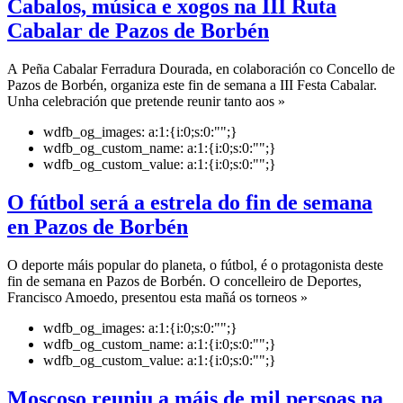
Cabalos, música e xogos na III Ruta
Cabalar de Pazos de Borbén
A Peña Cabalar Ferradura Dourada, en colaboración co Concello de
Pazos de Borbén, organiza este fin de semana a III Festa Cabalar.
Unha celebración que pretende reunir tanto aos »
wdfb_og_images:
a:1:{i:0;s:0:"";}
wdfb_og_custom_name:
a:1:{i:0;s:0:"";}
wdfb_og_custom_value:
a:1:{i:0;s:0:"";}
O fútbol será a estrela do fin de semana
en Pazos de Borbén
O deporte máis popular do planeta, o fútbol, é o protagonista deste
fin de semana en Pazos de Borbén. O concelleiro de Deportes,
Francisco Amoedo, presentou esta mañá os torneos »
wdfb_og_images:
a:1:{i:0;s:0:"";}
wdfb_og_custom_name:
a:1:{i:0;s:0:"";}
wdfb_og_custom_value:
a:1:{i:0;s:0:"";}
Moscoso reuniu a máis de mil persoas na