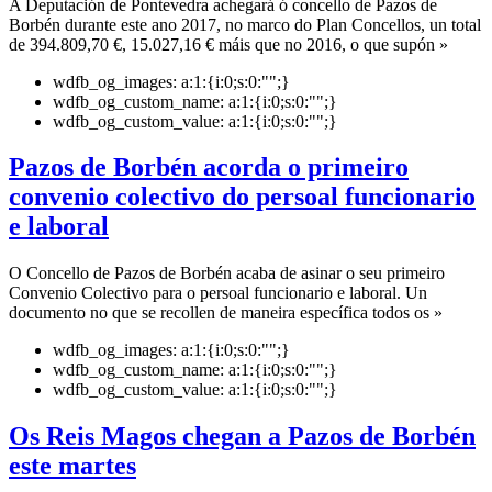
A Deputación de Pontevedra achegará ó concello de Pazos de
Borbén durante este ano 2017, no marco do Plan Concellos, un total
de 394.809,70 €, 15.027,16 € máis que no 2016, o que supón »
wdfb_og_images:
a:1:{i:0;s:0:"";}
wdfb_og_custom_name:
a:1:{i:0;s:0:"";}
wdfb_og_custom_value:
a:1:{i:0;s:0:"";}
Pazos de Borbén acorda o primeiro
convenio colectivo do persoal funcionario
e laboral
O Concello de Pazos de Borbén acaba de asinar o seu primeiro
Convenio Colectivo para o persoal funcionario e laboral. Un
documento no que se recollen de maneira específica todos os »
wdfb_og_images:
a:1:{i:0;s:0:"";}
wdfb_og_custom_name:
a:1:{i:0;s:0:"";}
wdfb_og_custom_value:
a:1:{i:0;s:0:"";}
Os Reis Magos chegan a Pazos de Borbén
este martes