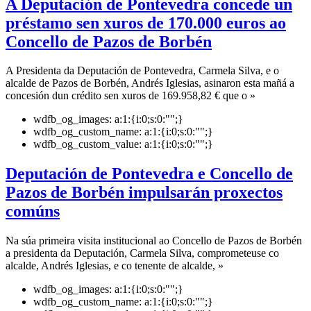
A Deputación de Pontevedra concede un
préstamo sen xuros de 170.000 euros ao
Concello de Pazos de Borbén
A Presidenta da Deputación de Pontevedra, Carmela Silva, e o
alcalde de Pazos de Borbén, Andrés Iglesias, asinaron esta mañá a
concesión dun crédito sen xuros de 169.958,82 € que o »
wdfb_og_images:
a:1:{i:0;s:0:"";}
wdfb_og_custom_name:
a:1:{i:0;s:0:"";}
wdfb_og_custom_value:
a:1:{i:0;s:0:"";}
Deputación de Pontevedra e Concello de
Pazos de Borbén impulsarán proxectos
comúns
Na súa primeira visita institucional ao Concello de Pazos de Borbén
a presidenta da Deputación, Carmela Silva, comprometeuse co
alcalde, Andrés Iglesias, e co tenente de alcalde, »
wdfb_og_images:
a:1:{i:0;s:0:"";}
wdfb_og_custom_name:
a:1:{i:0;s:0:"";}