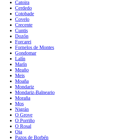
Catoira
Cerdedo
Cotobade
Covelo
Crecente
Cuntis
Dozón
Forcarei
Fornelos de Montes
Gondomar
Lalín
Marín
Meaño
Meis
Moaña
Mondariz
Mondariz-Balneario
Moraña
Mos
Nigrán
O Grove
O Porriño
O Rosal
Oia
Pazos de Borbén