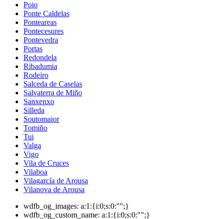
Poio
Ponte Caldelas
Ponteareas
Pontecesures
Pontevedra
Portas
Redondela
Ribadumia
Rodeiro
Salceda de Caselas
Salvaterra de Miño
Sanxenxo
Silleda
Soutomaior
Tomiño
Tui
Valga
Vigo
Vila de Cruces
Vilaboa
Vilagarcía de Arousa
Vilanova de Arousa
wdfb_og_images:
a:1:{i:0;s:0:"";}
wdfb_og_custom_name:
a:1:{i:0;s:0:"";}