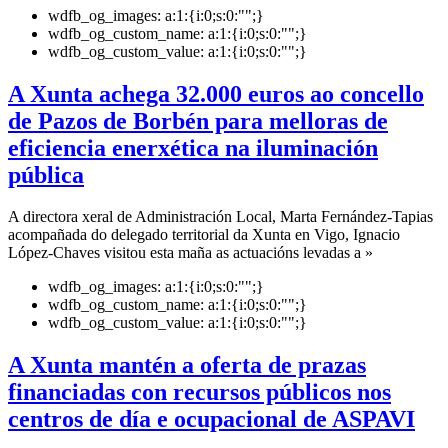
wdfb_og_images:
a:1:{i:0;s:0:"";}
wdfb_og_custom_name:
a:1:{i:0;s:0:"";}
wdfb_og_custom_value:
a:1:{i:0;s:0:"";}
A Xunta achega 32.000 euros ao concello
de Pazos de Borbén para melloras de
eficiencia enerxética na iluminación
pública
A directora xeral de Administración Local, Marta Fernández-Tapias
acompañada do delegado territorial da Xunta en Vigo, Ignacio
López-Chaves visitou esta maña as actuacións levadas a »
wdfb_og_images:
a:1:{i:0;s:0:"";}
wdfb_og_custom_name:
a:1:{i:0;s:0:"";}
wdfb_og_custom_value:
a:1:{i:0;s:0:"";}
A Xunta mantén a oferta de prazas
financiadas con recursos públicos nos
centros de día e ocupacional de ASPAVI