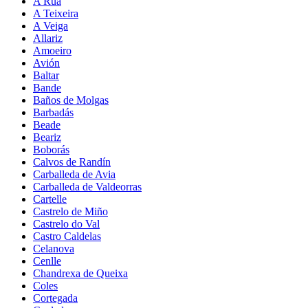
A Rúa
A Teixeira
A Veiga
Allariz
Amoeiro
Avión
Baltar
Bande
Baños de Molgas
Barbadás
Beade
Beariz
Boborás
Calvos de Randín
Carballeda de Avia
Carballeda de Valdeorras
Cartelle
Castrelo de Miño
Castrelo do Val
Castro Caldelas
Celanova
Cenlle
Chandrexa de Queixa
Coles
Cortegada