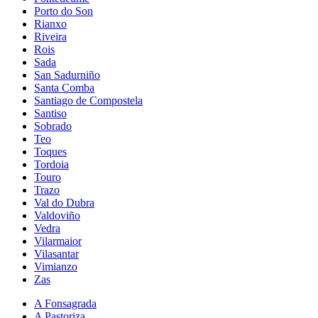
Porto do Son
Rianxo
Riveira
Rois
Sada
San Sadurniño
Santa Comba
Santiago de Compostela
Santiso
Sobrado
Teo
Toques
Tordoia
Touro
Trazo
Val do Dubra
Valdoviño
Vedra
Vilarmaior
Vilasantar
Vimianzo
Zas
A Fonsagrada
A Pastoriza