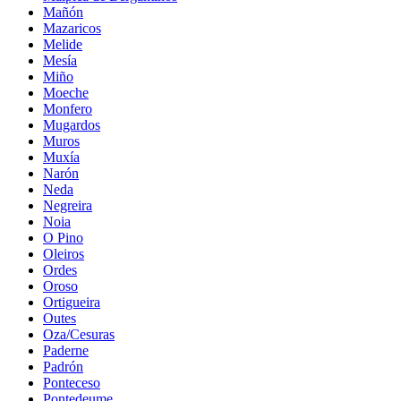
Mañón
Mazaricos
Melide
Mesía
Miño
Moeche
Monfero
Mugardos
Muros
Muxía
Narón
Neda
Negreira
Noia
O Pino
Oleiros
Ordes
Oroso
Ortigueira
Outes
Oza/Cesuras
Paderne
Padrón
Ponteceso
Pontedeume