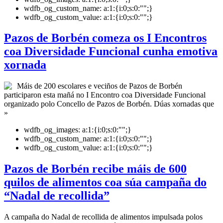
wdfb_og_custom_name:
a:1:{i:0;s:0:"";}
wdfb_og_custom_value:
a:1:{i:0;s:0:"";}
Pazos de Borbén comeza os I Encontros
coa Diversidade Funcional cunha emotiva
xornada
Máis de 200 escolares e veciños de Pazos de Borbén
participaron esta mañá no I Encontro coa Diversidade Funcional
organizado polo Concello de Pazos de Borbén. Dúas xornadas que
»
wdfb_og_images:
a:1:{i:0;s:0:"";}
wdfb_og_custom_name:
a:1:{i:0;s:0:"";}
wdfb_og_custom_value:
a:1:{i:0;s:0:"";}
Pazos de Borbén recibe máis de 600
quilos de alimentos coa súa campaña do
“Nadal de recollida”
A campaña do Nadal de recollida de alimentos impulsada polos