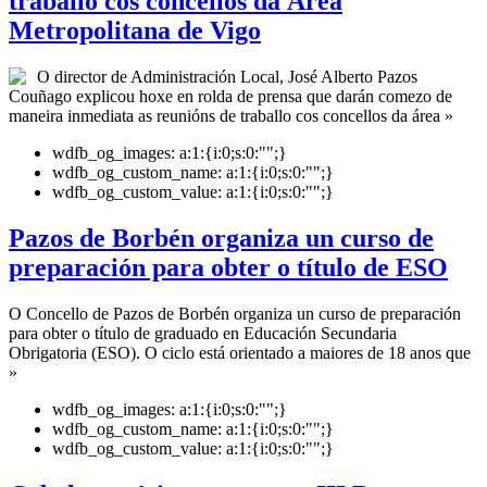
traballo cos concellos da Área
Metropolitana de Vigo
O director de Administración Local, José Alberto Pazos
Couñago explicou hoxe en rolda de prensa que darán comezo de
maneira inmediata as reunións de traballo cos concellos da área »
wdfb_og_images:
a:1:{i:0;s:0:"";}
wdfb_og_custom_name:
a:1:{i:0;s:0:"";}
wdfb_og_custom_value:
a:1:{i:0;s:0:"";}
Pazos de Borbén organiza un curso de
preparación para obter o título de ESO
O Concello de Pazos de Borbén organiza un curso de preparación
para obter o título de graduado en Educación Secundaria
Obrigatoria (ESO). O ciclo está orientado a maiores de 18 anos que
»
wdfb_og_images:
a:1:{i:0;s:0:"";}
wdfb_og_custom_name:
a:1:{i:0;s:0:"";}
wdfb_og_custom_value:
a:1:{i:0;s:0:"";}