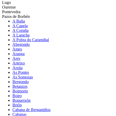
Lugo
Ourense
Pontevedra
Pazos de Borbén
A Baña
A Capela
A Coruña
A Laracha
A Pobra do Caramiñal
Abegondo
Ames
Aranga
Ares
Arteixo
Arzúa
As Pontes
As Somozas
Bergondo
Betanzos
Boimorto
Boiro
Boqueixón
Brión
Cabana de Bergantiños
Cabanas