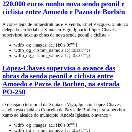
220.000 euros nunha nova senda peonil e
ciclista entre Amoedo e Pazos de Borbén
A conselleira de Infraestruturas e Vivenda, Ethel Vázquez, xunto co
delegado territorial da Xunta en Vigo, Ignacio López Chaves,
supervisou hoxe as obras da nova senda peonil e ciclista »
wdfb_og_images:
a:1:{i:0;s:0:"";}
wdfb_og_custom_name:
a:1:{i:0;s:0:"";}
wdfb_og_custom_value:
a:1:{i:0;s:0:"";}
López-Chaves supervisa o avance das
obras da senda peonil e ciclista entre
Amoedo e Pazos de Borbén, na estrada
PO-250
O delegado territorial da Xunta en Vigo, Ignacio López-Chaves,
acudiu esta mañá ao Concello de Pazos de Borbén para supervisar
xunto ao alcalde do municipio, Andrés Iglesias, o avance »
wdfb_og_images:
a:1:{i:0;s:0:"";}
wdfb_og_custom_name:
a:1:{i:0;s:0:"";}