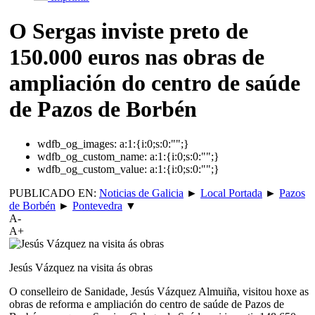
O Sergas inviste preto de
150.000 euros nas obras de
ampliación do centro de saúde
de Pazos de Borbén
wdfb_og_images:
a:1:{i:0;s:0:"";}
wdfb_og_custom_name:
a:1:{i:0;s:0:"";}
wdfb_og_custom_value:
a:1:{i:0;s:0:"";}
PUBLICADO EN:
Noticias de Galicia
►
Local Portada
►
Pazos
de Borbén
►
Pontevedra
▼
A-
A+
Jesús Vázquez na visita ás obras
O conselleiro de Sanidade, Jesús Vázquez Almuiña, visitou hoxe as
obras de reforma e ampliación do centro de saúde de Pazos de