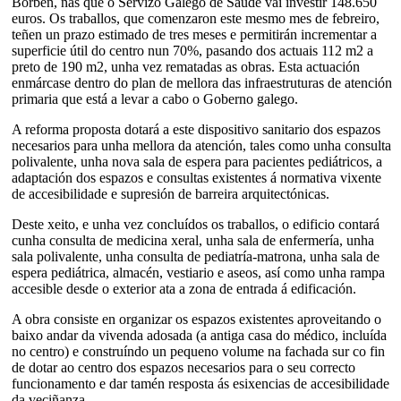
Borbén, nas que o Servizo Galego de Saúde vai investir 148.650
euros. Os traballos, que comenzaron este mesmo mes de febreiro,
teñen un prazo estimado de tres meses e permitirán incrementar a
superficie útil do centro nun 70%, pasando dos actuais 112 m2 a
preto de 190 m2, unha vez rematadas as obras. Esta actuación
enmárcase dentro do plan de mellora das infraestruturas de atención
primaria que está a levar a cabo o Goberno galego.
A reforma proposta dotará a este dispositivo sanitario dos espazos
necesarios para unha mellora da atención, tales como unha consulta
polivalente, unha nova sala de espera para pacientes pediátricos, a
adaptación dos espazos e consultas existentes á normativa vixente
de accesibilidade e supresión de barreira arquitectónicas.
Deste xeito, e unha vez concluídos os traballos, o edificio contará
cunha consulta de medicina xeral, unha sala de enfermería, unha
sala polivalente, unha consulta de pediatría-matrona, unha sala de
espera pediátrica, almacén, vestiario e aseos, así como unha rampa
accesible desde o exterior ata a zona de entrada á edificación.
A obra consiste en organizar os espazos existentes aproveitando o
baixo andar da vivenda adosada (a antiga casa do médico, incluída
no centro) e construíndo un pequeno volume na fachada sur co fin
de dotar ao centro dos espazos necesarios para o seu correcto
funcionamento e dar tamén resposta ás esixencias de accesibilidade
da veciñanza.