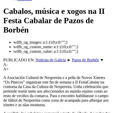
Cabalos, música e xogos na II
Festa Cabalar de Pazos de
Borbén
wdfb_og_images:
a:1:{i:0;s:0:"";}
wdfb_og_custom_name:
a:1:{i:0;s:0:"";}
wdfb_og_custom_value:
a:1:{i:0;s:0:"";}
PUBLICADO EN:
Noticias de Galicia
►
Pazos de Borbén
▼
A-
A+
A Asociación Cultural de Nespereira e a peña de Novos Xinetes
“Os Pinecos” organizan este fin de semana a II FestaCabalar na
contorna da Casa da Cultura de Nespereira. Unha celebración que
pretende reunir tanto aos afeccionados ao mundo equino como ao
resto de veciños da comarca. Para o encontro habilitarase o campo
de fútbol de Nespereira como zona de acampada para albergar aos
xinetes e as súas monturas.