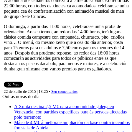
A acollida dos cabaleiros comezará a tarde do sábado. Ao redor das
22:00 horas, con todos os xinetes xa acomodados, celebrarase unha
pequena cea de confraternización con animación musical de man
do grupo Sete Cuncas.
O domingo, a partir das 11:00 horas, celebrarase unha proba de
orientación. Ao seu termo, ao redor das 14:00 horas, terá lugar a
clásica comida campestre con empanada, churrasco, pito, criollos,
viño… O menú, do mesmo xeito que a cea do día anterior, costa
para 15 euros para os adultos e 7,50 euros para os menores de 14
anos. Despois dun prudente repouso, ao redor das 16:00 horas,
comezarán as actividades para todos os públicos entre as que
destacan os paseos dacabalo, para nenos e maiores, e a celebración
dunha gran xincana con varios premios para os gañadores.
22 de xullo de 2015 | 18:25 •
Sen comentarios
Outras novas do día
A Xunta destina 2,5 M€ para a comunidade galega en
Venezuela, con partidas específicas para ás persoas afectadas
polo terremoto
Máis de 4 M€ á mellora e ampliación da base contra incendios
forestais de Antela