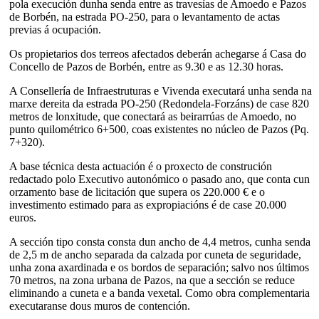
pola execución dunha senda entre as travesías de Amoedo e Pazos
de Borbén, na estrada PO-250, para o levantamento de actas
previas á ocupación.
Os propietarios dos terreos afectados deberán achegarse á Casa do
Concello de Pazos de Borbén, entre as 9.30 e as 12.30 horas.
A Consellería de Infraestruturas e Vivenda executará unha senda na
marxe dereita da estrada PO-250 (Redondela-Forzáns) de case 820
metros de lonxitude, que conectará as beirarrúas de Amoedo, no
punto quilométrico 6+500, coas existentes no núcleo de Pazos (Pq.
7+320).
A base técnica desta actuación é o proxecto de construción
redactado polo Executivo autonómico o pasado ano, que conta cun
orzamento base de licitación que supera os 220.000 € e o
investimento estimado para as expropiacións é de case 20.000
euros.
A sección tipo consta consta dun ancho de 4,4 metros, cunha senda
de 2,5 m de ancho separada da calzada por cuneta de seguridade,
unha zona axardinada e os bordos de separación; salvo nos últimos
70 metros, na zona urbana de Pazos, na que a sección se reduce
eliminando a cuneta e a banda vexetal. Como obra complementaria
executaranse dous muros de contención.