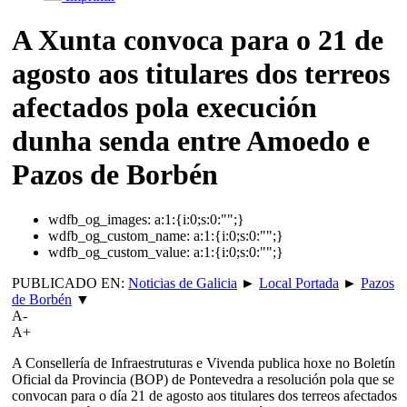
A Xunta convoca para o 21 de
agosto aos titulares dos terreos
afectados pola execución
dunha senda entre Amoedo e
Pazos de Borbén
wdfb_og_images:
a:1:{i:0;s:0:"";}
wdfb_og_custom_name:
a:1:{i:0;s:0:"";}
wdfb_og_custom_value:
a:1:{i:0;s:0:"";}
PUBLICADO EN:
Noticias de Galicia
►
Local Portada
►
Pazos
de Borbén
▼
A-
A+
A Consellería de Infraestruturas e Vivenda publica hoxe no Boletín
Oficial da Provincia (BOP) de Pontevedra a resolución pola que se
convocan para o día 21 de agosto aos titulares dos terreos afectados