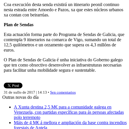
Coa execución desta senda existirá un itinerario peonil continuo
nesta estrada entre Amoedo e Pazos, xa que estes núcleos urbanos
xa contan con beirarrúas.
Plan de Sendas
Esta actuación forma parte do Programa de Sendas de Galicia, que
contempla 9 itinerarios na comarca de Vigo, sumando un total de
12,5 quilómetros e un orzamento que supera os 4,3 millóns de
euros.
O Plan de Sendas de Galicia é unha iniciativa do Goberno galego
que ten como obxectivo desenvolver as infraestruturas necesarias
para facilitar unha mobilidade segura e sustentable.
31 de xullo de 2017 | 14:13 •
Sen comentarios
Outras novas do día
A Xunta destina 2,5 M€ para a comunidade galega en
Venezuela, con partidas específicas para ás persoas afectadas
polo terremoto
Máis de 4 M€ á mellora e ampliación da base contra incendios
forestais de Antela