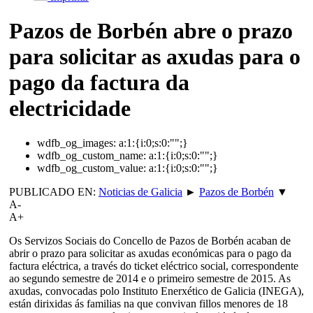
Pazos de Borbén abre o prazo
para solicitar as axudas para o
pago da factura da
electricidade
wdfb_og_images:
a:1:{i:0;s:0:"";}
wdfb_og_custom_name:
a:1:{i:0;s:0:"";}
wdfb_og_custom_value:
a:1:{i:0;s:0:"";}
PUBLICADO EN:
Noticias de Galicia
►
Pazos de Borbén
▼
A-
A+
Os Servizos Sociais do Concello de Pazos de Borbén acaban de
abrir o prazo para solicitar as axudas económicas para o pago da
factura eléctrica, a través do ticket eléctrico social, correspondente
ao segundo semestre de 2014 e o primeiro semestre de 2015. As
axudas, convocadas polo Instituto Enerxético de Galicia (INEGA),
están dirixidas ás familias na que convivan fillos menores de 18