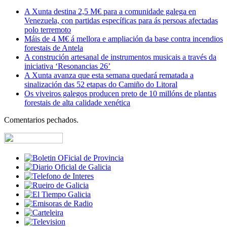
A Xunta destina 2,5 M€ para a comunidade galega en
Venezuela, con partidas específicas para ás persoas afectadas
polo terremoto
Máis de 4 M€ á mellora e ampliación da base contra incendios
forestais de Antela
A construción artesanal de instrumentos musicais a través da
iniciativa ‘Resonancias 26’
A Xunta avanza que esta semana quedará rematada a
sinalización das 52 etapas do Camiño do Litoral
Os viveiros galegos producen preto de 10 millóns de plantas
forestais de alta calidade xenética
Comentarios pechados.