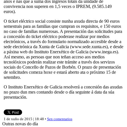
anos e nas que a suma dos ingresos totais da unidade de
convivencia non superen en 1,5 veces o IPREM, (9.585.149
euros).
O ticket eléctrico social consiste nunha axuda directa de 90 euros
semestrais para as familias que cumpran os requisitos, e 150 euros
no caso de familias numerosas. A presentación das solicitudes para
a concesión do ticket eléctrico poderase realizar por medios
electrónicos, a través do formulario normalizado accesible desde a
sede electrónica da Xunta de Galicia (www.sede.xunta.es), e desde
a páxina web do Instituto Enerxético de Galicia (www.inega.es).
Así mesmo, as persoas que non teñan acceso aos medios
tecnolóxicos poderán realizar este trámite a través dos servizos
sociais do Concello de Pazos de Borbén. O prazo de presentación
de solicitudes comeza hoxe e estará aberto ata o próximo 15 de
setembro.
O Instituto Enerxético de Galicia resolverá a concesión das axudas
no prazo dun mes contando desde o día seguinte á data da súa
presentación.
1 de xuño de 2015 | 18:48 •
Sen comentarios
Outras novas do día