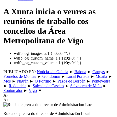
A Xunta inicia o venres as
reunións de traballo cos
concellos da Área
Metropolitana de Vigo
wdfb_og_images:
a:1:{i:0;s:0:"";}
wdfb_og_custom_name:
a:1:{i:0;s:0:"";}
wdfb_og_custom_value:
a:1:{i:0;s:0:"";}
PUBLICADO EN:
Noticias de Galicia
►
Baiona
►
Cangas
►
Fornelos de Montes
►
Gondomar
►
Local Portada
►
Moaña
►
Mos
►
Nigrán
►
O Porriño
►
Pazos de Borbén
►
Pontevedra
►
Redondela
►
Salceda de Caselas
►
Salvaterra de Miño
►
Soutomaior
►
Vigo
▼
A-
A+
Rolda de prensa do director de Administración Local