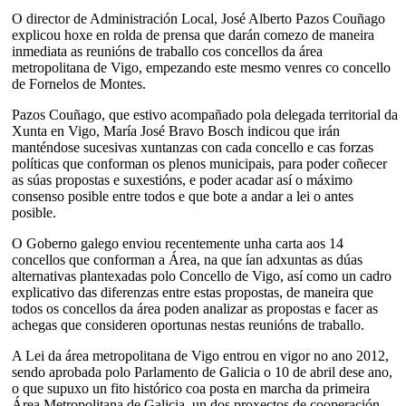
O director de Administración Local, José Alberto Pazos Couñago
explicou hoxe en rolda de prensa que darán comezo de maneira
inmediata as reunións de traballo cos concellos da área
metropolitana de Vigo, empezando este mesmo venres co concello
de Fornelos de Montes.
Pazos Couñago, que estivo acompañado pola delegada territorial da
Xunta en Vigo, María José Bravo Bosch indicou que irán
manténdose sucesivas xuntanzas con cada concello e cas forzas
políticas que conforman os plenos municipais, para poder coñecer
as súas propostas e suxestións, e poder acadar así o máximo
consenso posible entre todos e que bote a andar a lei o antes
posible.
O Goberno galego enviou recentemente unha carta aos 14
concellos que conforman a Área, na que ían adxuntas as dúas
alternativas plantexadas polo Concello de Vigo, así como un cadro
explicativo das diferenzas entre estas propostas, de maneira que
todos os concellos da área poden analizar as propostas e facer as
achegas que consideren oportunas nestas reunións de traballo.
A Lei da área metropolitana de Vigo entrou en vigor no ano 2012,
sendo aprobada polo Parlamento de Galicia o 10 de abril dese ano,
o que supuxo un fito histórico coa posta en marcha da primeira
Área Metropolitana de Galicia, un dos proxectos de cooperación