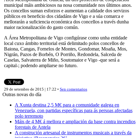
municipal máis ambiciosos na nosa comunidade nos últimos anos.
Os concellos suman esforzos e aumentan a calidade dos servizos
públicos en beneficio dos cidadáns de Vigo e a súa comarca e
mellorarán a suficiencia económica dos concellos a través dunha
maior racionalización do gasto común.
A Área Metropolitana de Vigo configúrase como unha entidade
local cuxo ámbito territorial está delimitado polos concellos de
Baiona, Cangas, Fornelos de Montes, Gondomar, Moaña, Mos,
Nigrán, Pazos de Borbén, O Porriño, Redondela, Salceda de
Caselas, Salvaterra de Miño, Soutomaior e Vigo -que será a
capital-; podendo ampliarse no futuro.
29 de setembro de 2015 | 17:22 •
Sen comentarios
Outras novas do día
A Xunta destina 2,5 M€ para a comunidade galega en
Venezuela, con partidas específicas para ás persoas afectadas
polo terremoto
Máis de 4 M€ á mellora e ampliación da base contra incendios
forestais de Antela
A construción artesanal de instrumentos musicais a través da