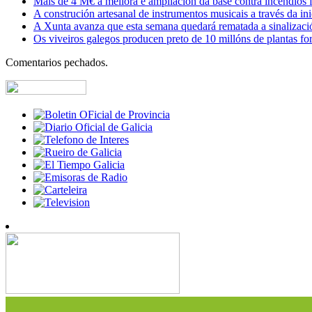
Máis de 4 M€ á mellora e ampliación da base contra incendios f
A construción artesanal de instrumentos musicais a través da in
A Xunta avanza que esta semana quedará rematada a sinalizaci
Os viveiros galegos producen preto de 10 millóns de plantas fore
Comentarios pechados.