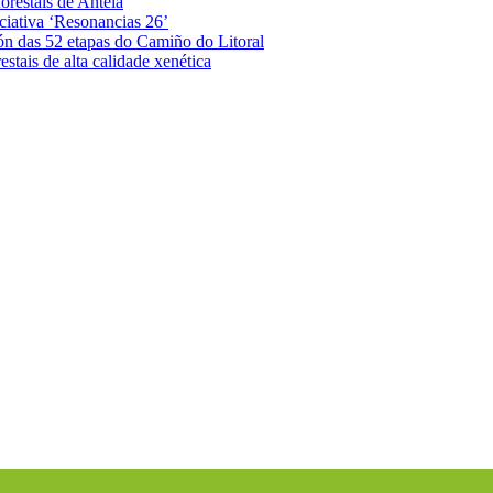
orestais de Antela
iciativa ‘Resonancias 26’
ón das 52 etapas do Camiño do Litoral
stais de alta calidade xenética