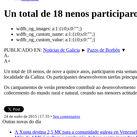
Un total de 18 nenos participa
wdfb_og_images:
a:1:{i:0;s:0:"";}
wdfb_og_custom_name:
a:1:{i:0;s:0:"";}
wdfb_og_custom_value:
a:1:{i:0;s:0:"";}
PUBLICADO EN:
Noticias de Galicia
►
Pazos de Borbén
▼
A-
A+
Un total de 18 nenos, de nove a quince anos, participaron esta se
localidade da Cañiza. Os participantes desenvolveron tarefas principa
Os campamentos de verán pretenden contribuír ao desenvolvemento i
coñecemento do mundo rural e natural, creando nas menores actitude
24 de xuño de 2015 | 17:35 •
Sen comentarios
Outras novas do día
A Xunta destina 2,5 M€ para a comunidade galega en Venezuela,