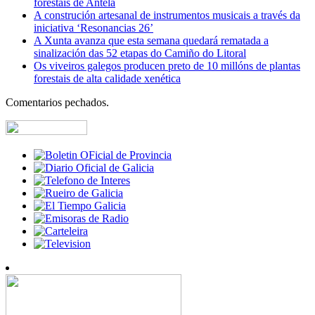
forestais de Antela
A construción artesanal de instrumentos musicais a través da
iniciativa ‘Resonancias 26’
A Xunta avanza que esta semana quedará rematada a
sinalización das 52 etapas do Camiño do Litoral
Os viveiros galegos producen preto de 10 millóns de plantas
forestais de alta calidade xenética
Comentarios pechados.