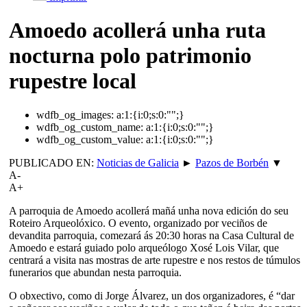
Amoedo acollerá unha ruta
nocturna polo patrimonio
rupestre local
wdfb_og_images:
a:1:{i:0;s:0:"";}
wdfb_og_custom_name:
a:1:{i:0;s:0:"";}
wdfb_og_custom_value:
a:1:{i:0;s:0:"";}
PUBLICADO EN:
Noticias de Galicia
►
Pazos de Borbén
▼
A-
A+
A parroquia de Amoedo acollerá mañá unha nova edición do seu
Roteiro Arqueolóxico. O evento, organizado por veciños de
devandita parroquia, comezará ás 20:30 horas na Casa Cultural de
Amoedo e estará guiado polo arqueólogo Xosé Lois Vilar, que
centrará a visita nas mostras de arte rupestre e nos restos de túmulos
funerarios que abundan nesta parroquia.
O obxectivo, como di Jorge Álvarez, un dos organizadores, é “dar