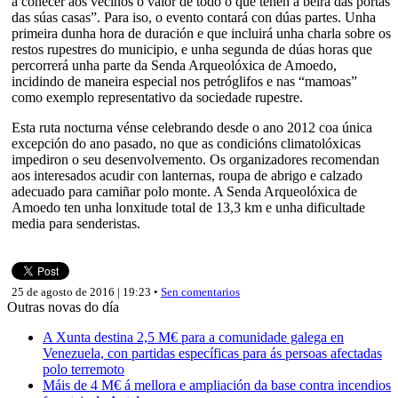
a coñecer aos veciños o valor de todo o que teñen á beira das portas
das súas casas”. Para iso, o evento contará con dúas partes. Unha
primeira dunha hora de duración e que incluirá unha charla sobre os
restos rupestres do municipio, e unha segunda de dúas horas que
percorrerá unha parte da Senda Arqueolóxica de Amoedo,
incidindo de maneira especial nos petróglifos e nas “mamoas”
como exemplo representativo da sociedade rupestre.
Esta ruta nocturna vénse celebrando desde o ano 2012 coa única
excepción do ano pasado, no que as condicións climatolóxicas
impediron o seu desenvolvemento. Os organizadores recomendan
aos interesados acudir con lanternas, roupa de abrigo e calzado
adecuado para camiñar polo monte. A Senda Arqueolóxica de
Amoedo ten unha lonxitude total de 13,3 km e unha dificultade
media para senderistas.
25 de agosto de 2016 | 19:23 •
Sen comentarios
Outras novas do día
A Xunta destina 2,5 M€ para a comunidade galega en
Venezuela, con partidas específicas para ás persoas afectadas
polo terremoto
Máis de 4 M€ á mellora e ampliación da base contra incendios