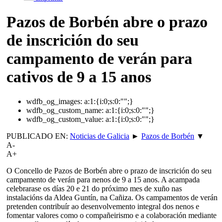
Pazos de Borbén abre o prazo
de inscrición do seu
campamento de verán para
cativos de 9 a 15 anos
wdfb_og_images:
a:1:{i:0;s:0:"";}
wdfb_og_custom_name:
a:1:{i:0;s:0:"";}
wdfb_og_custom_value:
a:1:{i:0;s:0:"";}
PUBLICADO EN:
Noticias de Galicia
►
Pazos de Borbén
▼
A-
A+
O Concello de Pazos de Borbén abre o prazo de inscrición do seu
campamento de verán para nenos de 9 a 15 anos. A acampada
celebrarase os días 20 e 21 do próximo mes de xuño nas
instalacións da Aldea Guntín, na Cañiza. Os campamentos de verán
pretenden contribuír ao desenvolvemento integral dos nenos e
fomentar valores como o compañeirismo e a colaboración mediante