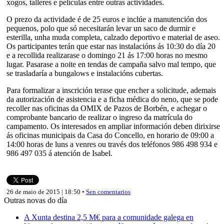
xogos, talleres e películas entre outras actividades.
O prezo da actividade é de 25 euros e inclúe a manutención dos
pequenos, polo que só necesitarán levar un saco de durmir e
esterilla, unha muda completa, calzado deportivo e material de aseo.
Os participantes terán que estar nas instalacións ás 10:30 do día 20
e a recollida realizarase o domingo 21 ás 17:00 horas no mesmo
lugar. Pasarase a noite en tendas de campaña salvo mal tempo, que
se trasladaría a bungalows e instalacións cubertas.
Para formalizar a inscrición terase que encher a solicitude, ademais
da autorización de asistencia e a ficha médica do neno, que se pode
recoller nas oficinas da OMIX de Pazos de Borbén, e achegar o
comprobante bancario de realizar o ingreso da matrícula do
campamento. Os interesados en ampliar información deben dirixirse
ás oficinas municipais da Casa do Concello, en horario de 09:00 a
14:00 horas de luns a venres ou través dos teléfonos 986 498 934 e
986 497 035 á atención de Isabel.
26 de maio de 2015 | 18:50 •
Sen comentarios
Outras novas do día
A Xunta destina 2,5 M€ para a comunidade galega en