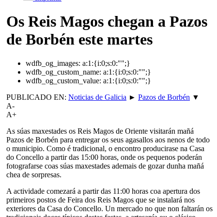
Os Reis Magos chegan a Pazos
de Borbén este martes
wdfb_og_images:
a:1:{i:0;s:0:"";}
wdfb_og_custom_name:
a:1:{i:0;s:0:"";}
wdfb_og_custom_value:
a:1:{i:0;s:0:"";}
PUBLICADO EN:
Noticias de Galicia
►
Pazos de Borbén
▼
A-
A+
As súas maxestades os Reis Magos de Oriente visitarán mañá
Pazos de Borbén para entregar os seus agasallos aos nenos de todo
o municipio. Como é tradicional, o encontro producirase na Casa
do Concello a partir das 15:00 horas, onde os pequenos poderán
fotografarse coas súas maxestades ademais de gozar dunha mañá
chea de sorpresas.
A actividade comezará a partir das 11:00 horas coa apertura dos
primeiros postos de Feira dos Reis Magos que se instalará nos
exteriores da Casa do Concello. Un mercado no que non faltarán os