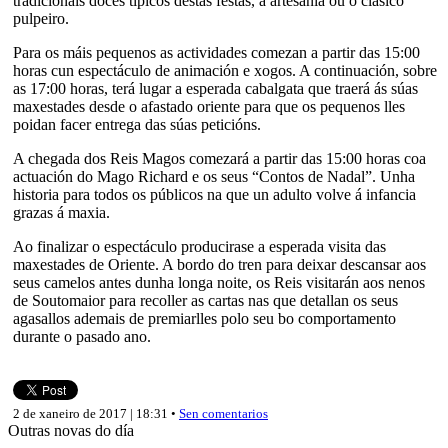
tradicionais doces típicos destas festas, a artesanía ou o clásico
pulpeiro.
Para os máis pequenos as actividades comezan a partir das 15:00
horas cun espectáculo de animación e xogos. A continuación, sobre
as 17:00 horas, terá lugar a esperada cabalgata que traerá ás súas
maxestades desde o afastado oriente para que os pequenos lles
poidan facer entrega das súas peticións.
A chegada dos Reis Magos comezará a partir das 15:00 horas coa
actuación do Mago Richard e os seus “Contos de Nadal”. Unha
historia para todos os públicos na que un adulto volve á infancia
grazas á maxia.
Ao finalizar o espectáculo producirase a esperada visita das
maxestades de Oriente. A bordo do tren para deixar descansar aos
seus camelos antes dunha longa noite, os Reis visitarán aos nenos
de Soutomaior para recoller as cartas nas que detallan os seus
agasallos ademais de premiarlles polo seu bo comportamento
durante o pasado ano.
2 de xaneiro de 2017 | 18:31 •
Sen comentarios
Outras novas do día