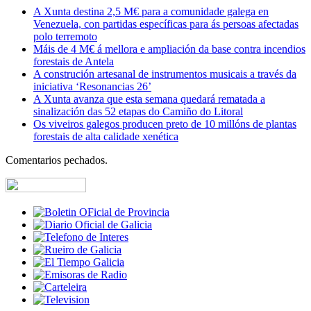
A Xunta destina 2,5 M€ para a comunidade galega en
Venezuela, con partidas específicas para ás persoas afectadas
polo terremoto
Máis de 4 M€ á mellora e ampliación da base contra incendios
forestais de Antela
A construción artesanal de instrumentos musicais a través da
iniciativa ‘Resonancias 26’
A Xunta avanza que esta semana quedará rematada a
sinalización das 52 etapas do Camiño do Litoral
Os viveiros galegos producen preto de 10 millóns de plantas
forestais de alta calidade xenética
Comentarios pechados.