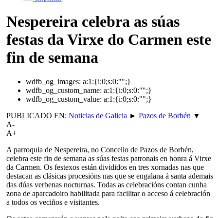
Nespereira celebra as súas
festas da Virxe do Carmen este
fin de semana
wdfb_og_images:
a:1:{i:0;s:0:"";}
wdfb_og_custom_name:
a:1:{i:0;s:0:"";}
wdfb_og_custom_value:
a:1:{i:0;s:0:"";}
PUBLICADO EN:
Noticias de Galicia
►
Pazos de Borbén
▼
A-
A+
A parroquia de Nespereira, no Concello de Pazos de Borbén,
celebra este fin de semana as súas festas patronais en honra á Virxe
da Carmen. Os festexos están divididos en tres xornadas nas que
destacan as clásicas procesións nas que se engalana á santa ademais
das dúas verbenas nocturnas. Todas as celebracións contan cunha
zona de aparcadoiro habilitada para facilitar o acceso á celebración
a todos os veciños e visitantes.