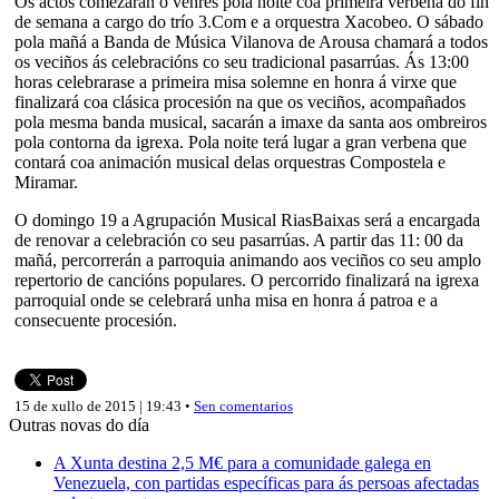
Os actos comezarán o venres pola noite coa primeira verbena do fin
de semana a cargo do trío 3.Com e a orquestra Xacobeo. O sábado
pola mañá a Banda de Música Vilanova de Arousa chamará a todos
os veciños ás celebracións co seu tradicional pasarrúas. Ás 13:00
horas celebrarase a primeira misa solemne en honra á virxe que
finalizará coa clásica procesión na que os veciños, acompañados
pola mesma banda musical, sacarán a imaxe da santa aos ombreiros
pola contorna da igrexa. Pola noite terá lugar a gran verbena que
contará coa animación musical delas orquestras Compostela e
Miramar.
O domingo 19 a Agrupación Musical RiasBaixas será a encargada
de renovar a celebración co seu pasarrúas. A partir das 11: 00 da
mañá, percorrerán a parroquia animando aos veciños co seu amplo
repertorio de cancións populares. O percorrido finalizará na igrexa
parroquial onde se celebrará unha misa en honra á patroa e a
consecuente procesión.
15 de xullo de 2015 | 19:43 •
Sen comentarios
Outras novas do día
A Xunta destina 2,5 M€ para a comunidade galega en
Venezuela, con partidas específicas para ás persoas afectadas