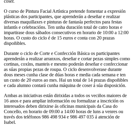
coser.
O curso de Pintura Facial Artística pretende fomentar a expresión
plásticas dos participantes, que aprenderán a deseñar e realizar
diversas maquillaxes e pinturas de fantasía perfectos para festas
infantís e celebracións. Ten unha duración total de catro horas e
impartirase dous sábados consecutivos en horario de 10:00 a 12:00
horas. O custo do ciclo é de 15 euros e conta con 20 prazas
dispoñibles.
Durante o ciclo de Corte e Confección Básica os participantes
aprenderán a realizar arranxos, deseñar e cortar pezas simples como
cortinas, coxíns, manteis e mesmo poderán deseñar e confeccionar
as súas propias pezas de roupa. O ciclo desenvolverase durante
dous meses cunha clase de dúas horas e media cada semana e ten
un custo de 20 euros ao mes. Hai un total de 14 prazas dispoñibles
e cada alumno contará cunha máquina de coser á súa disposición.
Ambas as iniciativas están dirixidas a todos os veciños maiores de
16 anos e para ampliar información ou formalizar a inscrición os
interesados deben dirixirse ás oficinas municipais da Casa do
Concello, en horario de 09:00 a 14:00 horas de luns a venres ou
través dos teléfonos 986 498 934 e 986 497 035 á atención de
Isabel.