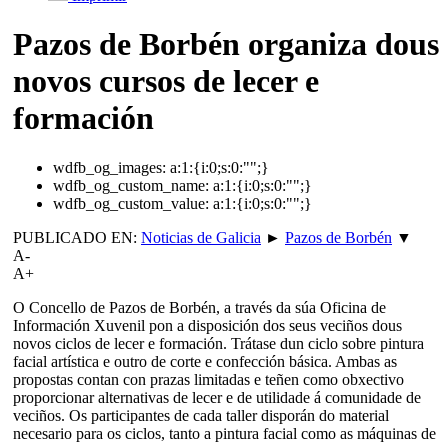
Pazos de Borbén organiza dous
novos cursos de lecer e
formación
wdfb_og_images:
a:1:{i:0;s:0:"";}
wdfb_og_custom_name:
a:1:{i:0;s:0:"";}
wdfb_og_custom_value:
a:1:{i:0;s:0:"";}
PUBLICADO EN:
Noticias de Galicia
►
Pazos de Borbén
▼
A-
A+
O Concello de Pazos de Borbén, a través da súa Oficina de
Información Xuvenil pon a disposición dos seus veciños dous
novos ciclos de lecer e formación. Trátase dun ciclo sobre pintura
facial artística e outro de corte e confección básica. Ambas as
propostas contan con prazas limitadas e teñen como obxectivo
proporcionar alternativas de lecer e de utilidade á comunidade de
veciños. Os participantes de cada taller disporán do material
necesario para os ciclos, tanto a pintura facial como as máquinas de