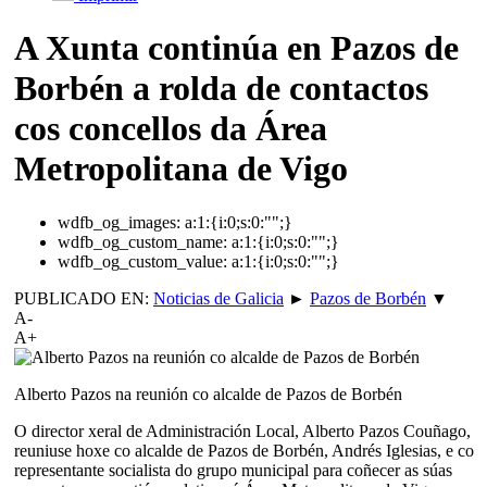
A Xunta continúa en Pazos de
Borbén a rolda de contactos
cos concellos da Área
Metropolitana de Vigo
wdfb_og_images:
a:1:{i:0;s:0:"";}
wdfb_og_custom_name:
a:1:{i:0;s:0:"";}
wdfb_og_custom_value:
a:1:{i:0;s:0:"";}
PUBLICADO EN:
Noticias de Galicia
►
Pazos de Borbén
▼
A-
A+
Alberto Pazos na reunión co alcalde de Pazos de Borbén
O director xeral de Administración Local, Alberto Pazos Couñago,
reuniuse hoxe co alcalde de Pazos de Borbén, Andrés Iglesias, e co
representante socialista do grupo municipal para coñecer as súas