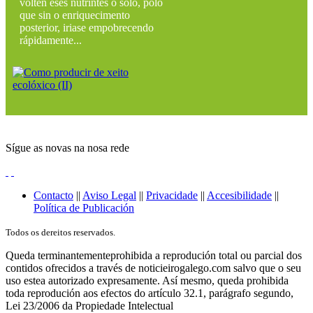
volten eses nutrintes ó solo, polo
que sin o enriquecimento
posterior, iriase empobrecendo
rápidamente...
Sígue as novas na nosa rede
Contacto
||
Aviso Legal
||
Privacidade
||
Accesibilidade
||
Política de Publicación
Todos os dereitos reservados.
Queda terminantementeprohibida a reprodución total ou parcial dos
contidos ofrecidos a través de noticieirogalego.com salvo que o seu
uso estea autorizado expresamente. Así mesmo, queda prohibida
toda reprodución aos efectos do artículo 32.1, parágrafo segundo,
Lei 23/2006 da Propiedade Intelectual