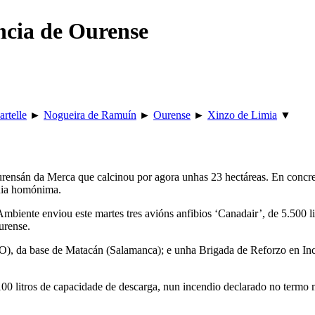
incia de Ourense
artelle
►
Nogueira de Ramuín
►
Ourense
►
Xinzo de Limia
▼
rensán da Merca que calcinou por agora unhas 23 hectáreas. En concre
quia homónima.
mbiente enviou este martes tres avións anfibios ‘Canadair’, de 5.500 l
urense.
, da base de Matacán (Salamanca); e unha Brigada de Reforzo en Incen
00 litros de capacidade de descarga, nun incendio declarado no termo m