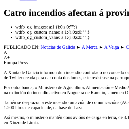
Catro incendios afectan á prov
wdfb_og_images:
a:1:{i:0;s:0:"";}
wdfb_og_custom_name:
a:1:{i:0;s:0:"";}
wdfb_og_custom_value:
a:1:{i:0;s:0:"";}
PUBLICADO EN:
Noticias de Galicia
►
A Merca
►
A Veiga
►
C
A-
A+
Europa Press
A Xunta de Galicia informou dun incendio controlado no concello ou
de Twitter creada para dar conta dos lumes, este rexístrase na parro
Por outra banda, o Ministerio de Agricultura, Alimentación e Medio A
na extinción do incendio activo en Nogueira de Ramuín, tamén en O
Tamén se desprazou a este incendio un avión de comunicacións (ACO)
1.200 litros de capacidade, da base de Laza.
Así mesmo, o ministerio mantén dous avións de carga en terra, de 3.1
en Xinzo de Limia.