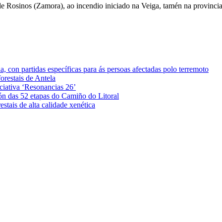
 de Rosinos (Zamora), ao incendio iniciado na Veiga, tamén na provinci
 con partidas específicas para ás persoas afectadas polo terremoto
orestais de Antela
iciativa ‘Resonancias 26’
ón das 52 etapas do Camiño do Litoral
stais de alta calidade xenética