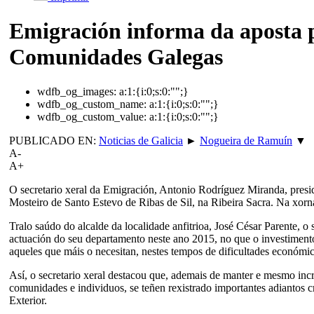
Emigración informa da aposta p
Comunidades Galegas
wdfb_og_images:
a:1:{i:0;s:0:"";}
wdfb_og_custom_name:
a:1:{i:0;s:0:"";}
wdfb_og_custom_value:
a:1:{i:0;s:0:"";}
PUBLICADO EN:
Noticias de Galicia
►
Nogueira de Ramuín
▼
A-
A+
O secretario xeral da Emigración, Antonio Rodríguez Miranda, pres
Mosteiro de Santo Estevo de Ribas de Sil, na Ribeira Sacra. Na xor
Tralo saúdo do alcalde da localidade anfitrioa, José César Parente,
actuación do seu departamento neste ano 2015, no que o investimento
aqueles que máis o necesitan, nestes tempos de dificultades económic
Así, o secretario xeral destacou que, ademais de manter e mesmo incr
comunidades e individuos, se teñen rexistrado importantes adiantos 
Exterior.