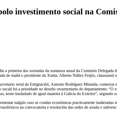
olo investimento social na Comi
idiu a primeira das xornadas da xuntanza anual da Comisión Delegada 
nada de mañá o presidente da Xunta, Alberto Núñez Feijóo, clausurará
 o secretario xeral da Emigración, Antonio Rodríguez Miranda, comezou 
 social foi a prioridade no deseño orzamentario do departamento: “O es
as, tense trasladado de igual maneira á Galicia do Exterior”, segundo s
ementar nalgún caso as contías económicas practicamente inalteradas res
cronolóxicos na convocatoria e resolución das ordes de axuda e subven