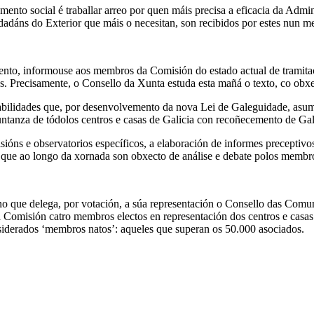
to social é traballar arreo por quen máis precisa a eficacia da Admini
idadáns do Exterior que máis o necesitan, son recibidos por estes nun 
ento, informouse aos membros da Comisión do estado actual de tramita
Precisamente, o Consello da Xunta estuda esta mañá o texto, co obxe
bilidades que, por desenvolvemento da nova Lei de Galeguidade, asume
tanza de tódolos centros e casas de Galicia con recoñecemento de Gal
sións e observatorios específicos, a elaboración de informes preceptiv
que ao longo da xornada son obxecto de análise e debate polos membr
 que delega, por votación, a súa representación o Consello das Comun
Comisión catro membros electos en representación dos centros e casas 
nsiderados ‘membros natos’: aqueles que superan os 50.000 asociados.