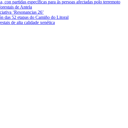
 con partidas específicas para ás persoas afectadas polo terremoto
orestais de Antela
iciativa ‘Resonancias 26’
ón das 52 etapas do Camiño do Litoral
stais de alta calidade xenética