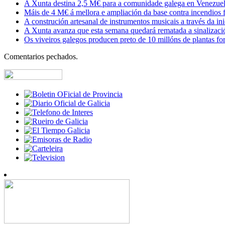
A Xunta destina 2,5 M€ para a comunidade galega en Venezuela,
Máis de 4 M€ á mellora e ampliación da base contra incendios f
A construción artesanal de instrumentos musicais a través da in
A Xunta avanza que esta semana quedará rematada a sinalizaci
Os viveiros galegos producen preto de 10 millóns de plantas fore
Comentarios pechados.