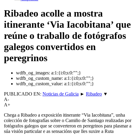
Ribadeo acolle a mostra
itinerante ‘Via Iacobitana’ que
reúne o traballo de fotógrafos
galegos convertidos en
peregrinos
wdfb_og_images:
a:1:{i:0;s:0:"";}
wdfb_og_custom_name:
a:1:{i:0;s:0:"";}
wdfb_og_custom_value:
a:1:{i:0;s:0:"";}
PUBLICADO EN:
Noticias de Galicia
►
Ribadeo
▼
A-
A+
Chega a Ribadeo a exposición itinerante “Via Iacobitana”, unha
colección de fotografías sobre o Camiño de Santiago realizadas por
fotógrafos galegos que se converteron en peregrinos para plasmar a
súa visión particular e as sensacións que lles suxire a Ruta