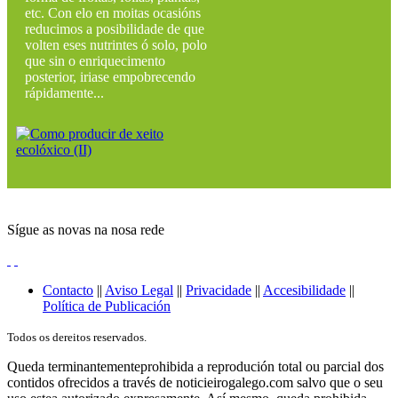
etc. Con elo en moitas ocasións
reducimos a posibilidade de que
volten eses nutrintes ó solo, polo
que sin o enriquecimento
posterior, iriase empobrecendo
rápidamente...
Sígue as novas na nosa rede
Contacto
||
Aviso Legal
||
Privacidade
||
Accesibilidade
||
Política de Publicación
Todos os dereitos reservados.
Queda terminantementeprohibida a reprodución total ou parcial dos
contidos ofrecidos a través de noticieirogalego.com salvo que o seu