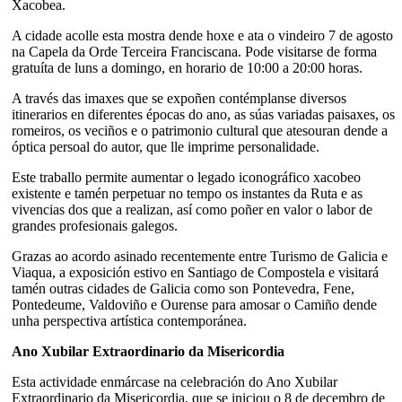
Xacobea.
A cidade acolle esta mostra dende hoxe e ata o vindeiro 7 de agosto
na Capela da Orde Terceira Franciscana. Pode visitarse de forma
gratuíta de luns a domingo, en horario de 10:00 a 20:00 horas.
A través das imaxes que se expoñen contémplanse diversos
itinerarios en diferentes épocas do ano, as súas variadas paisaxes, os
romeiros, os veciños e o patrimonio cultural que atesouran dende a
óptica persoal do autor, que lle imprime personalidade.
Este traballo permite aumentar o legado iconográfico xacobeo
existente e tamén perpetuar no tempo os instantes da Ruta e as
vivencias dos que a realizan, así como poñer en valor o labor de
grandes profesionais galegos.
Grazas ao acordo asinado recentemente entre Turismo de Galicia e
Viaqua, a exposición estivo en Santiago de Compostela e visitará
tamén outras cidades de Galicia como son Pontevedra, Fene,
Pontedeume, Valdoviño e Ourense para amosar o Camiño dende
unha perspectiva artística contemporánea.
Ano Xubilar Extraordinario da Misericordia
Esta actividade enmárcase na celebración do Ano Xubilar
Extraordinario da Misericordia, que se iniciou o 8 de decembro de