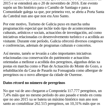
2015 e se estenderá ata o 20 de novembro de 2016. Este evento
supón un fito histórico para o Camiño de Santiago e para a
Comunidade galega xa que, por primeira vez, se abriu a Porta Santa
da Catedral nun ano que non era Ano Santo.
Por este motivo, Turismo de Galicia puxo en marcha unha
programación especial que inclúe todo tipo de acontecementos
culturais, artísticos e sociais, actuacións de investigación, así como
iniciativas relacionadas co desenvolvemento turístico e a acollida ao
visitante. Durante este período, Galicia ofrecerá diversos congresos
e conferencias, ademais de programas culturais e concertos.
Así mesmo, tamén se levarán a cabo importantes iniciativas
relacionadas coa conservación do patrimonio e actuacións
orientadas a mellorar a acollida dos peregrinos, algunhas delas xa
postas en marcha como o Plan de Actuación do Monte do Gozo, a
rehabilitación da Casa de Pasarín na Fonsagrada como albergue de
peregrinos ou o novo albergue da cidade de Ourense.
Datos récord no número de peregrinos
No que vai de ano chegaron a Compostela 117.777 peregrinos, un
7,4% máis que no mesmo período do ano pasado e tendo en conta
que no ano 2015 xa se batera un máximo histórico nun ano non
santo ao contabilizar 262.515 peregrinos, un 10,31% máis que os