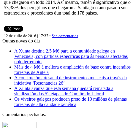
que chegaron en todo 2014. Así mesmo, tamén é significativo que o
53,38% dos peregrinos que chegaron a Santiago o ano pasado son
estranxeiros e procedentes dun total de 178 países.
12 de xullo de 2016 | 17:37 •
Sen comentarios
Outras novas do día
A Xunta destina 2,5 M€ para a comunidade galega en
Venezuela, con partidas específicas para ás persoas afectadas
polo terremoto
Máis de 4 M€ á mellora e ampliación da base contra incendios
forestais de Antela
A construción artesanal de instrumentos musicais a través da
iniciativa ‘Resonancias 26’
A Xunta avanza que esta semana quedará rematada a
sinalización das 52 etapas do Camiño do Litoral
Os viveiros galegos producen preto de 10 millóns de plantas
forestais de alta calidade xenética
Comentarios pechados.