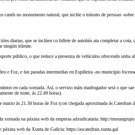
 cantís no monumento natural, que inclúe o tránsito de persoas -sobre t
óns diarias, que se inclúen co billete de autobús ata completar a cota, 
r ningún trámite.
nsporte público, o que reduce a presenza de vehículos ofrecendo unha al
adeo e Foz, e fan paradas intermedias en Espiñeira -no municipio focen
istintos en cada xornada. Así, o servizo máis madrugador será o que sa
namente de noite, ás 22.49 horas).
8 de marzo ás 21.30 horas de Foz (con chegada aproximada ás Catedrais 
ada xornada na páxina web da empresa adxudicataria: http://morangrupo
e páxina web da Xunta de Galicia: https://ascatedrais.xunta.gal