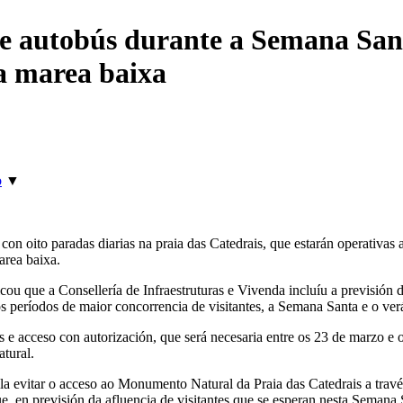
e autobús durante a Semana Sant
a marea baixa
o
▼
n oito paradas diarias na praia das Catedrais, que estarán operativas 
area baixa.
cou que a Consellería de Infraestruturas e Vivenda incluíu a previsión 
os períodos de maior concorrencia de visitantes, a Semana Santa e o ver
 e acceso con autorización, que será necesaria entre os 23 de marzo e o 
tural.
 evitar o acceso ao Monumento Natural da Praia das Catedrais a través d
 en previsión da afluencia de visitantes que se esperan nesta Semana S