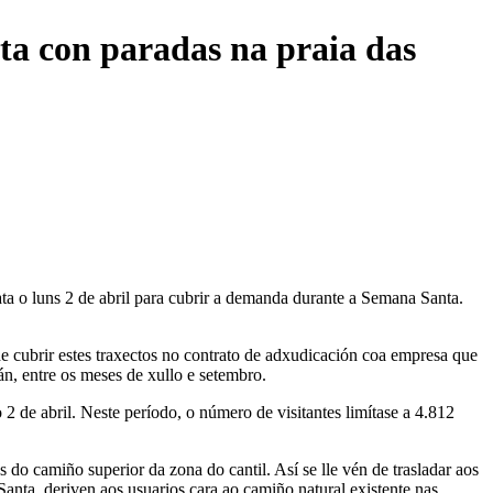
a con paradas na praia das
ata o luns 2 de abril para cubrir a demanda durante a Semana Santa.
de cubrir estes traxectos no contrato de adxudicación coa empresa que
án, entre os meses de xullo e setembro.
2 de abril. Neste período, o número de visitantes limítase a 4.812
o camiño superior da zona do cantil. Así se lle vén de trasladar aos
anta, deriven aos usuarios cara ao camiño natural existente nas