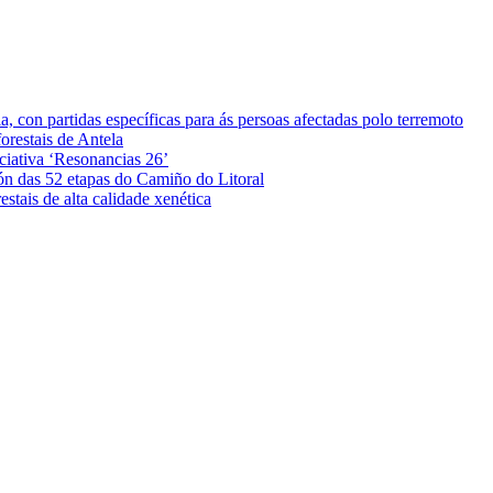
 con partidas específicas para ás persoas afectadas polo terremoto
orestais de Antela
iciativa ‘Resonancias 26’
ón das 52 etapas do Camiño do Litoral
stais de alta calidade xenética