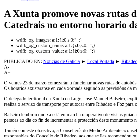
A Xunta promove novas rutas d
Catedrais no entorno horario d
wdfb_og_images:
a:1:{i:0;s:0:"";}
wdfb_og_custom_name:
a:1:{i:0;s:0:"";}
wdfb_og_custom_value:
a:1:{i:0;s:0:"";}
PUBLICADO EN:
Noticias de Galicia
►
Local Portada
►
Ribade
A-
A+
O venres 23 de marzo comezarán a funcionar novas rutas de autobús co
Os horarios axustaranse en cada xornada segundo as previsións da m
O delegado territorial da Xunta en Lugo, José Manuel Balseiro, expli
realiza o servizo de transporte por autocar entre Ribadeo e Foz para 
Balseiro lembrou que xa está en marcha o operativo de visitas guiadas
persoas ao día co fin de incrementar a protección deste monumento na
Tamén con este obxectivo, a Consellería do Medio Ambiente aconsella
responsables do Concello de Ribadeo, aos que se lles recomendou que,