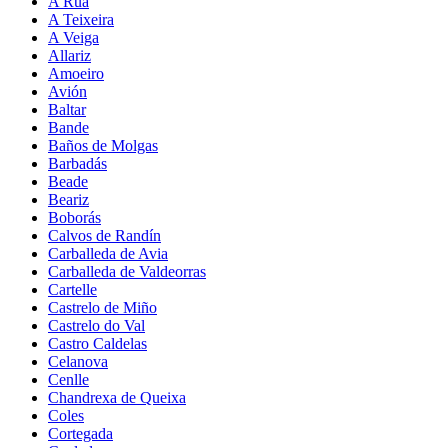
A Rúa
A Teixeira
A Veiga
Allariz
Amoeiro
Avión
Baltar
Bande
Baños de Molgas
Barbadás
Beade
Beariz
Boborás
Calvos de Randín
Carballeda de Avia
Carballeda de Valdeorras
Cartelle
Castrelo de Miño
Castrelo do Val
Castro Caldelas
Celanova
Cenlle
Chandrexa de Queixa
Coles
Cortegada