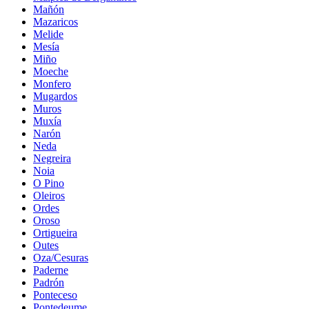
Mañón
Mazaricos
Melide
Mesía
Miño
Moeche
Monfero
Mugardos
Muros
Muxía
Narón
Neda
Negreira
Noia
O Pino
Oleiros
Ordes
Oroso
Ortigueira
Outes
Oza/Cesuras
Paderne
Padrón
Ponteceso
Pontedeume