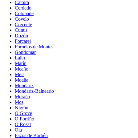
Catoira
Cerdedo
Cotobade
Covelo
Crecente
Cuntis
Dozón
Forcarei
Fornelos de Montes
Gondomar
Lalín
Marín
Meaño
Meis
Moaña
Mondariz
Mondariz-Balneario
Moraña
Mos
Nigrán
O Grove
O Porriño
O Rosal
Oia
Pazos de Borbén