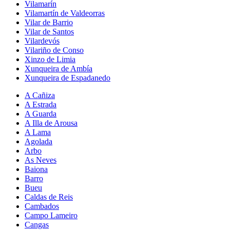
Vilamarín
Vilamartín de Valdeorras
Vilar de Barrio
Vilar de Santos
Vilardevós
Vilariño de Conso
Xinzo de Limia
Xunqueira de Ambía
Xunqueira de Espadanedo
A Cañiza
A Estrada
A Guarda
A Illa de Arousa
A Lama
Agolada
Arbo
As Neves
Baiona
Barro
Bueu
Caldas de Reis
Cambados
Campo Lameiro
Cangas