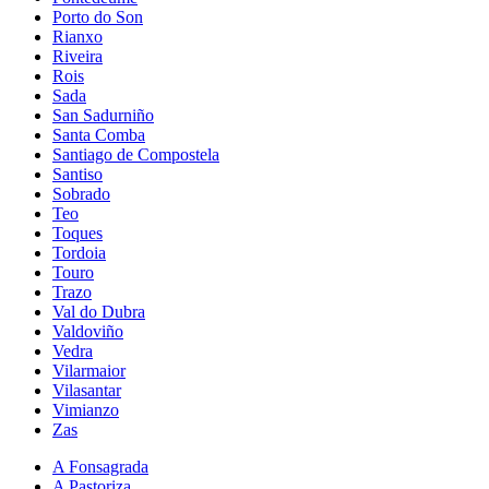
Porto do Son
Rianxo
Riveira
Rois
Sada
San Sadurniño
Santa Comba
Santiago de Compostela
Santiso
Sobrado
Teo
Toques
Tordoia
Touro
Trazo
Val do Dubra
Valdoviño
Vedra
Vilarmaior
Vilasantar
Vimianzo
Zas
A Fonsagrada
A Pastoriza