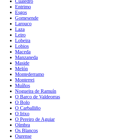
Cualedro
Entrimo
Esgos
Gomesende
Larouco
Laza
Leiro
Lobeira
Lobios
Maceda
Manzaneda
Maside
Melón
Montederramo
Monterrei
Muíños
Nogueira de Ramuín
O Barco de Valdeorras
O Bolo
O Carballiño
O Irixo
O Pereiro de Aguiar
Oímbra
Os Blancos
Ourense