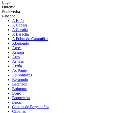
Lugo
Ourense
Pontevedra
Ribadeo
A Baña
A Capela
A Coruña
A Laracha
A Pobra do Caramiñal
Abegondo
Ames
Aranga
Ares
Arteixo
Arzúa
As Pontes
As Somozas
Bergondo
Betanzos
Boimorto
Boiro
Boqueixón
Brión
Cabana de Bergantiños
Cabanas