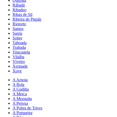
Quiroga
Rábade
Ribadeo
Ribas de Sil
Ribeira de Piquín
Riotorto
Samos
Sarria
Sober
Taboada
Trabada
Triacastela
Vilalba
Viveiro
Xermade
Xove
A Arnoia
A Bola
A Gudiña
A Merca
A Mezquita
A Peroxa
A Pobra de Trives
A Porqueira