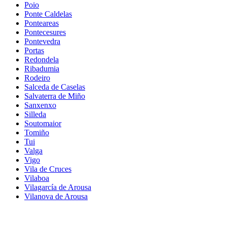
Poio
Ponte Caldelas
Ponteareas
Pontecesures
Pontevedra
Portas
Redondela
Ribadumia
Rodeiro
Salceda de Caselas
Salvaterra de Miño
Sanxenxo
Silleda
Soutomaior
Tomiño
Tui
Valga
Vigo
Vila de Cruces
Vilaboa
Vilagarcía de Arousa
Vilanova de Arousa