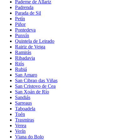
Paderne de Allariz
Padrenda
Parada de Sil
Petín
Piñor
Pontedeva
Punxín
Quintela de Leirado
Rairiz de Veiga
Ramirás
Ribadavia
Riós
Rubiá
San Amaro
San Cibrao das Viñas
San Cristovo de Cea
San Xoán de Río
Sandiás
Sarreaus
Taboadela
Toén
Trasmiras
Verea
Verín
Viana do Bolo