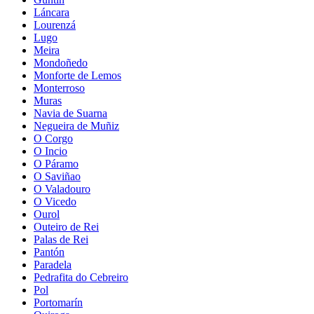
Láncara
Lourenzá
Lugo
Meira
Mondoñedo
Monforte de Lemos
Monterroso
Muras
Navia de Suarna
Negueira de Muñiz
O Corgo
O Incio
O Páramo
O Saviñao
O Valadouro
O Vicedo
Ourol
Outeiro de Rei
Palas de Rei
Pantón
Paradela
Pedrafita do Cebreiro
Pol
Portomarín