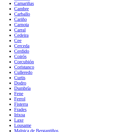
Camariñas
Cambre
Carballo
Cariño
Carnota
Carral
Cedeira
Cee
Cerceda
Cerdido
Coirós
Corcubión
Coristanco
Culleredo
Curtis
Dodro
Dumbría
Fene
Ferrol
Fisterra
Frades
Irixoa
Laxe
Lousame
Malpica de Bergantiños