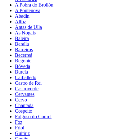
A Pobra do Brollón
A Pontenova
Abadín
Alfoz
Antas de Ulla
As Nogais
Baleira
Baralla
Barreiros
Becerreá
Begonte
Bóveda
Burela
Carballedo
Castro de Rei
Castroverde
Cervantes
Cervo
Chantada
Cospeito
Folgoso do Courel
Foz
Friol
Guitiriz
Guntín