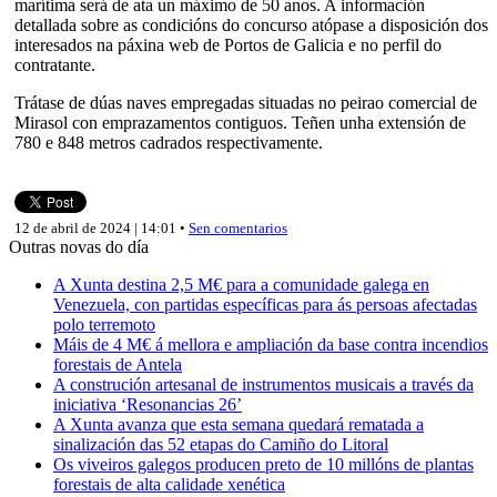
marítima será de ata un máximo de 50 anos. A información
detallada sobre as condicións do concurso atópase a disposición dos
interesados na páxina web de Portos de Galicia e no perfil do
contratante.
Trátase de dúas naves empregadas situadas no peirao comercial de
Mirasol con emprazamentos contiguos. Teñen unha extensión de
780 e 848 metros cadrados respectivamente.
12 de abril de 2024 | 14:01 •
Sen comentarios
Outras novas do día
A Xunta destina 2,5 M€ para a comunidade galega en
Venezuela, con partidas específicas para ás persoas afectadas
polo terremoto
Máis de 4 M€ á mellora e ampliación da base contra incendios
forestais de Antela
A construción artesanal de instrumentos musicais a través da
iniciativa ‘Resonancias 26’
A Xunta avanza que esta semana quedará rematada a
sinalización das 52 etapas do Camiño do Litoral
Os viveiros galegos producen preto de 10 millóns de plantas
forestais de alta calidade xenética