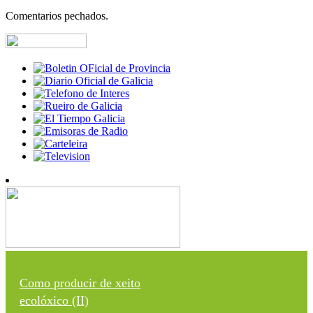
Comentarios pechados.
Como producir de xeito
ecolóxico (II)