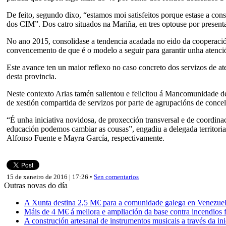
De feito, segundo dixo, “estamos moi satisfeitos porque estase a co
dos CIM”. Dos catro situados na Mariña, en tres optouse por present
No ano 2015, consolidase a tendencia acadada no eido da cooperación
convencemento de que é o modelo a seguir para garantir unha atención
Este avance ten un maior reflexo no caso concreto dos servizos de at
desta provincia.
Neste contexto Arias tamén salientou e felicitou á Mancomunidade de
de xestión compartida de servizos por parte de agrupacións de concel
“É unha iniciativa novidosa, de proxección transversal e de coordin
educación podemos cambiar as cousas”, engadiu a delegada territoria
Alfonso Fuente e Mayra García, respectivamente.
15 de xaneiro de 2016 | 17:26 •
Sen comentarios
Outras novas do día
A Xunta destina 2,5 M€ para a comunidade galega en Venezuela,
Máis de 4 M€ á mellora e ampliación da base contra incendios f
A construción artesanal de instrumentos musicais a través da in