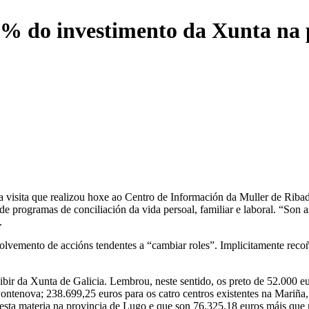
% do investimento da Xunta na 
 visita que realizou hoxe ao Centro de Información da Muller de Ribad
de programas de conciliación da vida persoal, familiar e laboral. “Son 
.
lvemento de accións tendentes a “cambiar roles”. Implicitamente recoñe
ibir da Xunta de Galicia. Lembrou, neste sentido, os preto de 52.000 e
Pontenova; 238.699,25 euros para os catro centros existentes na Mariñ
esta materia na provincia de Lugo e que son 76.325,18 euros máis que n