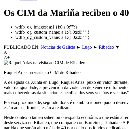
Os CIM da Mariña reciben o 40
wdfb_og_images:
a:1:{i:0;s:0:"";}
wdfb_og_custom_name:
a:1:{i:0;s:0:"";}
wdfb_og_custom_value:
a:1:{i:0;s:0:"";}
PUBLICADO EN:
Noticias de Galicia
►
Lugo
►
Ribadeo
▼
A-
A+
Raquel Arias na visita ao CIM de Ribadeo
A delegada da Xunta en Lugo, Raquel Arias, puxo en valor, durante a
valor da igualdade, a prevención da violencia de xénero e o fomento 
máis coñecedoras da situación específica dos seus veciños e veciñas”
Por esa proximidade, segundo dixo, é o ámbito idóneo para o desenvo
están ao seu fronte”, están a realizar.
Neste contexto tamén salientou o respaldo económico que están a rec
deste servizo en Ribadeo, que comparte con Barreiros, Trabada e A 
partida que supón algo máis do 40 por cento dos fondos dedicados a 