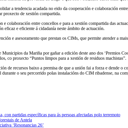
nsolidar a tendencia acadada no eido da cooperación e colaboración ent
ar proxecto de xestión compartida.
 e colaboración entre concellos e para a xestión compartida das actua
 eficaz e eficiente á cidadanía neste ámbito de actuación.
ención e asesoramento que prestan os CIMs, que permite atender a mais c
 Municipios da Mariña por gañar a edición deste ano dos ‘Premios Coop
los, co proxecto “Puntos limpos para a xestión de residuos machistas”.
ación de recursos baixo a premisa de que a unión fai a forza e dende o
l durante o seu percorrido polas instalacións do CIM ribadense, na co
 con partidas específicas para ás persoas afectadas polo terremoto
orestais de Antela
iciativa ‘Resonancias 26’