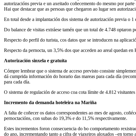
autorizacións previa e un axeitado coñecemento do mesmo por parte d
Hai que destacar que as persoas que chegaron ao lugar sen autorizaci
En total desde a implantación dos sistema de autorización previa o 1
Do balance de visitas extráese tamén que un total de 4.748 optaron por
Respecto do perfil do turista, cos datos que se introducen na aplica
Respecto da pernocta, un 3,5% dos que acceden ao areal quedan en 
Autorización sinxela e gratuíta
Cómpre lembrar que o sistema de acceso previsto consiste simplemente
dá cumprida información do horario das mareas para cada día (recom
para cada día.
O sistema de regulación de acceso coa cota límite de 4.812 visitante
Incremento da demanda hoteleira na Mariña
A falta de coñecer os datos correspondentes ao mes de agosto, coñéc
pernoctacións, con subas do 19,3% e do 11,5% respectivamente.
Estes incrementos foron consecuencia do bo comportamento rexistrad
do ano, incrementando tanto a cifra de viaxeiros aloxados –en torn