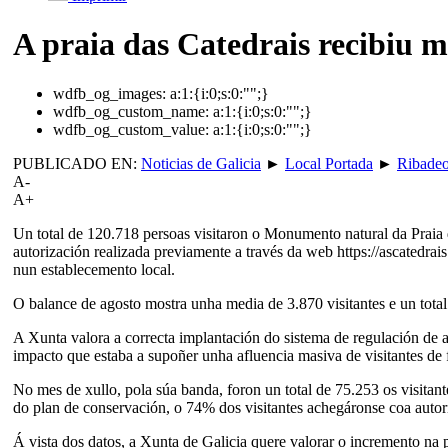
A praia das Catedrais recibiu m
wdfb_og_images:
a:1:{i:0;s:0:"";}
wdfb_og_custom_name:
a:1:{i:0;s:0:"";}
wdfb_og_custom_value:
a:1:{i:0;s:0:"";}
PUBLICADO EN:
Noticias de Galicia
►
Local Portada
►
Ribade
A-
A+
Un total de 120.718 persoas visitaron o Monumento natural da Praia 
autorización realizada previamente a través da web https://ascatedr
nun establecemento local.
O balance de agosto mostra unha media de 3.870 visitantes e un total
A Xunta valora a correcta implantación do sistema de regulación de 
impacto que estaba a supoñer unha afluencia masiva de visitantes d
No mes de xullo, pola súa banda, foron un total de 75.253 os visita
do plan de conservación, o 74% dos visitantes achegáronse coa autor
Á vista dos datos, a Xunta de Galicia quere valorar o incremento na 