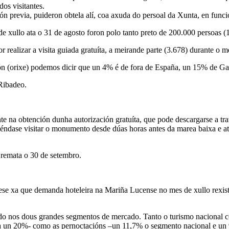
os visitantes.
ón previa, puideron obtela alí, coa axuda do persoal da Xunta, en funci
 de xullo ata o 31 de agosto foron polo tanto preto de 200.000 persoas 
 realizar a visita guiada gratuíta, a meirande parte (3.678) durante o m
ción (orixe) podemos dicir que un 4% é de fora de España, un 15% de Ga
Ribadeo.
 na obtención dunha autorización gratuíta, que pode descargarse a travé
éndase visitar o monumento desde dúas horas antes da marea baixa e at
s remata o 30 de setembro.
ese xa que demanda hoteleira na Mariña Lucense no mes de xullo rexist
o nos dous grandes segmentos de mercado. Tanto o turismo nacional co
o a un 20%- como as pernoctacións –un 11,7% o segmento nacional e un 