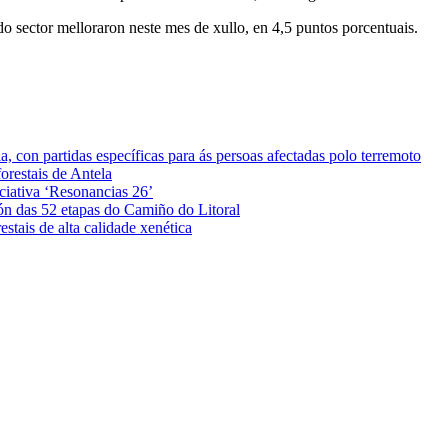
o sector melloraron neste mes de xullo, en 4,5 puntos porcentuais.
 con partidas específicas para ás persoas afectadas polo terremoto
orestais de Antela
iciativa ‘Resonancias 26’
ón das 52 etapas do Camiño do Litoral
stais de alta calidade xenética