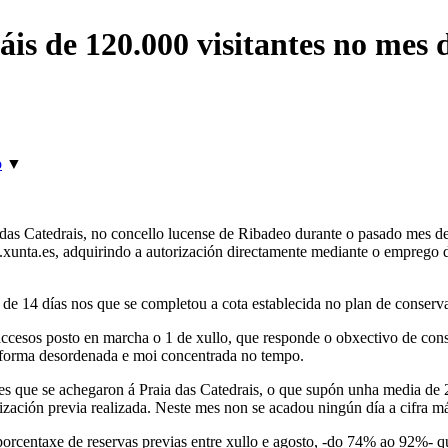
áis de 120.000 visitantes no mes 
o
▼
das Catedrais, no concello lucense de Ribadeo durante o pasado mes de
ais.xunta.es, adquirindo a autorización directamente mediante o empre
 de 14 días nos que se completou a cota establecida no plan de conserva
accesos posto en marcha o 1 de xullo, que responde o obxectivo de con
e forma desordenada e moi concentrada no tempo.
ntes que se achegaron á Praia das Catedrais, o que supón unha media de
ización previa realizada. Neste mes non se acadou ningún día a cifra m
porcentaxe de reservas previas entre xullo e agosto, -do 74% ao 92%- q