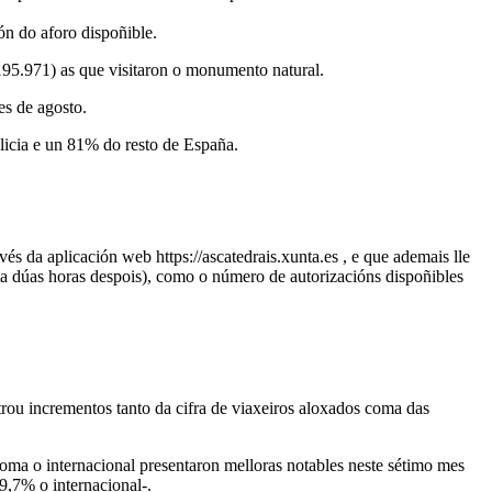
ón do aforo dispoñible.
(195.971) as que visitaron o monumento natural.
es de agosto.
licia e un 81% do resto de España.
s da aplicación web https://ascatedrais.xunta.es , e que ademais lle
a dúas horas despois), como o número de autorizacións dispoñibles
rou incrementos tanto da cifra de viaxeiros aloxados coma das
ma o internacional presentaron melloras notables neste sétimo mes
9,7% o internacional-.