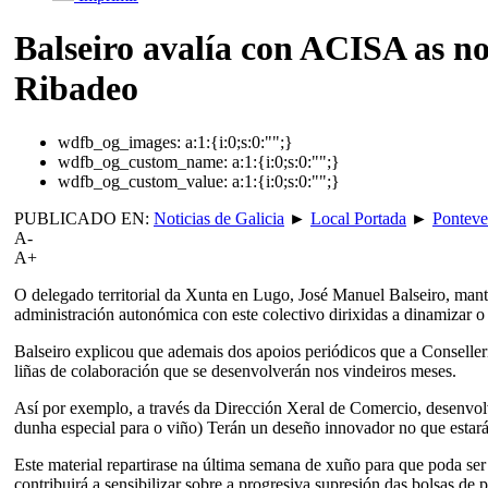
Balseiro avalía con ACISA as n
Ribadeo
wdfb_og_images:
a:1:{i:0;s:0:"";}
wdfb_og_custom_name:
a:1:{i:0;s:0:"";}
wdfb_og_custom_value:
a:1:{i:0;s:0:"";}
PUBLICADO EN:
Noticias de Galicia
►
Local Portada
►
Ponteve
A-
A+
O delegado territorial da Xunta en Lugo, José Manuel Balseiro, man
administración autonómica con este colectivo dirixidas a dinamizar 
Balseiro explicou que ademais dos apoios periódicos que a Conselle
liñas de colaboración que se desenvolverán nos vindeiros meses.
Así por exemplo, a través da Dirección Xeral de Comercio, desenvo
dunha especial para o viño) Terán un deseño innovador no que estar
Este material repartirase na última semana de xuño para que poda ser
contribuirá a sensibilizar sobre a progresiva supresión das bolsas de