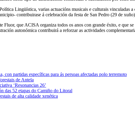
olítica Lingüística, varias actuacións musicais e culturais vinculadas 
unicipio- contribuirase á celebración da festa de San Pedro (29 de xuñ
ite Fluor, que ACISA organiza todos os anos con grande éxito, e que se
stración autonómica contribuirá a reforzar as actividades complementari
 con partidas específicas para ás persoas afectadas polo terremoto
orestais de Antela
iciativa ‘Resonancias 26’
ón das 52 etapas do Camiño do Litoral
stais de alta calidade xenética