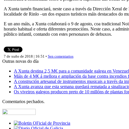
A Xunta tamén financiará, neste caso a través da Dirección Xeral de P
localidade de Rinlo –un dos espazos turísticos máis destacados do m
E un ano máis, a Xunta colaborará o 9 de agosto, coa tradicional No
horario habitual e oferta diferentes promocións. Neste caso, a admini
público infantil, contando con estes personaxes de debuxos.
7 de xuño de 2018 | 16:51 •
Sen comentarios
Outras novas do día
A Xunta destina 2,5 M€ para a comunidade galega en Venezuela,
Máis de 4 M€ á mellora e ampliación da base contra incendios f
A construción artesanal de instrumentos musicais a través da in
A Xunta avanza que esta semana quedará rematada a sinalizaci
Os viveiros galegos producen preto de 10 millóns de plantas fore
Comentarios pechados.