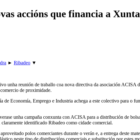
ovas accións que financia a Xunt
dra
►
Ribadeo
▼
tivo unha reunión de traballo coa nova directiva da asociación ACISA 
o comercio de proximidade.
ría de Economía, Emprego e Industria achega a este colectivo para o f
lverase unha campaña conxunta con ACISA para a distribución de bolsa
á claramente identificado Ribadeo como cidade comercial.
 aproveitado polos comerciantes durante o verán e, a entrega deste mat
 plástico neste tipo de distribucións comerciais e substitución por este