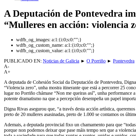
A Deputación de Pontevedra imp
“Mulleres en acción: violencia 
wdfb_og_images:
a:1:{i:0;s:0:"";}
wdfb_og_custom_name:
a:1:{i:0;s:0:"";}
wdfb_og_custom_value:
a:1:{i:0;s:0:"";}
PUBLICADO EN:
Noticias de Galicia
►
O Porriño
►
Pontevedra
A-
A+
A deputada de Cohesión Social da Deputación de Pontevedra, Digna R
“Violencia zero”, unha mostra itinerante que está a percorrer 25 conce
lugar no Porriño chámase “Non me queiras así”, unha performance a ca
potente dramatismo na que a percepción desempeña un papel importa
Digna Rivas asegurou que, “a través desta acción artística, queremos
preto de 20 mulleres asasinadas, preto de 1.000 se contamos os últimos
Ademais, a deputada provincial fixo un chamamento para que “todas a
porque non podemos deixar que pase máis tempo sen que a violencia m
toda a sociedade para que todas xuntas e xuntos, unidas e unidos, co