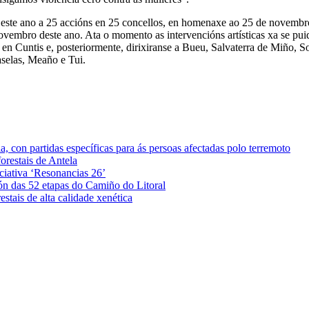
 este ano a 25 accións en 25 concellos, en homenaxe ao 25 de novembr
ovembro deste ano. Ata o momento as intervencións artísticas xa se p
en Cuntis e, posteriormente, dirixiranse a Bueu, Salvaterra de Miño, 
aselas, Meaño e Tui.
 con partidas específicas para ás persoas afectadas polo terremoto
orestais de Antela
iciativa ‘Resonancias 26’
ón das 52 etapas do Camiño do Litoral
stais de alta calidade xenética