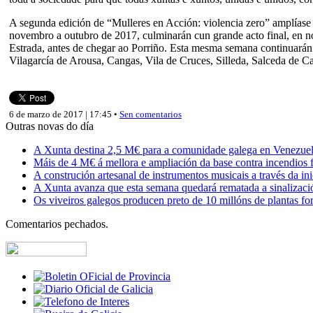
A segunda edición de “Mulleres en Acción: violencia zero” amplíase
novembro a outubro de 2017, culminarán cun grande acto final, en n
Estrada, antes de chegar ao Porriño. Esta mesma semana continuarán 
Vilagarcía de Arousa, Cangas, Vila de Cruces, Silleda, Salceda de C
6 de marzo de 2017 | 17:45 •
Sen comentarios
Outras novas do día
A Xunta destina 2,5 M€ para a comunidade galega en Venezuela,
Máis de 4 M€ á mellora e ampliación da base contra incendios f
A construción artesanal de instrumentos musicais a través da in
A Xunta avanza que esta semana quedará rematada a sinalizaci
Os viveiros galegos producen preto de 10 millóns de plantas fore
Comentarios pechados.