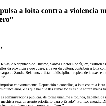
ulsa a loita contra a violencia 
zero”
▼
ivas, e o deputado de Turismo, Santos Héctor Rodríguez, asistiron est
llos da provincia e que quere, a través da cultura, contribuír á loita co
rgo de Sandra Bejarano, artista muldisciplinar, repleta de imaxes e me
nte.
 impulsar conxuntamente, Deputación e concellos, a loita contra a lacra
 quince anos, e ás que hai que lles sumar todas as que sofren malos trato
s administracións públicas, de forma unánime e rotunda, traballen da 
achista sexa un asunto prioritario para o Estado”. Por iso, engadiu Di
nsigamos violencia cero contra as mulleres”.