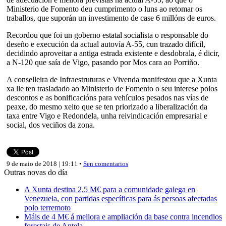
Ministerio de Fomento deu cumprimento o luns ao retomar os
traballos, que suporán un investimento de case 6 millóns de euros.
Recordou que foi un goberno estatal socialista o responsable do
deseño e execución da actual autovía A-55, cun trazado difícil,
decidindo aproveitar a antiga estrada existente e desdobrala, é dicir,
a N-120 que saía de Vigo, pasando por Mos cara ao Porriño.
A conselleira de Infraestruturas e Vivenda manifestou que a Xunta
xa lle ten trasladado ao Ministerio de Fomento o seu interese polos
descontos e as bonificacións para vehículos pesados nas vías de
peaxe, do mesmo xeito que se ten priorizado a liberalización da
taxa entre Vigo e Redondela, unha reivindicación empresarial e
social, dos veciños da zona.
9 de maio de 2018 | 19:11 •
Sen comentarios
Outras novas do día
A Xunta destina 2,5 M€ para a comunidade galega en
Venezuela, con partidas específicas para ás persoas afectadas
polo terremoto
Máis de 4 M€ á mellora e ampliación da base contra incendios
forestais de Antela