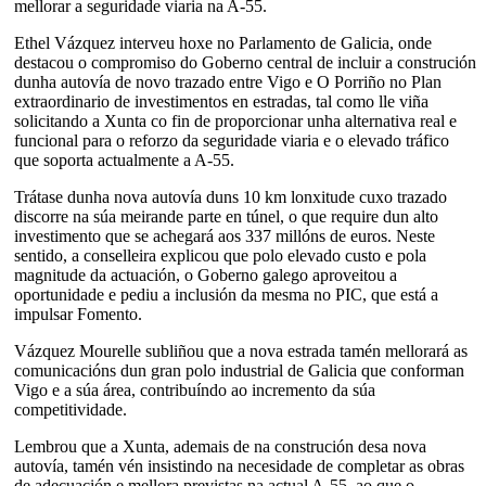
mellorar a seguridade viaria na A-55.
Ethel Vázquez interveu hoxe no Parlamento de Galicia, onde
destacou o compromiso do Goberno central de incluir a construción
dunha autovía de novo trazado entre Vigo e O Porriño no Plan
extraordinario de investimentos en estradas, tal como lle viña
solicitando a Xunta co fin de proporcionar unha alternativa real e
funcional para o reforzo da seguridade viaria e o elevado tráfico
que soporta actualmente a A-55.
Trátase dunha nova autovía duns 10 km lonxitude cuxo trazado
discorre na súa meirande parte en túnel, o que require dun alto
investimento que se achegará aos 337 millóns de euros. Neste
sentido, a conselleira explicou que polo elevado custo e pola
magnitude da actuación, o Goberno galego aproveitou a
oportunidade e pediu a inclusión da mesma no PIC, que está a
impulsar Fomento.
Vázquez Mourelle subliñou que a nova estrada tamén mellorará as
comunicacións dun gran polo industrial de Galicia que conforman
Vigo e a súa área, contribuíndo ao incremento da súa
competitividade.
Lembrou que a Xunta, ademais de na construción desa nova
autovía, tamén vén insistindo na necesidade de completar as obras
de adecuación e mellora previstas na actual A-55, ao que o