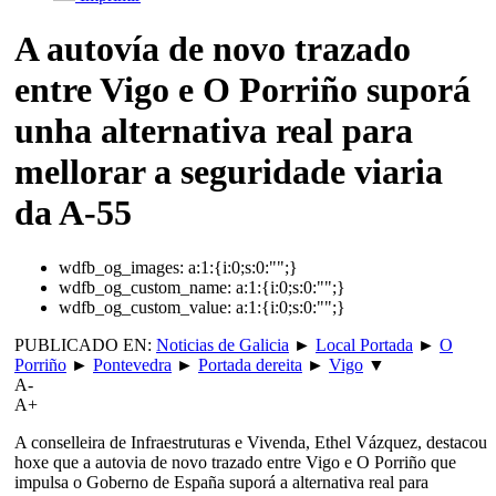
A autovía de novo trazado
entre Vigo e O Porriño suporá
unha alternativa real para
mellorar a seguridade viaria
da A-55
wdfb_og_images:
a:1:{i:0;s:0:"";}
wdfb_og_custom_name:
a:1:{i:0;s:0:"";}
wdfb_og_custom_value:
a:1:{i:0;s:0:"";}
PUBLICADO EN:
Noticias de Galicia
►
Local Portada
►
O
Porriño
►
Pontevedra
►
Portada dereita
►
Vigo
▼
A-
A+
A conselleira de Infraestruturas e Vivenda, Ethel Vázquez, destacou
hoxe que a autovia de novo trazado entre Vigo e O Porriño que
impulsa o Goberno de España suporá a alternativa real para