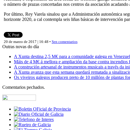
o número de prazas concertadas nos centros da asociación acadando 
Por último, Rey Varela sinalou que a Administración autonómica segu
horizonte 2020, a cal contempla seis liñas básicas de intervención p
20 de marzo de 2017 | 16:48 •
Sen comentarios
Outras novas do día
A Xunta destina 2,5 M€ para a comunidade galega en Venezuela,
Máis de 4 M€ á mellora e ampliación da base contra incendios f
A construción artesanal de instrumentos musicais a través da in
A Xunta avanza que esta semana quedará rematada a sinalizaci
Os viveiros galegos producen preto de 10 millóns de plantas fore
Comentarios pechados.