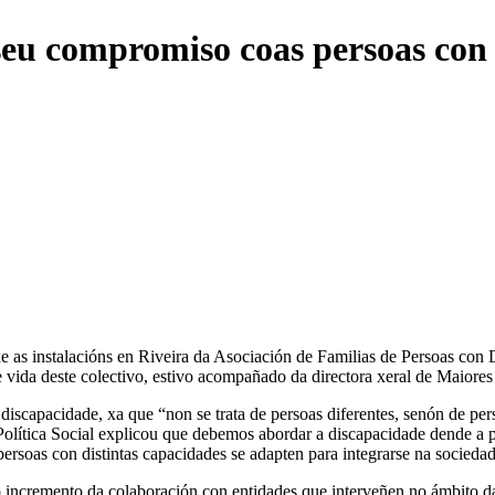
eu compromiso coas persoas con d
xe as instalacións en Riveira da Asociación de Familias de Persoas con 
 de vida deste colectivo, estivo acompañado da directora xeral de Maior
iscapacidade, xa que “non se trata de persoas diferentes, senón de per
 Política Social explicou que debemos abordar a discapacidade dende a p
 persoas con distintas capacidades se adapten para integrarse na sociedad
o incremento da colaboración con entidades que interveñen no ámbito 