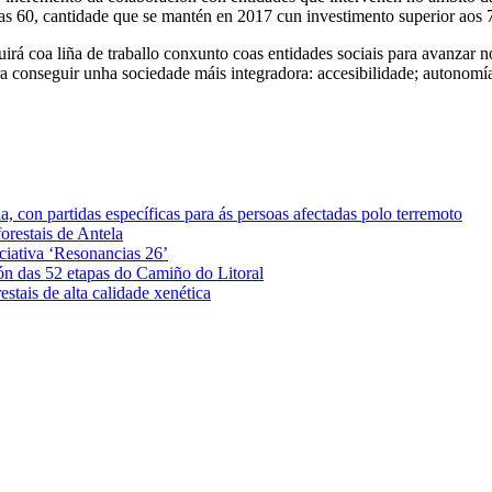
as 60, cantidade que se mantén en 2017 cun investimento superior aos 
irá coa liña de traballo conxunto coas entidades sociais para avanzar
ara conseguir unha sociedade máis integradora: accesibilidade; autonomí
 con partidas específicas para ás persoas afectadas polo terremoto
orestais de Antela
iciativa ‘Resonancias 26’
ón das 52 etapas do Camiño do Litoral
stais de alta calidade xenética