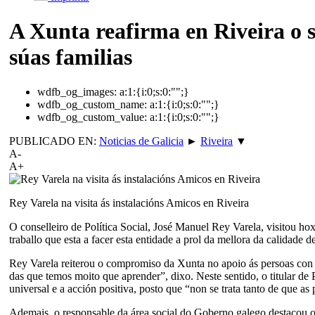
A Xunta reafirma en Riveira o s
súas familias
wdfb_og_images:
a:1:{i:0;s:0:"";}
wdfb_og_custom_name:
a:1:{i:0;s:0:"";}
wdfb_og_custom_value:
a:1:{i:0;s:0:"";}
PUBLICADO EN:
Noticias de Galicia
►
Riveira
▼
A-
A+
Rey Varela na visita ás instalacións Amicos en Riveira
O conselleiro de Política Social, José Manuel Rey Varela, visitou ho
traballo que esta a facer esta entidade a prol da mellora da calidade
Rey Varela reiterou o compromiso da Xunta no apoio ás persoas con d
das que temos moito que aprender”, dixo. Neste sentido, o titular de
universal e a acción positiva, posto que “non se trata tanto de que as
Ademais, o responsable da área social do Goberno galego destacou 