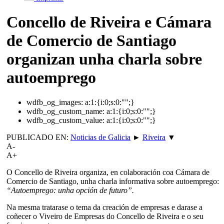
Concello de Riveira e Cámara
de Comercio de Santiago
organizan unha charla sobre
autoemprego
wdfb_og_images:
a:1:{i:0;s:0:"";}
wdfb_og_custom_name:
a:1:{i:0;s:0:"";}
wdfb_og_custom_value:
a:1:{i:0;s:0:"";}
PUBLICADO EN:
Noticias de Galicia
►
Riveira
▼
A-
A+
O Concello de Riveira organiza, en colaboración coa Cámara de
Comercio de Santiago, unha charla informativa sobre autoemprego:
“Autoemprego: unha opción de futuro”.
Na mesma tratarase o tema da creación de empresas e darase a
coñecer o Viveiro de Empresas do Concello de Riveira e o seu