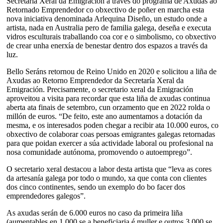
Secretaría Xeral da Emigración a través do programa de Axudas ao
Retornado Emprendedor co obxectivo de poñer en marcha esta
nova iniciativa denominada Arlequina Diseño, un estudo onde a
artista, nada en Australia pero de familia galega, deseña e executa
vidros esculturais traballando coa cor e o simbolismo, co obxectivo
de crear unha enerxía de benestar dentro dos espazos a través da
luz.
Bello Seráns retornou de Reino Unido en 2020 e solicitou a liña de
Axudas ao Retorno Emprendedor da Secretaría Xeral da
Emigración. Precisamente, o secretario xeral da Emigración
aproveitou a visita para recordar que esta liña de axudas continua
aberta ata finais de setembro, cun orzamento que en 2022 rolda o
millón de euros. “De feito, este ano aumentamos a dotación da
mesma, e os interesados poden chegar a recibir ata 10.000 euros, co
obxectivo de colaborar coas persoas emigrantes galegas retornadas
para que poidan exercer a súa actividade laboral ou profesional na
nosa comunidade autónoma, promovendo o autoemprego”.
O secretario xeral destacou a labor desta artista que “leva as cores
da artesanía galega por todo o mundo, xa que conta con clientes
dos cinco continentes, sendo un exemplo do bo facer dos
emprendedores galegos”.
As axudas serán de 6.000 euros no caso da primeira liña
(aumentables en 1.000 se a beneficiaria é muller e outros 3.000 se