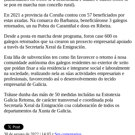
se pon en marcha nun concello rural).
En 2021 a provincia da Coruña contou con 57 beneficiados por
estas axudas. Na comarca do Barbanza, beneficiáronse 3 galegos
retornados, un na Pobra do Caramiñal e dous en Ribeira.
Desde a posta en marcha deste programa, foron case 600 os
galegos retornados que xa crearon un proxecto empresarial apoiado
a través da Secretaría Xeral da Emigración.
Esta liña de subvencións ten como fin favorecer o retorno á nosa
comunidade autónoma dos galegos residentes no exterior de xeito
que poidan fixar a súa residencia e integrarse social e laboralmente
na sociedade, realizando nela as súas actividades empresariais e
profesionais, favorecendo así o desenvolvemento do tecido
empresarial de Galicia.
Trátase dunha das máis de 50 medidas incluídas na Estratexia
Galicia Retorna, de carácter transversal e coordinada pola
Secretaría Xeral da Emigración coa colaboración de todos os
departamentos da Xunta de Galicia.
30 de agosto de 2022 | 14:05 •
Sen comentarios