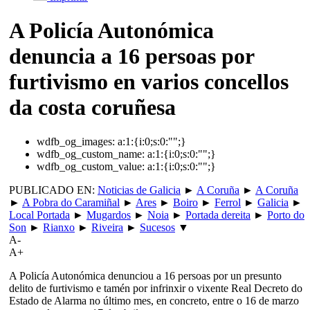
A Policía Autonómica
denuncia a 16 persoas por
furtivismo en varios concellos
da costa coruñesa
wdfb_og_images:
a:1:{i:0;s:0:"";}
wdfb_og_custom_name:
a:1:{i:0;s:0:"";}
wdfb_og_custom_value:
a:1:{i:0;s:0:"";}
PUBLICADO EN:
Noticias de Galicia
►
A Coruña
►
A Coruña
►
A Pobra do Caramiñal
►
Ares
►
Boiro
►
Ferrol
►
Galicia
►
Local Portada
►
Mugardos
►
Noia
►
Portada dereita
►
Porto do
Son
►
Rianxo
►
Riveira
►
Sucesos
▼
A-
A+
A Policía Autonómica denunciou a 16 persoas por un presunto
delito de furtivismo e tamén por infrinxir o vixente Real Decreto do
Estado de Alarma no último mes, en concreto, entre o 16 de marzo