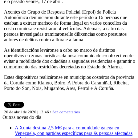
e o pasado venres, 17 de abril.
Axentes do Grupo de Resposta Policial (Erpol) da Policía
Autonómica denunciaron durante este período a 16 persoas que
estaban a extraer marisco de forma ilegal en varios concellos da
costa coruñesa e rexistraron 4 vehículos. Ademais, a catro das
persoas investigadas tramitáronselle dilixencias como presuntos
autores de delitos contra a flora e a fauna.
As identificacións leváronse a cabo no marco de distintos
operativos en zonas turísticas da nosa comunidade co obxectivo de
evitar a mobilidade dos cidadáns a segundas residencias e garantir o
cumprimento das restricións decretadas no Estado de Alarma.
Estes dispositivos realizáronse en municipios costeiros da provincia
da Coruña como Rianxo, Boiro, A Pobra do Caramiñal, Ribeira,
Porto do Son, Noia, Mugardos, Ares, Ferrol e A Coruña.
20 de abril de 2020 | 13:46 •
Sen comentarios
Outras novas do día
A Xunta destina 2,5 M€ para a comunidade galega en
Venezuela, con partidas específicas para ás persoas afectadas