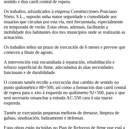
sentido e dun carril central de espera.
Os traballos, adxudicados á empresa Construcciones Ponciano
Nieto, S.L., suporán unha maior seguridade e comodidade aos
usuarios que circulan por esta vía, moi frecuentada, especialmente
en temporada de verán. Estas obras, ademais, facilitarán a
mobilidade dos habitantes dos tres municipios onde se realizarán as
actuacións.
Os traballos teñen un prazo de execución de 6 meses e prevese que
comecen a finais de agosto.
A intervención está encamiñada á reparación, rehabilitación e
reforzo superficial do firme, adecuándoa ás súas necesidades
funcionais e de durabilidade.
O contrato tamén recolle a execución dun cambio de sentido no
punto quilométrico 88+500, así como a formación dun carril central
de espera para o xiro á esquerda no quilómetro 92+500, para o que
será necesario ensanchar a estrada AC-550 cara á súa marxe
esquerda.
Tamén se executarán pequenas melloras de drenaxe, limpeza de
gabias, sinalización, balizamento e defensas.
Estas obras están incluídas no Plan de Reforzos de firme que está a