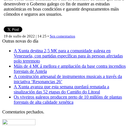
desenvolver o Goberno galego co fin de manter as estradas
autonómicas en boas condicións e garantir desprazamentos máis
cómodos e seguros aos usuarios.
19 de xullo de 2022 | 14:25 •
Sen comentarios
Outras novas do día
A Xunta destina 2,5 M€ para a comunidade galega en
Venezuela, con partidas específicas para ás persoas afectadas
polo terremoto
Máis de 4 M€ á mellora e ampliación da base contra incendios
forestais de Antela
A construción artesanal de instrumentos musicais a través da
iniciativa ‘Resonancias 26’
A Xunta avanza que esta semana quedará rematada a
sinalización das 52 etapas do Camiño do Litoral
Os viveiros galegos producen preto de 10 millóns de plantas
forestais de alta calidade xenética
Comentarios pechados.