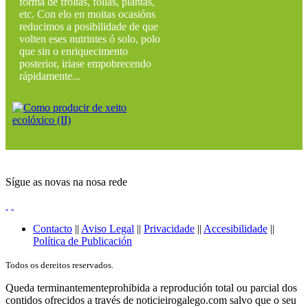
forma de froitas, follas, plantas,
etc. Con elo en moitas ocasións
reducimos a posibilidade de que
volten eses nutrintes ó solo, polo
que sin o enriquecimento
posterior, iriase empobrecendo
rápidamente...
Sígue as novas na nosa rede
Contacto
||
Aviso Legal
||
Privacidade
||
Accesibilidade
||
Política de Publicación
Todos os dereitos reservados.
Queda terminantementeprohibida a reprodución total ou parcial dos
contidos ofrecidos a través de noticieirogalego.com salvo que o seu