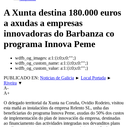
A Xunta destina 180.000 euros
a axudas a empresas
innovadoras do Barbanza co
programa Innova Peme
wdfb_og_images:
a:1:{i:0;s:0:"";}
wdfb_og_custom_name:
a:1:{i:0;s:0:"";}
wdfb_og_custom_value:
a:1:{i:0;s:0:"";}
PUBLICADO EN:
Noticias de Galicia
►
Local Portada
►
Riveira
▼
A-
A+
O delegado territorial da Xunta na Coruña, Ovidio Rodeiro, visitou
esta mañá as instalacións da empresa Relento SL, unha das
beneficiarias do programa Innova Peme, axudas do 50% dos custos
de implementación do plan de innovación da empresa, destinadas
ao financiamento das actividades integradas nos devanditos plans