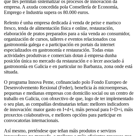
que lles permitan sistematizar os procesos de innovación da
empresa. A axuda concedida pola Consellería de Economía,
Emprego e Industria supera os 80.000 euros.
Relento é unha empresa dedicada á venda de peixe e marisco
fresco, tenda de alimentación física e online, restauración,
elaboración de pratos preparados para a súa venda ao consumidor,
organización de cursos, talleres e eventos relacionados coa
gastronomía galega e a participación en portais da internet
especializados en gastronomía e restauración. Todas estas
actividades produtivas e comerciais dotan á empresa dunha
posición única no mercado da restauración e o lecer asociado á
gastronomía en Galicia e en particular no Barbanza, zona onde está
situada.
O programa Innova Peme, cofinanciado polo Fondo Europeo de
Desenvolvemento Rexional (Feder), beneficia ás microempresas,
pequenas e medianas empresas con domicilio social ou un centro de
traballo en Galicia, con obxectivo de que, logo de ter implementado
o seu plan, as compañías destinatarias teñan: mellores indicadores
de innovación: maior gasto en I+d+i, máis persoal para I+D+i, máis
proxectos colaborativos, e mellores opcións para participar en
convocatorias internacionais.
Así mesmo, preténdese que teñan máis produtos e servizos