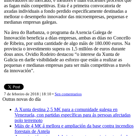
innovadores no mercado, e mellores e máis eficientes procesos que
as fagan máis competitivas. Esta é a primeira convocatoria de
axudas individuais a fondo perdido especificamente destinadas a
mellorar o desempeño innovador das microempresas, pequenas e
medianas empresas galegas.
Na área do Barbanza, o programa da Axencia Galega de
Innovación beneficia a dúas empresas, ambas as dúas no Concello
de Ribeira, por unha cantidade de algo máis de 180.000 euros. Na
provincia o investimento supera os 1,5 millóns de euros durante
dous anos. Ovidio Rodeiro destacou “o interese da Xunta de
Galicia en darlle visibilidade ao esforzo que están a realizar as
pequenas e medianas empresas para ser máis competitivas a través
da innovación”.
7 de febreiro de 2018 | 18:10 •
Sen comentarios
Outras novas do día
A Xunta destina 2,5 M€ para a comunidade galega en
Venezuela, con partidas específicas para ás persoas afectadas
polo terremoto
Máis de 4 M€ á mellora e ampliación da base contra incendios
forestais de Antela