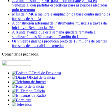
A Xunta destina 2,5 M€ para a comunidade galega en
Venezuela, con partidas específicas para ás persoas afectadas
polo terremoto
Máis de 4 M€ á mellora e ampliación da base contra incendios
forestais de Antela
A construción artesanal de instrumentos musicais a través da
iniciativa ‘Resonancias 26’
A Xunta avanza que esta semana quedará rematada a
sinalización das 52 etapas do Camiño do Litoral
Os viveiros galegos producen preto de 10 millóns de plantas
forestais de alta calidade xenética
Comentarios pechados.