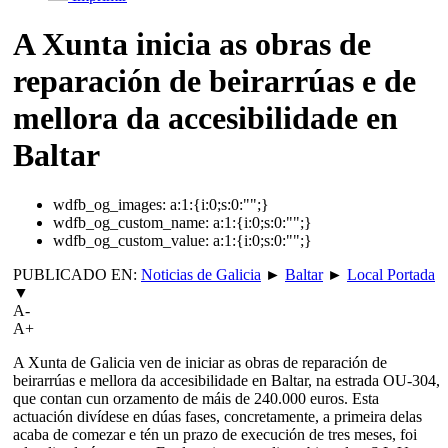
A Xunta inicia as obras de
reparación de beirarrúas e de
mellora da accesibilidade en
Baltar
wdfb_og_images:
a:1:{i:0;s:0:"";}
wdfb_og_custom_name:
a:1:{i:0;s:0:"";}
wdfb_og_custom_value:
a:1:{i:0;s:0:"";}
PUBLICADO EN:
Noticias de Galicia
►
Baltar
►
Local Portada
▼
A-
A+
A Xunta de Galicia ven de iniciar as obras de reparación de
beirarrúas e mellora da accesibilidade en Baltar, na estrada OU-304,
que contan cun orzamento de máis de 240.000 euros. Esta
actuación divídese en dúas fases, concretamente, a primeira delas
acaba de comezar e tén un prazo de execución de tres meses, foi