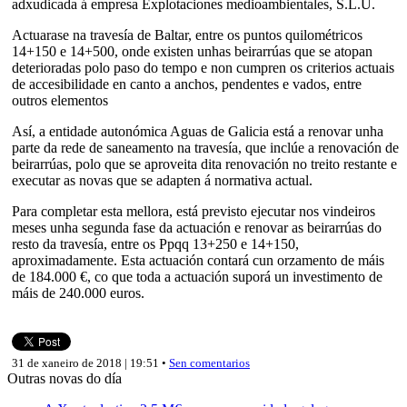
adxudicada á empresa Explotaciones medioambientales, S.L.U.
Actuarase na travesía de Baltar, entre os puntos quilométricos
14+150 e 14+500, onde existen unhas beirarrúas que se atopan
deterioradas polo paso do tempo e non cumpren os criterios actuais
de accesibilidade en canto a anchos, pendentes e vados, entre
outros elementos
Así, a entidade autonómica Aguas de Galicia está a renovar unha
parte da rede de saneamento na travesía, que inclúe a renovación de
beirarrúas, polo que se aproveita dita renovación no treito restante e
executar as novas que se adapten á normativa actual.
Para completar esta mellora, está previsto ejecutar nos vindeiros
meses unha segunda fase da actuación e renovar as beirarrúas do
resto da travesía, entre os Ppqq 13+250 e 14+150,
aproximadamente. Esta actuación contará cun orzamento de máis
de 184.000 €, co que toda a actuación suporá un investimento de
máis de 240.000 euros.
31 de xaneiro de 2018 | 19:51 •
Sen comentarios
Outras novas do día