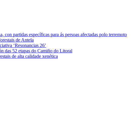
 con partidas específicas para ás persoas afectadas polo terremoto
orestais de Antela
iciativa ‘Resonancias 26’
ón das 52 etapas do Camiño do Litoral
stais de alta calidade xenética