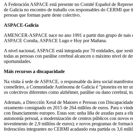
A Federación ASPACE está presente no Comité Español de Representa
de Galicia no encontro de traballo cos responsables do CERMI que 
persoas que forman parte deste colectivo.
ASPACE-Galicia
AMENCER-ASPACE nace no ano 1991 a partir dun grupo de nais e
ASPACE Coruña, ASPACE Lugo e Hoy por Mañana.
A nivel nacional, ASPACE está integrada por 70 entidades, que xestio
todas as persoas con parálise cerebral alcancen o máximo nivel de de
oportunidades.
Máis recursos a discapacidade
Na visita á sede de ASPACE, o responsable da área social manifestou
conselleiro, a Comunidade Autónoma de Galicia é ”pioneira en ter unh
os colectivos diferentes como alzhéimer, parálise ou dano cerebral, tr
Ademais, a Dirección Xeral de Maiores e Persoas con Discapacidade
orzamento consignado en 2015 de 264 millóns de euros. Para o vindeir
con financiamento europeo. Estas son: unha liña de axudas para a eli
autonomía persoal, a modernización de centros públicos con novos eq
investimento de 2,9 millóns de euros); e novos programas de formac
federacións integrantes no CERMI acadando esta partida os 3,6 milló