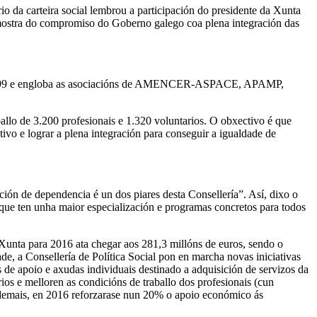
da carteira social lembrou a participación do presidente da Xunta
mostra do compromiso do Goberno galego coa plena integración das
 1999 e engloba as asociacións de AMENCER-ASPACE, APAMP,
allo de 3.200 profesionais e 1.320 voluntarios. O obxectivo é que
ivo e lograr a plena integración para conseguir a igualdade de
ión de dependencia é un dos piares desta Consellería”. Así, dixo o
o que ten unha maior especialización e programas concretos para todos
unta para 2016 ata chegar aos 281,3 millóns de euros, sendo o
e, a Consellería de Política Social pon en marcha novas iniciativas
 de apoio e axudas individuais destinado a adquisición de servizos da
os e melloren as condicións de traballo dos profesionais (cun
Ademais, en 2016 reforzarase nun 20% o apoio económico ás