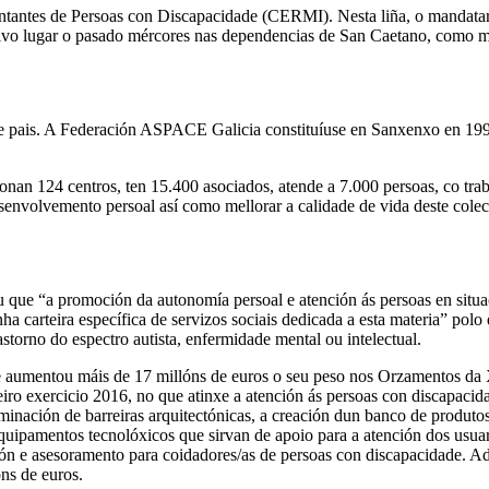
ntes de Persoas con Discapacidade (CERMI). Nesta liña, o mandatario 
tivo lugar o pasado mércores nas dependencias de San Caetano, como 
 pais. A Federación ASPACE Galicia constituíuse en Sanxenxo en
nan 124 centros, ten 15.400 asociados, atende a 7.000 persoas, co trab
senvolvemento persoal así como mellorar a calidade de vida deste colect
 que “a promoción da autonomía persoal e atención ás persoas en situac
a carteira específica de servizos sociais dedicada a esta materia” pol
astorno do espectro autista, enfermidade mental ou intelectual.
 aumentou máis de 17 millóns de euros o seu peso nos Orzamentos da X
o exercicio 2016, no que atinxe a atención ás persoas con discapacidad
minación de barreiras arquitectónicas, a creación dun banco de produtos
uipamentos tecnolóxicos que sirvan de apoio para a atención dos usuari
ión e asesoramento para coidadores/as de persoas con discapacidade. 
ns de euros.