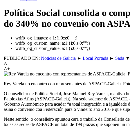
Política Social consolida o com
do 340% no convenio con ASPA
wdfb_og_images:
a:1:{i:0;s:0:"";}
wdfb_og_custom_name:
a:1:{i:0;s:0:"";}
wdfb_og_custom_value:
a:1:{i:0;s:0:"";}
PUBLICADO EN:
Noticias de Galicia
►
Local Portada
►
Sada
▼
A-
A+
Rey Varela no encontro con representantes de ASPACE-Galicia. Fot
O conselleiro de Política Social, José Manuel Rey Varela, mantivo h
Patoloxías Afíns (ASPACE-Galicia). Na sede sadense de ASPACE, o ti
Goberno Autonómico para acadar “a total integración e a igualdade d
asina o convenio coa Federación para o vindeiro ano 2016 e que su
Neste sentido, o conselleiro apuntou cara o traballo da Consellería de
todas as sedes de ASPACE un total de 199 prazas que supoñen un in