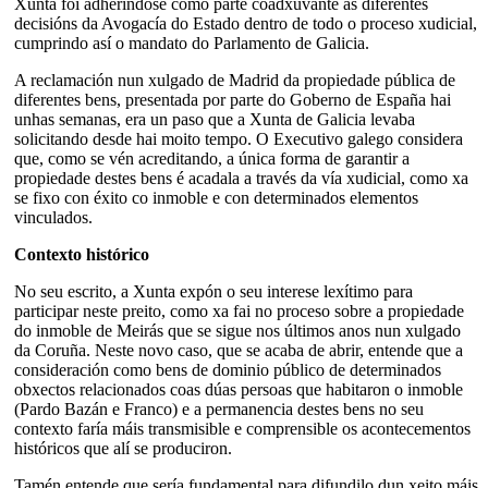
Xunta foi adheríndose como parte coadxuvante ás diferentes
decisións da Avogacía do Estado dentro de todo o proceso xudicial,
cumprindo así o mandato do Parlamento de Galicia.
A reclamación nun xulgado de Madrid da propiedade pública de
diferentes bens, presentada por parte do Goberno de España hai
unhas semanas, era un paso que a Xunta de Galicia levaba
solicitando desde hai moito tempo. O Executivo galego considera
que, como se vén acreditando, a única forma de garantir a
propiedade destes bens é acadala a través da vía xudicial, como xa
se fixo con éxito co inmoble e con determinados elementos
vinculados.
Contexto histórico
No seu escrito, a Xunta expón o seu interese lexítimo para
participar neste preito, como xa fai no proceso sobre a propiedade
do inmoble de Meirás que se sigue nos últimos anos nun xulgado
da Coruña. Neste novo caso, que se acaba de abrir, entende que a
consideración como bens de dominio público de determinados
obxectos relacionados coas dúas persoas que habitaron o inmoble
(Pardo Bazán e Franco) e a permanencia destes bens no seu
contexto faría máis transmisible e comprensible os acontecementos
históricos que alí se produciron.
Tamén entende que sería fundamental para difundilo dun xeito máis