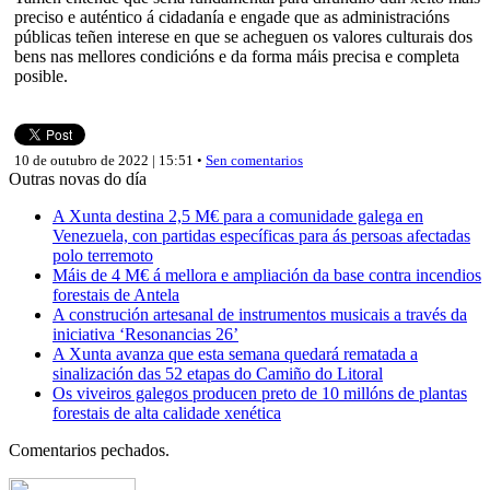
preciso e auténtico á cidadanía e engade que as administracións
públicas teñen interese en que se acheguen os valores culturais dos
bens nas mellores condicións e da forma máis precisa e completa
posible.
10 de outubro de 2022 | 15:51 •
Sen comentarios
Outras novas do día
A Xunta destina 2,5 M€ para a comunidade galega en
Venezuela, con partidas específicas para ás persoas afectadas
polo terremoto
Máis de 4 M€ á mellora e ampliación da base contra incendios
forestais de Antela
A construción artesanal de instrumentos musicais a través da
iniciativa ‘Resonancias 26’
A Xunta avanza que esta semana quedará rematada a
sinalización das 52 etapas do Camiño do Litoral
Os viveiros galegos producen preto de 10 millóns de plantas
forestais de alta calidade xenética
Comentarios pechados.