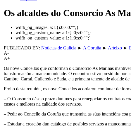
Os alcaldes do Consorcio As Ma
wdfb_og_images:
a:1:{i:0;s:0:"";}
wdfb_og_custom_name:
a:1:{i:0;s:0:"";}
wdfb_og_custom_value:
a:1:{i:0;s:0:"";}
PUBLICADO EN:
Noticias de Galicia
►
A Coruña
►
Arteixo
►
A-
A+
Os nove Concellos que conforman o Consorcio As Mariñas mantiveron 
transformación a mancomunidade. O encontro estivo presidido por Jo
Cambre, Carral, Culleredo e Sada, e a primeira tenente de alcalde de 
Froito desta reunión, os nove Concellos acordaron continuar de form
– O Consorcio dáse o prazo dun mes para renegociar os contratos coas
custos e melloras na calidade dos servizos.
– Pedir ao Concello da Coruña que transmita as súas intencións coa p
– Estudar a creación dun catálogo de posibles servizos a mancomunar 