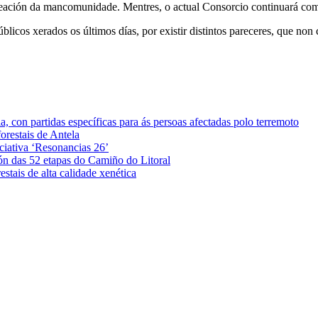
creación da mancomunidade. Mentres, o actual Consorcio continuará com
icos xerados os últimos días, por existir distintos pareceres, que non
 con partidas específicas para ás persoas afectadas polo terremoto
orestais de Antela
iciativa ‘Resonancias 26’
ón das 52 etapas do Camiño do Litoral
stais de alta calidade xenética