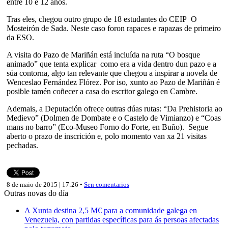
entre 10 e 12 anos.
Tras eles, chegou outro grupo de 18 estudantes do CEIP O
Mosteirón de Sada. Neste caso foron rapaces e rapazas de primeiro
da ESO.
A visita do Pazo de Mariñán está incluída na ruta “O bosque
animado” que tenta explicar como era a vida dentro dun pazo e a
súa contorna, algo tan relevante que chegou a inspirar a novela de
Wenceslao Fernández Flórez. Por iso, xunto ao Pazo de Mariñán é
posible tamén coñecer a casa do escritor galego en Cambre.
Ademais, a Deputación ofrece outras dúas rutas: “Da Prehistoria ao
Medievo” (Dolmen de Dombate e o Castelo de Vimianzo) e “Coas
mans no barro” (Eco-Museo Forno do Forte, en Buño). Segue
aberto o prazo de inscrición e, polo momento van xa 21 visitas
pechadas.
8 de maio de 2015 | 17:26 •
Sen comentarios
Outras novas do día
A Xunta destina 2,5 M€ para a comunidade galega en
Venezuela, con partidas específicas para ás persoas afectadas