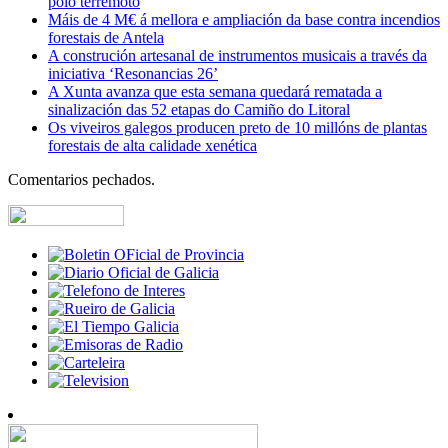
polo terremoto
Máis de 4 M€ á mellora e ampliación da base contra incendios
forestais de Antela
A construción artesanal de instrumentos musicais a través da
iniciativa ‘Resonancias 26’
A Xunta avanza que esta semana quedará rematada a
sinalización das 52 etapas do Camiño do Litoral
Os viveiros galegos producen preto de 10 millóns de plantas
forestais de alta calidade xenética
Comentarios pechados.