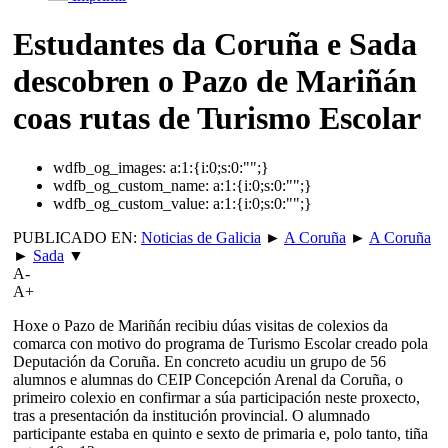
Estudantes da Coruña e Sada
descobren o Pazo de Mariñán
coas rutas de Turismo Escolar
wdfb_og_images:
a:1:{i:0;s:0:"";}
wdfb_og_custom_name:
a:1:{i:0;s:0:"";}
wdfb_og_custom_value:
a:1:{i:0;s:0:"";}
PUBLICADO EN:
Noticias de Galicia
►
A Coruña
►
A Coruña
►
Sada
▼
A-
A+
Hoxe o Pazo de Mariñán recibiu dúas visitas de colexios da
comarca con motivo do programa de Turismo Escolar creado pola
Deputación da Coruña. En concreto acudiu un grupo de 56
alumnos e alumnas do CEIP Concepción Arenal da Coruña, o
primeiro colexio en confirmar a súa participación neste proxecto,
tras a presentación da institución provincial. O alumnado
participante estaba en quinto e sexto de primaria e, polo tanto, tiña