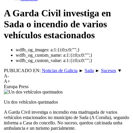
A Garda Civil investiga en
Sada o incendio de varios
vehículos estacionados
wdfb_og_images:
a:1:{i:0;s:0:"";}
wdfb_og_custom_name:
a:1:{i:0;s:0:"";}
wdfb_og_custom_value:
a:1:{i:0;s:0:"";}
PUBLICADO EN:
Noticias de Galicia
►
Sada
►
Sucesos
▼
A-
A+
Europa Press
Un dos vehículos queimados
A Garda Civil investiga o incendio esta madrugada de varios
vehículos estacionados no municipio de Sada (A Coruña), segundo
informa a Casa do concello. No suceso, quedou calcinada unha
ambulancia e un turismo parcialmente.