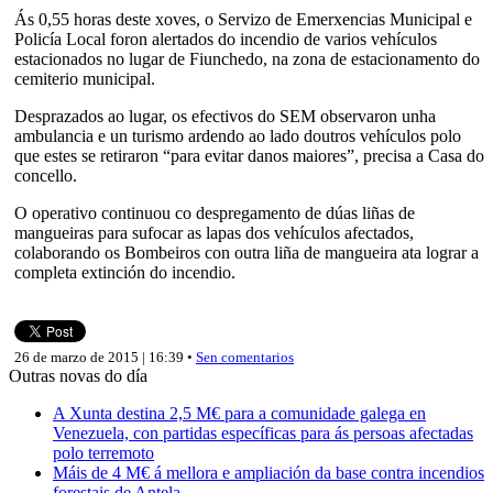
Ás 0,55 horas deste xoves, o Servizo de Emerxencias Municipal e
Policía Local foron alertados do incendio de varios vehículos
estacionados no lugar de Fiunchedo, na zona de estacionamento do
cemiterio municipal.
Desprazados ao lugar, os efectivos do SEM observaron unha
ambulancia e un turismo ardendo ao lado doutros vehículos polo
que estes se retiraron “para evitar danos maiores”, precisa a Casa do
concello.
O operativo continuou co despregamento de dúas liñas de
mangueiras para sufocar as lapas dos vehículos afectados,
colaborando os Bombeiros con outra liña de mangueira ata lograr a
completa extinción do incendio.
26 de marzo de 2015 | 16:39 •
Sen comentarios
Outras novas do día
A Xunta destina 2,5 M€ para a comunidade galega en
Venezuela, con partidas específicas para ás persoas afectadas
polo terremoto
Máis de 4 M€ á mellora e ampliación da base contra incendios
forestais de Antela