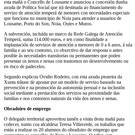
esta mañá o Concello de Lousame e anunciou a concesión dunha
axuda de Política Social que irá destinada ao financiamento do
servizo de atención temperá de menores con necesidades especiais
que funciona no municipio de Noia para atender a usuarios de
Lousame, Porto do Son, Noia, Outes e Muros.
A subvención, incluída no marco da Rede Galega de Atención
Temperá, suma 114.000 euros, e ten como finalidade a
implantación de servizos de atención a menores de 0 a 6 anos, á súa
familia e ao seu contorno, co obxectivo de dar resposta o antes
posible ás necesidades transitorias ou permanentes que poden
presentar os nenos e nenas con trastornos no desenvolvemento ou
en risco de padecelos.
Segundo explicou Ovidio Rodeiro, con esta axuda pioneira da
Xunta trátase de apostar por un modelo de servizo baseado na
prevención e na promoción da autonomía persoal e na inclusión
social mediante a prestación dos servizos na proximidade das
familias e nos contornos naturais da vida dos nenos e nenas.
Obradoiro de emprego
O delegado territorial aproveitou tamén a visita desta mañá para
coñecer, xunto coa alcaldesa Teresa Villaverde, os traballos que
están a realizar os 20 alumnos do obradoiro de emprego que