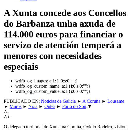
A Xunta concede aos Concellos
do Barbanza unha axuda de
114.000 euros para financiar o
servizo de atención temperá a
menores con necesidades
especiais
wdfb_og_images:
a:1:{i:0;s:0:"";}
wdfb_og_custom_name:
a:1:{i:0;s:0:"";}
wdfb_og_custom_value:
a:1:{i:0;s:0:"";}
PUBLICADO EN:
Noticias de Galicia
►
A Coruña
►
Lousame
►
Muros
►
Noia
►
Outes
►
Porto do Son
▼
A-
A+
O delegado territorial de Xunta na Coruña, Ovidio Rodeiro, visitou