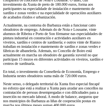
comparten os concellos de Noia e Lousame. O taller, cun
investimento da Xunta de preto de 180.000 euros, forma aos
participantes na especialidade de instalación e mantemento de
xardíns e zonas verdes e na especialidade de operacións auxiliares
de acabados ríxidos e urbanización.
Actualmente, na contorna do Barbanza están a funcionar catro
obradoiros de emprego. Ademais do de Noia e Lousame, vinte
alumnos de Ribeira e Porto de Son fórmanse nas especialidades de
pintura industrial en construción e actividades auxiliares en
viveiros, xardíns e centros de xardinería; e outros vinte de Rianxo
traballan en instalación e mantemento de xardíns e zonas verdes e
fábricas de albanelería. Ademais, no Concello de Boiro está
actualmente en marcha un obradoiro de garantía xuvenil no que
participan 15 mozos en diferentes actividades en viveiros, xardíns e
centros de xardinaría.
En total, o investimento da Consellería de Economía, Emprego e
Industria nestes obradoiros suma máis de 720.000 euros.
Neste senso, o delegado territorial da Xunta fixo especial fincapé
no esforzo que está a realizar a Xunta para axudar aos concellos na
contratación de persoas desempregadas e con dificultades para a
inserción no mercado laboral. A modo de balance, asegurou que
nos municipios do Barbanza as liñas de cooperación postas en
marcha nos últimos meses suman 400.000 euros.