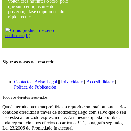
volten eses nutrintes ó solo, polo
que sin o enriquecimento
posterior, iriase empobrecendo
rápidamente...
Sígue as novas na nosa rede
Contacto
||
Aviso Legal
||
Privacidade
||
Accesibilidade
||
Política de Publicación
Todos os dereitos reservados.
Queda terminantementeprohibida a reprodución total ou parcial dos
contidos ofrecidos a través de noticieirogalego.com salvo que o seu
uso estea autorizado expresamente. Así mesmo, queda prohibida
toda reprodución aos efectos do artículo 32.1, parágrafo segundo,
Lei 23/2006 da Propiedade Intelectual