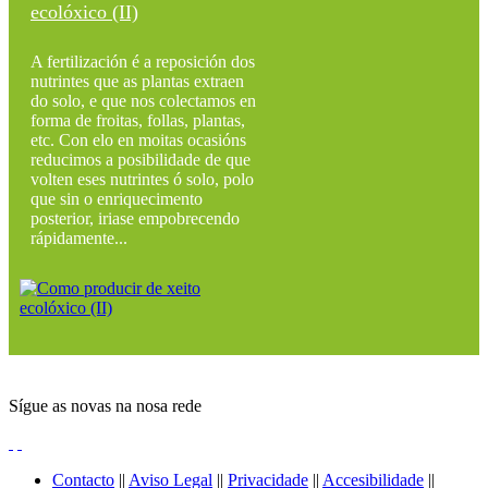
ecolóxico (II)
A fertilización é a reposición dos
nutrintes que as plantas extraen
do solo, e que nos colectamos en
forma de froitas, follas, plantas,
etc. Con elo en moitas ocasións
reducimos a posibilidade de que
volten eses nutrintes ó solo, polo
que sin o enriquecimento
posterior, iriase empobrecendo
rápidamente...
Sígue as novas na nosa rede
Contacto
||
Aviso Legal
||
Privacidade
||
Accesibilidade
||