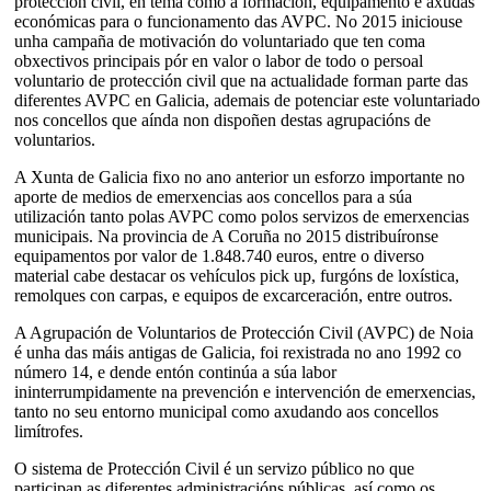
protección civil, en tema como a formación, equipamento e axudas
económicas para o funcionamento das AVPC. No 2015 iniciouse
unha campaña de motivación do voluntariado que ten coma
obxectivos principais pór en valor o labor de todo o persoal
voluntario de protección civil que na actualidade forman parte das
diferentes AVPC en Galicia, ademais de potenciar este voluntariado
nos concellos que aínda non dispoñen destas agrupacións de
voluntarios.
A Xunta de Galicia fixo no ano anterior un esforzo importante no
aporte de medios de emerxencias aos concellos para a súa
utilización tanto polas AVPC como polos servizos de emerxencias
municipais. Na provincia de A Coruña no 2015 distribuíronse
equipamentos por valor de 1.848.740 euros, entre o diverso
material cabe destacar os vehículos pick up, furgóns de loxística,
remolques con carpas, e equipos de excarceración, entre outros.
A Agrupación de Voluntarios de Protección Civil (AVPC) de Noia
é unha das máis antigas de Galicia, foi rexistrada no ano 1992 co
número 14, e dende entón continúa a súa labor
ininterrumpidamente na prevención e intervención de emerxencias,
tanto no seu entorno municipal como axudando aos concellos
limítrofes.
O sistema de Protección Civil é un servizo público no que
participan as diferentes administracións públicas, así como os