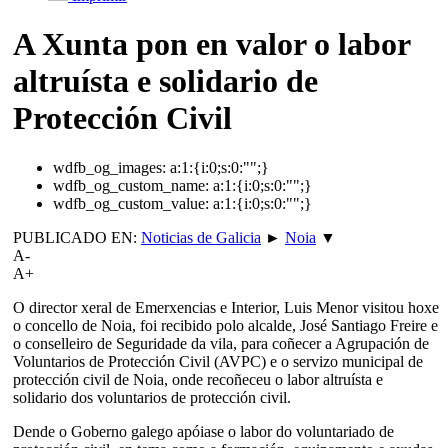
A Xunta pon en valor o labor
altruísta e solidario de
Protección Civil
wdfb_og_images:
a:1:{i:0;s:0:"";}
wdfb_og_custom_name:
a:1:{i:0;s:0:"";}
wdfb_og_custom_value:
a:1:{i:0;s:0:"";}
PUBLICADO EN:
Noticias de Galicia
►
Noia
▼
A-
A+
O director xeral de Emerxencias e Interior, Luis Menor visitou hoxe
o concello de Noia, foi recibido polo alcalde, José Santiago Freire e
o conselleiro de Seguridade da vila, para coñecer a Agrupación de
Voluntarios de Protección Civil (AVPC) e o servizo municipal de
protección civil de Noia, onde recoñeceu o labor altruísta e
solidario dos voluntarios de protección civil.
Dende o Goberno galego apóiase o labor do voluntariado de