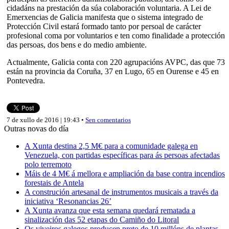
cidadáns na prestación da súa colaboración voluntaria. A Lei de
Emerxencias de Galicia manifesta que o sistema integrado de
Protección Civil estará formado tanto por persoal de carácter
profesional coma por voluntarios e ten como finalidade a protección
das persoas, dos bens e do medio ambiente.
Actualmente, Galicia conta con 220 agrupacións AVPC, das que 73
están na provincia da Coruña, 37 en Lugo, 65 en Ourense e 45 en
Pontevedra.
7 de xullo de 2016 | 19:43 •
Sen comentarios
Outras novas do día
A Xunta destina 2,5 M€ para a comunidade galega en
Venezuela, con partidas específicas para ás persoas afectadas
polo terremoto
Máis de 4 M€ á mellora e ampliación da base contra incendios
forestais de Antela
A construción artesanal de instrumentos musicais a través da
iniciativa ‘Resonancias 26’
A Xunta avanza que esta semana quedará rematada a
sinalización das 52 etapas do Camiño do Litoral
Os viveiros galegos producen preto de 10 millóns de plantas