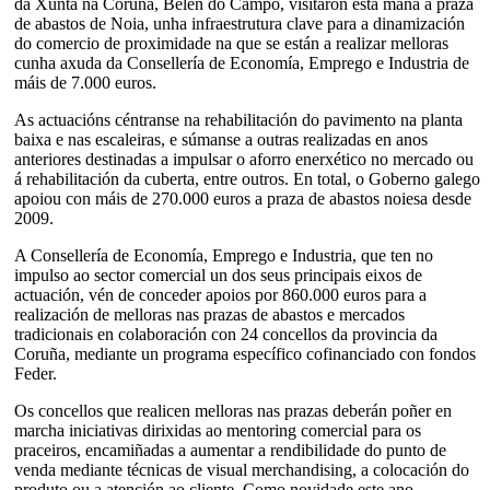
da Xunta na Coruña, Belén do Campo, visitaron esta mañá a praza
de abastos de Noia, unha infraestrutura clave para a dinamización
do comercio de proximidade na que se están a realizar melloras
cunha axuda da Consellería de Economía, Emprego e Industria de
máis de 7.000 euros.
As actuacións céntranse na rehabilitación do pavimento na planta
baixa e nas escaleiras, e súmanse a outras realizadas en anos
anteriores destinadas a impulsar o aforro enerxético no mercado ou
á rehabilitación da cuberta, entre outros. En total, o Goberno galego
apoiou con máis de 270.000 euros a praza de abastos noiesa desde
2009.
A Consellería de Economía, Emprego e Industria, que ten no
impulso ao sector comercial un dos seus principais eixos de
actuación, vén de conceder apoios por 860.000 euros para a
realización de melloras nas prazas de abastos e mercados
tradicionais en colaboración con 24 concellos da provincia da
Coruña, mediante un programa específico cofinanciado con fondos
Feder.
Os concellos que realicen melloras nas prazas deberán poñer en
marcha iniciativas dirixidas ao mentoring comercial para os
praceiros, encamiñadas a aumentar a rendibilidade do punto de
venda mediante técnicas de visual merchandising, a colocación do
produto ou a atención ao cliente. Como novidade este ano,