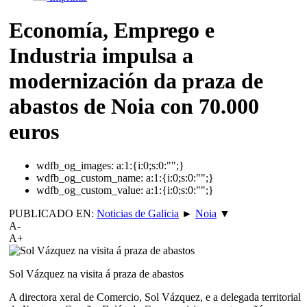
Economía, Emprego e
Industria impulsa a
modernización da praza de
abastos de Noia con 70.000
euros
wdfb_og_images:
a:1:{i:0;s:0:"";}
wdfb_og_custom_name:
a:1:{i:0;s:0:"";}
wdfb_og_custom_value:
a:1:{i:0;s:0:"";}
PUBLICADO EN:
Noticias de Galicia
►
Noia
▼
A-
A+
Sol Vázquez na visita á praza de abastos
A directora xeral de Comercio, Sol Vázquez, e a delegada territorial