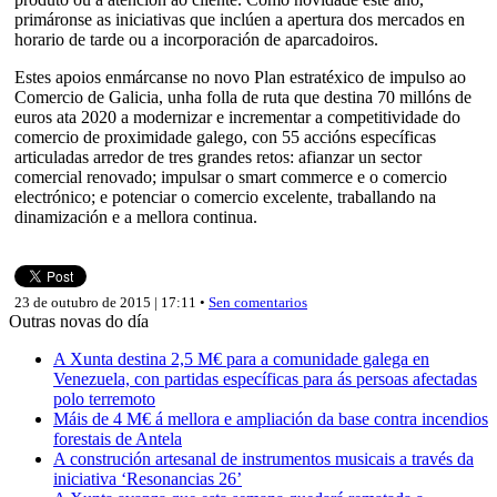
primáronse as iniciativas que inclúen a apertura dos mercados en
horario de tarde ou a incorporación de aparcadoiros.
Estes apoios enmárcanse no novo Plan estratéxico de impulso ao
Comercio de Galicia, unha folla de ruta que destina 70 millóns de
euros ata 2020 a modernizar e incrementar a competitividade do
comercio de proximidade galego, con 55 accións específicas
articuladas arredor de tres grandes retos: afianzar un sector
comercial renovado; impulsar o smart commerce e o comercio
electrónico; e potenciar o comercio excelente, traballando na
dinamización e a mellora continua.
23 de outubro de 2015 | 17:11 •
Sen comentarios
Outras novas do día
A Xunta destina 2,5 M€ para a comunidade galega en
Venezuela, con partidas específicas para ás persoas afectadas
polo terremoto
Máis de 4 M€ á mellora e ampliación da base contra incendios
forestais de Antela
A construción artesanal de instrumentos musicais a través da
iniciativa ‘Resonancias 26’