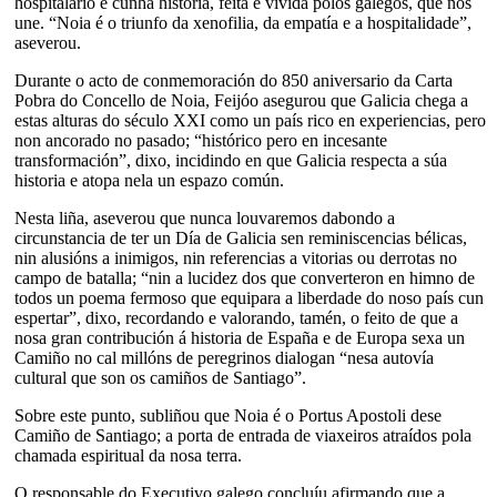
hospitalario e cunha historia, feita e vivida polos galegos, que nos
une. “Noia é o triunfo da xenofilia, da empatía e a hospitalidade”,
aseverou.
Durante o acto de conmemoración do 850 aniversario da Carta
Pobra do Concello de Noia, Feijóo asegurou que Galicia chega a
estas alturas do século XXI como un país rico en experiencias, pero
non ancorado no pasado; “histórico pero en incesante
transformación”, dixo, incidindo en que Galicia respecta a súa
historia e atopa nela un espazo común.
Nesta liña, aseverou que nunca louvaremos dabondo a
circunstancia de ter un Día de Galicia sen reminiscencias bélicas,
nin alusións a inimigos, nin referencias a vitorias ou derrotas no
campo de batalla; “nin a lucidez dos que converteron en himno de
todos un poema fermoso que equipara a liberdade do noso país cun
espertar”, dixo, recordando e valorando, tamén, o feito de que a
nosa gran contribución á historia de España e de Europa sexa un
Camiño no cal millóns de peregrinos dialogan “nesa autovía
cultural que son os camiños de Santiago”.
Sobre este punto, subliñou que Noia é o Portus Apostoli dese
Camiño de Santiago; a porta de entrada de viaxeiros atraídos pola
chamada espiritual da nosa terra.
O responsable do Executivo galego concluíu afirmando que a