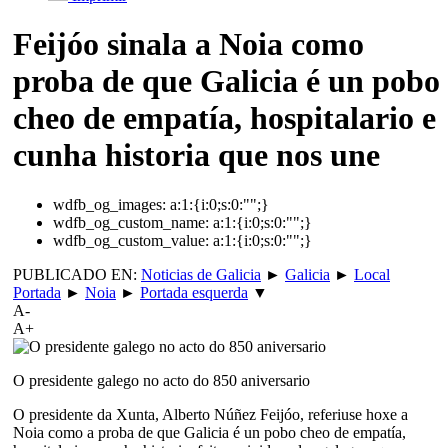
Feijóo sinala a Noia como
proba de que Galicia é un pobo
cheo de empatía, hospitalario e
cunha historia que nos une
wdfb_og_images:
a:1:{i:0;s:0:"";}
wdfb_og_custom_name:
a:1:{i:0;s:0:"";}
wdfb_og_custom_value:
a:1:{i:0;s:0:"";}
PUBLICADO EN:
Noticias de Galicia
►
Galicia
►
Local
Portada
►
Noia
►
Portada esquerda
▼
A-
A+
O presidente galego no acto do 850 aniversario
O presidente da Xunta, Alberto Núñez Feijóo, referiuse hoxe a
Noia como a proba de que Galicia é un pobo cheo de empatía,