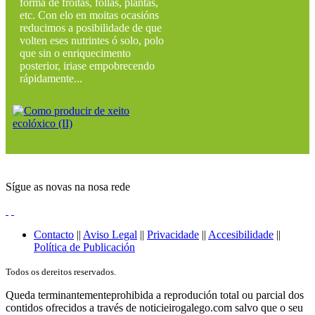
forma de froitas, follas, plantas,
etc. Con elo en moitas ocasións
reducimos a posibilidade de que
volten eses nutrintes ó solo, polo
que sin o enriquecimento
posterior, iriase empobrecendo
rápidamente...
Sígue as novas na nosa rede
Contacto
||
Aviso Legal
||
Privacidade
||
Accesibilidade
||
Política de Publicación
Todos os dereitos reservados.
Queda terminantementeprohibida a reprodución total ou parcial dos
contidos ofrecidos a través de noticieirogalego.com salvo que o seu