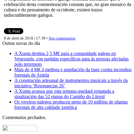
celebración desta conmemoración constata que, no gran mosaico da
cultura e do pensamento de occidente, existen trazos
indiscutiblemente galegos.
9 de abril de 2018 | 17:39 •
Sen comentarios
Outras novas do día
A Xunta destina 2,5 M€ para a comunidade galega en
Venezuela, con partidas específicas para ás persoas afectadas
polo terremoto
Máis de 4 M€ á mellora e ampliación da base contra incendios
forestais de Antela
A construción artesanal de instrumentos musicais a través da
iniciativa ‘Resonancias 26’
A Xunta avanza que esta semana quedará rematada a
sinalización das 52 etapas do Camiño do Litoral
Os viveiros galegos producen preto de 10 millóns de plantas
forestais de alta calidade xenética
Comentarios pechados.