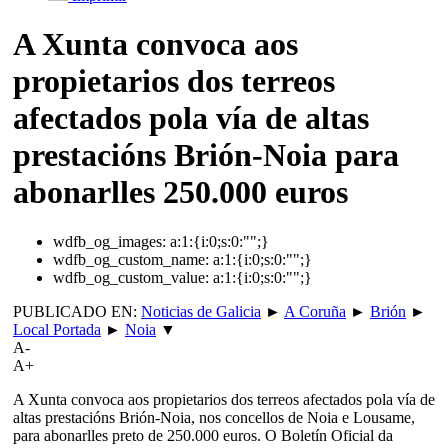
A Xunta convoca aos
propietarios dos terreos
afectados pola vía de altas
prestacións Brión-Noia para
abonarlles 250.000 euros
wdfb_og_images:
a:1:{i:0;s:0:"";}
wdfb_og_custom_name:
a:1:{i:0;s:0:"";}
wdfb_og_custom_value:
a:1:{i:0;s:0:"";}
PUBLICADO EN:
Noticias de Galicia
►
A Coruña
►
Brión
►
Local Portada
►
Noia
▼
A-
A+
A Xunta convoca aos propietarios dos terreos afectados pola vía de
altas prestacións Brión-Noia, nos concellos de Noia e Lousame,
para abonarlles preto de 250.000 euros. O Boletín Oficial da