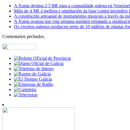
A Xunta destina 2,5 M€ para a comunidade galega en Venezuela,
Máis de 4 M€ á mellora e ampliación da base contra incendios f
A construción artesanal de instrumentos musicais a través da in
A Xunta avanza que esta semana quedará rematada a sinalizaci
Os viveiros galegos producen preto de 10 millóns de plantas fore
Comentarios pechados.