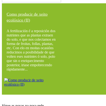
Como producir de xeito
ecolóxico (II)
A fertilización é a reposición dos
nutrintes que as plantas extraen
do solo, e que nos colectamos en
forma de froitas, follas, plantas,
etc. Con elo en moitas ocasións
reducimos a posibilidade de que
volten eses nutrintes ó solo, polo
que sin o enriquecimento
posterior, iriase empobrecendo
rápidamente...
Sígue as novas na nosa rede