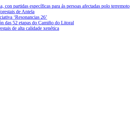
 con partidas específicas para ás persoas afectadas polo terremoto
orestais de Antela
iciativa ‘Resonancias 26’
ón das 52 etapas do Camiño do Litoral
stais de alta calidade xenética