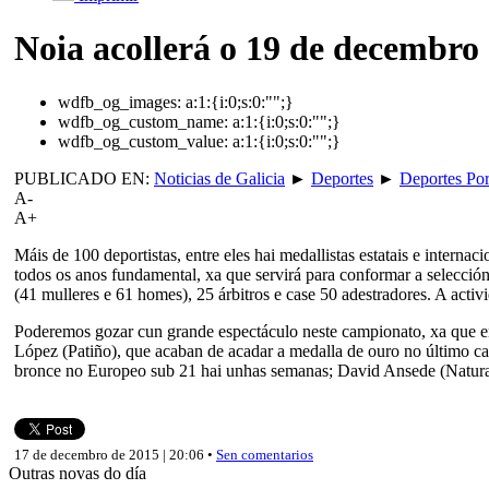
Noia acollerá o 19 de decembr
wdfb_og_images:
a:1:{i:0;s:0:"";}
wdfb_og_custom_name:
a:1:{i:0;s:0:"";}
wdfb_og_custom_value:
a:1:{i:0;s:0:"";}
PUBLICADO EN:
Noticias de Galicia
►
Deportes
►
Deportes Por
A-
A+
Máis de 100 deportistas, entre eles hai medallistas estatais e inter
todos os anos fundamental, xa que servirá para conformar a selecci
(41 mulleres e 61 homes), 25 árbitros e case 50 adestradores. A activ
Poderemos gozar cun grande espectáculo neste campionato, xa que ent
López (Patiño), que acaban de acadar a medalla de ouro no último 
bronce no Europeo sub 21 hai unhas semanas; David Ansede (Natural
17 de decembro de 2015 | 20:06 •
Sen comentarios
Outras novas do día