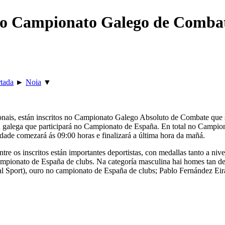
o o Campionato Galego de Comba
tada
►
Noia
▼
nacionais, están inscritos no Campionato Galego Absoluto de Combate qu
ón galega que participará no Campionato de España. En total no Campio
idade comezará ás 09:00 horas e finalizará a última hora da mañá.
re os inscritos están importantes deportistas, con medallas tanto a ni
campionato de España de clubs. Na categoría masculina hai homes tan 
 Sport), ouro no campionato de España de clubs; Pablo Fernández Eira