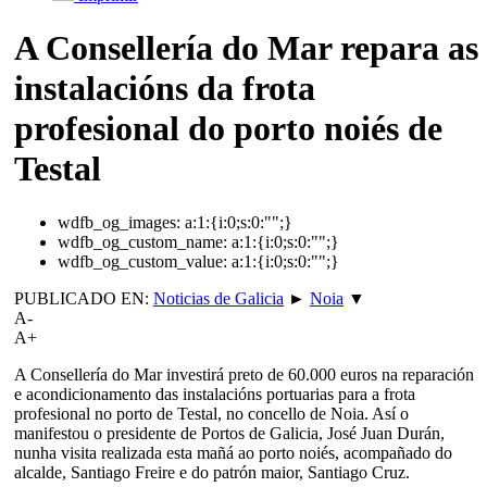
A Consellería do Mar repara as
instalacións da frota
profesional do porto noiés de
Testal
wdfb_og_images:
a:1:{i:0;s:0:"";}
wdfb_og_custom_name:
a:1:{i:0;s:0:"";}
wdfb_og_custom_value:
a:1:{i:0;s:0:"";}
PUBLICADO EN:
Noticias de Galicia
►
Noia
▼
A-
A+
A Consellería do Mar investirá preto de 60.000 euros na reparación
e acondicionamento das instalacións portuarias para a frota
profesional no porto de Testal, no concello de Noia. Así o
manifestou o presidente de Portos de Galicia, José Juan Durán,
nunha visita realizada esta mañá ao porto noiés, acompañado do
alcalde, Santiago Freire e do patrón maior, Santiago Cruz.