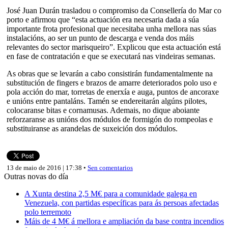
José Juan Durán trasladou o compromiso da Consellería do Mar co
porto e afirmou que “esta actuación era necesaria dada a súa
importante frota profesional que necesitaba unha mellora nas súas
instalacións, ao ser un punto de descarga e venda dos máis
relevantes do sector marisqueiro”. Explicou que esta actuación está
en fase de contratación e que se executará nas vindeiras semanas.
As obras que se levarán a cabo consistirán fundamentalmente na
substitución de fingers e brazos de amarre deteriorados polo uso e
pola acción do mar, torretas de enerxía e auga, puntos de ancoraxe
e unións entre pantaláns. Tamén se endereitarán algúns pilotes,
colocaranse bitas e cornamusas. Ademais, no dique aboiante
reforzaranse as unións dos módulos de formigón do rompeolas e
substituiranse as arandelas de suxeición dos módulos.
13 de maio de 2016 | 17:38 •
Sen comentarios
Outras novas do día
A Xunta destina 2,5 M€ para a comunidade galega en
Venezuela, con partidas específicas para ás persoas afectadas
polo terremoto
Máis de 4 M€ á mellora e ampliación da base contra incendios