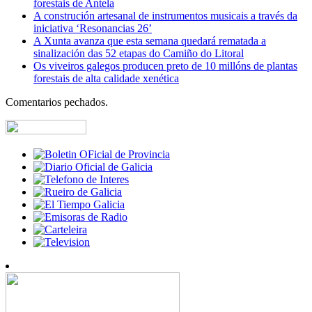
forestais de Antela
A construción artesanal de instrumentos musicais a través da
iniciativa ‘Resonancias 26’
A Xunta avanza que esta semana quedará rematada a
sinalización das 52 etapas do Camiño do Litoral
Os viveiros galegos producen preto de 10 millóns de plantas
forestais de alta calidade xenética
Comentarios pechados.