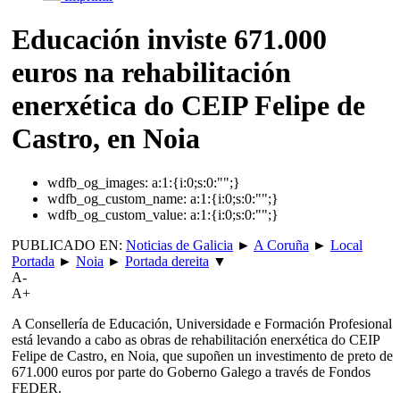
Educación inviste 671.000
euros na rehabilitación
enerxética do CEIP Felipe de
Castro, en Noia
wdfb_og_images:
a:1:{i:0;s:0:"";}
wdfb_og_custom_name:
a:1:{i:0;s:0:"";}
wdfb_og_custom_value:
a:1:{i:0;s:0:"";}
PUBLICADO EN:
Noticias de Galicia
►
A Coruña
►
Local
Portada
►
Noia
►
Portada dereita
▼
A-
A+
A Consellería de Educación, Universidade e Formación Profesional
está levando a cabo as obras de rehabilitación enerxética do CEIP
Felipe de Castro, en Noia, que supoñen un investimento de preto de
671.000 euros por parte do Goberno Galego a través de Fondos
FEDER.