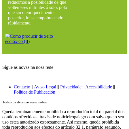
reducimos a posibilidade de que
volten eses nutrintes ó solo, polo
que sin o enriquecimento
posterior, iriase empobrecendo
rápidamente...
Sígue as novas na nosa rede
Contacto
||
Aviso Legal
||
Privacidade
||
Accesibilidade
||
Política de Publicación
Todos os dereitos reservados.
Queda terminantementeprohibida a reprodución total ou parcial dos
contidos ofrecidos a través de noticieirogalego.com salvo que o seu
uso estea autorizado expresamente. Así mesmo, queda prohibida
toda reprodución aos efectos do artículo 32.1, parágrafo segundo,