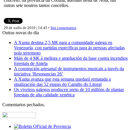
concreto, na provincia da Coruña, ademais desta de Noia, hai
outras sete noutros tantos concellos.
29 de xullo de 2019 | 14:45 •
Sen comentarios
Outras novas do día
A Xunta destina 2,5 M€ para a comunidade galega en
Venezuela, con partidas específicas para ás persoas afectadas
polo terremoto
Máis de 4 M€ á mellora e ampliación da base contra incendios
forestais de Antela
A construción artesanal de instrumentos musicais a través da
iniciativa ‘Resonancias 26’
A Xunta avanza que esta semana quedará rematada a
sinalización das 52 etapas do Camiño do Litoral
Os viveiros galegos producen preto de 10 millóns de plantas
forestais de alta calidade xenética
Comentarios pechados.