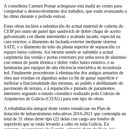
A conselleira Carmen Pomar achegouse esta mañá ao centro para
comprobar o desenvolvemento dos traballos, que están avanzando a
bo ritmo durante o período estival.
Estas obras inclúen a substitución do actual material de cuberta do
CEIP por outro de panel tipo sandwich de dobre chapa de aceiro
galvanizado con illante intermedio e acabado lacado, especial na
cara exterior; o illamento da fachada exterior mediante sistema
SATE, e o illamento do teito da planta superior de separación co
espazo baixo cuberta. Así mesmo tamén se substitúe a actual
carpintería das ventás e portas exteriores por unha nova de aluminio
con rotura de ponte térmica e dobre vidro baixo emisivo, e as
luminarias por equipos de alta eficiencia enerxética de tecnoloxía
led. Finalmente procederase á eliminación dos antigos armarios de
obra que existían en algunhas aulas co fin de ganar superficie e
mellorar a funcionalidade das mesmas, ao pulido e abrillantado do
pavimento de terrazo, e á reparación e pintado de paramentos
interiores segundo o estudo cromático realizado polo Colexio de
Arquitectos de Galicia (COAG) para este tipo de obras.
A rehabilitación integral deste centro enmárcase no Plan de
dotación de infraestruturas educativas 2016-2021 que contempla un
total de 31 obras deste tipo (22 delas con cargo aos fondos de
superávit) que se están levando a cabo en toda Galicia. En