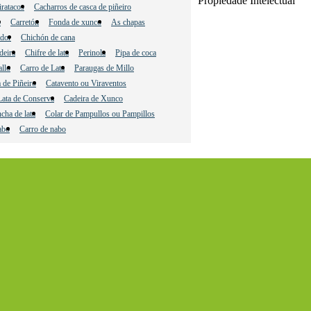
Propiedade Intelectual
iratacos
Cacharros de casca de piñeiro
o
Carretón
Fonda de xunco
As chapas
ador
Chichón de cana
deira
Chifre de lata
Perinola
Pipa de coca
allo
Carro de Lata
Paraugas de Millo
 de Piñeiro
Catavento ou Viraventos
ata de Conserva
Cadeira de Xunco
cha de lata
Colar de Pampullos ou Pampillos
abo
Carro de nabo