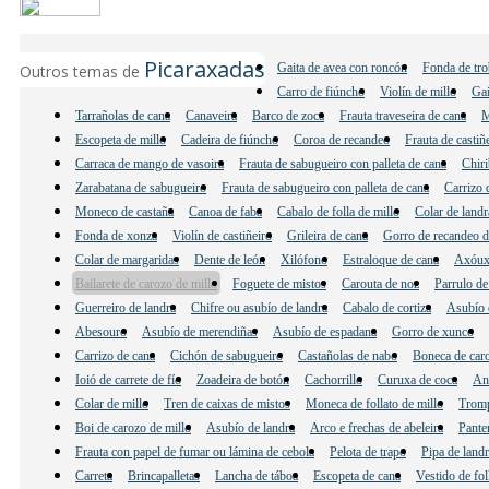
Picaraxadas
Gaita de avea con roncón
Fonda de tro
Outros temas de
Carro de fiúncho
Violín de millo
Gai
Tarrañolas de cana
Canaveira
Barco de zoca
Frauta traveseira de cana
M
Escopeta de millo
Cadeira de fiúncho
Coroa de recandeo
Frauta de castiñ
Carraca de mango de vasoira
Frauta de sabugueiro con palleta de cana
Chiri
Zarabatana de sabugueiro
Frauta de sabugueiro con palleta de cana
Carrizo 
Moneco de castaña
Canoa de faba
Cabalo de folla de millo
Colar de landr
Fonda de xonza
Violín de castiñeiro
Grileira de cana
Gorro de recandeo de
Colar de margaridas
Dente de león
Xilófono
Estraloque de cana
Axóux
Bailarete de carozo de millo
Foguete de mistos
Carouta de noz
Parrulo de
Guerreiro de landra
Chifre ou asubío de landra
Cabalo de cortiza
Asubío d
Abesouro
Asubío de merendiñas
Asubío de espadana
Gorro de xunco
Carrizo de cana
Cichón de sabugueiro
Castañolas de nabo
Boneca de caro
Ioió de carrete de fío
Zoadeira de botón
Cachorrillo
Curuxa de coca
And
Colar de millo
Tren de caixas de mistos
Moneca de follato de millo
Tromp
Boi de carozo de millo
Asubío de landra
Arco e frechas de abeleira
Pante
Frauta con papel de fumar ou lámina de cebola
Pelota de trapo
Pipa de land
Carreta
Brincapalletas
Lancha de táboa
Escopeta de cana
Vestido de fol