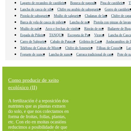
Lagarto de recandeo de castiñeiro
Boneca de papoula
Pipa de castiñeiro
T
Lancha de casca de xiba
Chifre ou asubío de sabugueiro
Gorro de castiñeir
Pistola de sabugueiro
Muíño de salgueiro
Chalanas de lata
Chifre de cap
Barca de vela de casca de piñeiro
Lancha de noz
Pistola con pinzas de lavan
Muíño de nabo
Arco e frechas de vimbio
Rinrán de noz
Bailarete de Bug
Espada de Piñeiro
TANQUE
Escopeta de Pau
Viravai
Lancha de Casca
Carro de Salgueiro
Cabalo de Patacas
Grileira de Cana
Andacamiños de L
Teléfono de Caixas de Mistos
Chifre de Ameneiro
Filloas de Couselo
Lan
Foguete de xunco
Lancha de xunco
Carraca tradicional de cana
Pote de n
Como producir de xeito
ecolóxico (II)
A fertilización é a reposición dos
nutrintes que as plantas extraen
do solo, e que nos colectamos en
forma de froitas, follas, plantas,
etc. Con elo en moitas ocasións
reducimos a posibilidade de que