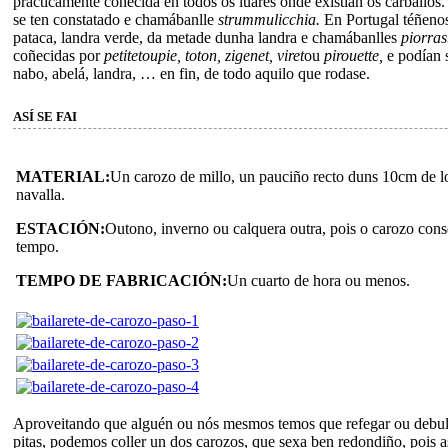
practicamente coñecida en todos os luares onde existían os carballos.
se ten constatado e chamábanlle
strummulicchia.
En Portugal téñenos
pataca, landra verde, da metade dunha landra e chamábanlles
piorras
coñecidas por
petitetoupie, toton, zigenet, viret
ou
pirouette,
e podían 
nabo, abelá, landra, … en fin, de todo aquilo que rodase.
ASÍ SE FAI
MATERIAL:
Un carozo de millo, un pauciño recto duns 10cm de 
navalla.
ESTACIÓN:
Outono, inverno ou calquera outra, pois o carozo con
tempo.
TEMPO DE FABRICACIÓN:
Un cuarto de hora ou menos.
Aproveitando que alguén ou nós mesmos temos que refegar ou debull
pitas, podemos coller un dos carozos, que sexa ben redondiño, pois as