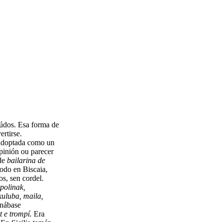
údos. Esa forma de
rtirse.
i adoptada como un
pinión ou parecer
 de
bailarina de
odo en Biscaia,
s, sen cordel.
polinak,
kuluba, maila,
inábase
t e trompí.
Era