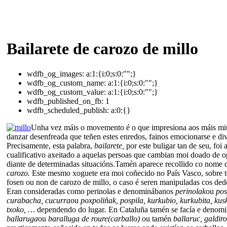
Bailarete de carozo de millo
wdfb_og_images:
a:1:{i:0;s:0:"";}
wdfb_og_custom_name:
a:1:{i:0;s:0:"";}
wdfb_og_custom_value:
a:1:{i:0;s:0:"";}
wdfb_published_on_fb:
1
wdfb_scheduled_publish:
a:0:{}
Unha vez máis o movemento é o que impresiona aos máis mi
danzar desenfreada que teñen estes enredos, fainos emocionarse e dive
Precisamente, esta palabra,
bailarete,
por este buligar tan de seu, fo
cualificativo axeitado a aquelas persoas que cambian moi doado de o
diante de determinadas situacións.Tamén aparece recollido co nome
carozo.
Este mesmo xoguete era moi coñecido no País Vasco, sobre t
fosen ou non de carozo de millo, o caso é seren manipuladas cos dedo
Eran consideradas como perinolas e denominábanos
perinolak
ou
pos
curabacha, cucurra
ou
poxpoliñak, pospila, kurkubio, kurkubita, kus
txoko, …
dependendo do lugar
.
En Cataluña tamén se facía e denom
ballaruga
ou
baralluga de roure(carballo)
ou tamén
ballaruc, galdiro