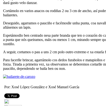
dará gusto velo danzar.
Cortámolo en varios anacos ou rodiñas 2 ou 3 cm de ancho, así pode
bailaretes.
Deseguido, agarramos o pauciño e facémoslle unha punta, coa naval
afiásemos un lapis.
Espetámosllo ben centrado nesa parte branda que ten o corazón do ca
a punta que nós queiramos, máis ou menos 1 cm, mirando sempre qu
xustiño.
A seguir, cortamos o pau a uns 2 cm polo outro extremo e xa estaría fe
Para facerlle brincar, agarrámolo cos dedos furabolos e matapiollos 
forza. Tirada a primeira vez, xa observamos se deberemos cortarlle m
pauciño, dependendo se baila ben ou non.
Por: Xosé López González e Xosé Manuel García