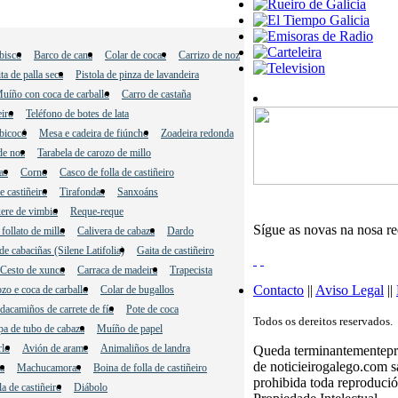
bisco
Barco de cana
Colar de cocas
Carrizo de noz
ta de palla seca
Pistola de pinza de lavandeira
uíño con coca de carballo
Carro de castaña
eiro
Teléfono de botes de lata
bicocó
Mesa e cadeira de fiúncho
Zoadeira redonda
de noz
Tarabela de carozo de millo
as
Corno
Casco de folla de castiñeiro
 castiñeiro
Tirafondas
Sanxoáns
ere de vimbio
Reque-reque
Sígue as novas na nosa r
 follato de millo
Calivera de cabaza
Dardo
e cabaciñas (Silene Latifolia)
Gaita de castiñeiro
Cesto de xunco
Carraca de madeira
Trapecista
Contacto
||
Aviso Legal
||
zo e coca de carballo
Colar de bugallos
acamiños de carrete de fío
Pote de coca
Todos os dereitos reservados.
a de tubo de cabaza
Muíño de papel
rlo
Avión de arame
Animaliños de landra
Queda terminantementeproh
de noticieirogalego.com 
ra
Machucamoras
Boina de folla de castiñeiro
prohibida toda reprodució
la de castiñeiro
Diábolo