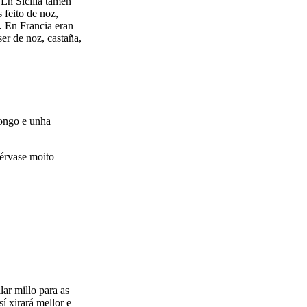
 En Sicilia tamén
 feito de noz,
.
En Francia eran
ser de noz, castaña,
longo e unha
sérvase moito
ar millo para as
í xirará mellor e